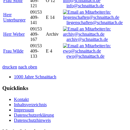
Frau Stöhr
409-
O 12
121
info@schnaittach.de
09153
Herr
409-
E 14
Unterburger
141
liegenschaften@schnaittach.de
09153
Herr Weber
409-
Archiv
167
archiv@schnaittach.de
09153
Frau Wilde
409-
E 4
133
ewo@schnaittach.de
drucken
nach oben
1000 Jahre Schnaittach
Quicklinks
Kontakt
Inhaltsverzeichnis
Impressum
Datenschutzerklärung
Datenschutzhinweis