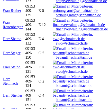
123
hauptverwaltung@schnaittach.de
09153
Frau Rother
409-
E 6
135
ordnungsamt@schnaittach.de
09153
Frau
409-
E 12
Rottenberger
144
finanzverwaltung@schnaittach.de
09153
Herr Shamo
409-
E 4
132
ewo@schnaittach.de
09153
Herr Steger
409-
O 5
150
bauamt@schnaittach.de
09153
Frau Steindl
409-
E 4
131
ewo@schnaittach.de
09153
Herr
409-
O 2
Stellmach
154
bauamt@schnaittach.de
09153
Herr Stiegler
409-
O 4
151
bauamt@schnaittach.de
09153