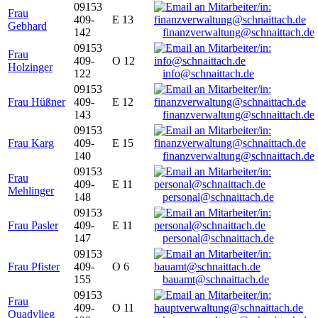
09153
Frau
409-
E 13
Gebhard
142
finanzverwaltung@schnaittach.de
09153
Frau
409-
O 12
Holzinger
122
info@schnaittach.de
09153
Frau Hüßner
409-
E 12
143
finanzverwaltung@schnaittach.de
09153
Frau Karg
409-
E 15
140
finanzverwaltung@schnaittach.de
09153
Frau
409-
E 11
Mehlinger
148
personal@schnaittach.de
09153
Frau Pasler
409-
E 11
147
personal@schnaittach.de
09153
Frau Pfister
409-
O 6
155
bauamt@schnaittach.de
09153
Frau
409-
O 11
Quadvlieg