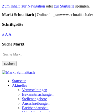
Zum Inhalt
,
zur Navigation
oder
zur Startseite
springen.
Markt Schnaittach
| Online: https://www.schnaittach.de/
Schriftgröße
A
A
A
Suche Markt
suchen
Startseite
Aktuelles
Veranstaltungen
Bekanntmachungen
Stellenangebote
Ausschreibungen
Breitbandausbau