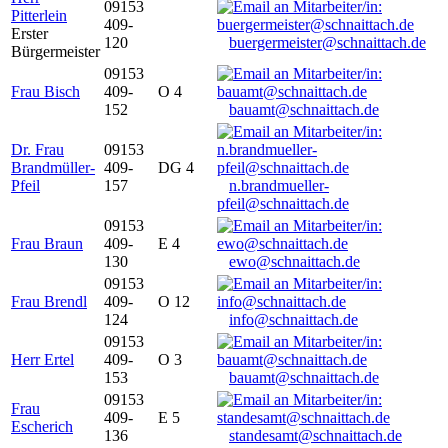
09153
Pitterlein
409-
Erster
120
buergermeister@schnaittach.de
Bürgermeister
09153
Frau Bisch
409-
O 4
152
bauamt@schnaittach.de
Dr. Frau
09153
Brandmüller-
409-
DG 4
Pfeil
157
n.brandmueller-
pfeil@schnaittach.de
09153
Frau Braun
409-
E 4
130
ewo@schnaittach.de
09153
Frau Brendl
409-
O 12
124
info@schnaittach.de
09153
Herr Ertel
409-
O 3
153
bauamt@schnaittach.de
09153
Frau
409-
E 5
Escherich
136
standesamt@schnaittach.de