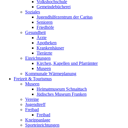
Volkshochschule
Gemeindebücherei
Soziales
Jugendhilfezentrum der Caritas
Senioren
Friedhöfe
Gesundheit
Ärzte
Apotheken
Krankenhäuser
Tierärzte
Einrichtungen
Kirchen, Kapellen und Pfarrämter
Museen
Kommunale Wärmeplanung
Freizeit & Tourismus
Museen
Heimatmuseum Schnaittach
Jüdisches Museum Franken
Vereine
Jugendtreff
Freibad
Freibad
Kneippanlage
Sporteinrichtungen