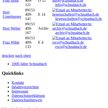
Frau Stöhr
409-
O 12
121
info@schnaittach.de
09153
Herr
409-
E 14
Unterburger
141
liegenschaften@schnaittach.de
09153
Herr Weber
409-
Archiv
167
archiv@schnaittach.de
09153
Frau Wilde
409-
E 4
133
ewo@schnaittach.de
drucken
nach oben
1000 Jahre Schnaittach
Quicklinks
Kontakt
Inhaltsverzeichnis
Impressum
Datenschutzerklärung
Datenschutzhinweis