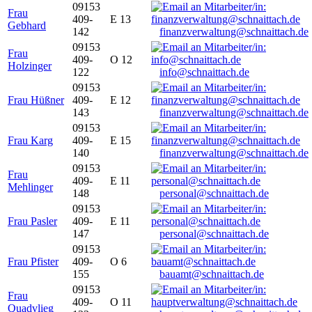
09153
Frau
409-
E 13
Gebhard
142
finanzverwaltung@schnaittach.de
09153
Frau
409-
O 12
Holzinger
122
info@schnaittach.de
09153
Frau Hüßner
409-
E 12
143
finanzverwaltung@schnaittach.de
09153
Frau Karg
409-
E 15
140
finanzverwaltung@schnaittach.de
09153
Frau
409-
E 11
Mehlinger
148
personal@schnaittach.de
09153
Frau Pasler
409-
E 11
147
personal@schnaittach.de
09153
Frau Pfister
409-
O 6
155
bauamt@schnaittach.de
09153
Frau
409-
O 11
Quadvlieg