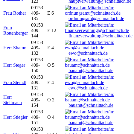
123
hauptverwaltung@schnaittach.de
09153
Frau Rother
409-
E 6
135
ordnungsamt@schnaittach.de
09153
Frau
409-
E 12
Rottenberger
144
finanzverwaltung@schnaittach.de
09153
Herr Shamo
409-
E 4
132
ewo@schnaittach.de
09153
Herr Steger
409-
O 5
150
bauamt@schnaittach.de
09153
Frau Steindl
409-
E 4
131
ewo@schnaittach.de
09153
Herr
409-
O 2
Stellmach
154
bauamt@schnaittach.de
09153
Herr Stiegler
409-
O 4
151
bauamt@schnaittach.de
09153