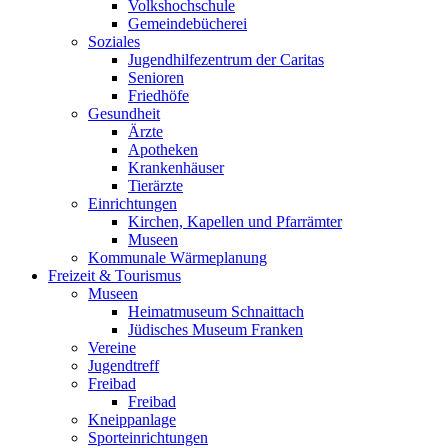
Volkshochschule
Gemeindebücherei
Soziales
Jugendhilfezentrum der Caritas
Senioren
Friedhöfe
Gesundheit
Ärzte
Apotheken
Krankenhäuser
Tierärzte
Einrichtungen
Kirchen, Kapellen und Pfarrämter
Museen
Kommunale Wärmeplanung
Freizeit & Tourismus
Museen
Heimatmuseum Schnaittach
Jüdisches Museum Franken
Vereine
Jugendtreff
Freibad
Freibad
Kneippanlage
Sporteinrichtungen