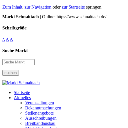
Zum Inhalt
,
zur Navigation
oder
zur Startseite
springen.
Markt Schnaittach
| Online: https://www.schnaittach.de/
Schriftgröße
A
A
A
Suche Markt
suchen
Startseite
Aktuelles
Veranstaltungen
Bekanntmachungen
Stellenangebote
Ausschreibungen
Breitbandausbau