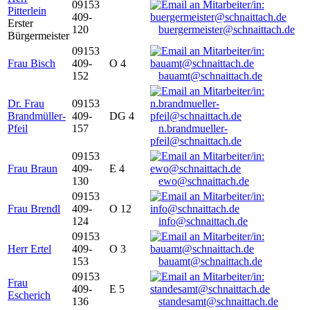
09153
Pitterlein
409-
Erster
120
buergermeister@schnaittach.de
Bürgermeister
09153
Frau Bisch
409-
O 4
152
bauamt@schnaittach.de
Dr. Frau
09153
Brandmüller-
409-
DG 4
Pfeil
157
n.brandmueller-
pfeil@schnaittach.de
09153
Frau Braun
409-
E 4
130
ewo@schnaittach.de
09153
Frau Brendl
409-
O 12
124
info@schnaittach.de
09153
Herr Ertel
409-
O 3
153
bauamt@schnaittach.de
09153
Frau
409-
E 5
Escherich
136
standesamt@schnaittach.de