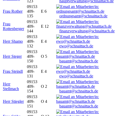
123
hauptverwaltung@schnaittach.de
09153
Frau Rother
409-
E 6
135
ordnungsamt@schnaittach.de
09153
Frau
409-
E 12
Rottenberger
144
finanzverwaltung@schnaittach.de
09153
Herr Shamo
409-
E 4
132
ewo@schnaittach.de
09153
Herr Steger
409-
O 5
150
bauamt@schnaittach.de
09153
Frau Steindl
409-
E 4
131
ewo@schnaittach.de
09153
Herr
409-
O 2
Stellmach
154
bauamt@schnaittach.de
09153
Herr Stiegler
409-
O 4
151
bauamt@schnaittach.de
09153