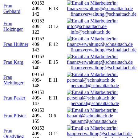
09153
Frau
409-
E 13
Gebhard
142
finanzverwaltung@schnaittach.de
09153
Frau
409-
O 12
Holzinger
122
info@schnaittach.de
09153
Frau Hüßner
409-
E 12
143
finanzverwaltung@schnaittach.de
09153
Frau Karg
409-
E 15
140
finanzverwaltung@schnaittach.de
09153
Frau
409-
E 11
Mehlinger
148
personal@schnaittach.de
09153
Frau Pasler
409-
E 11
147
personal@schnaittach.de
09153
Frau Pfister
409-
O 6
155
bauamt@schnaittach.de
09153
Frau
409-
O 11
Quadvlieg