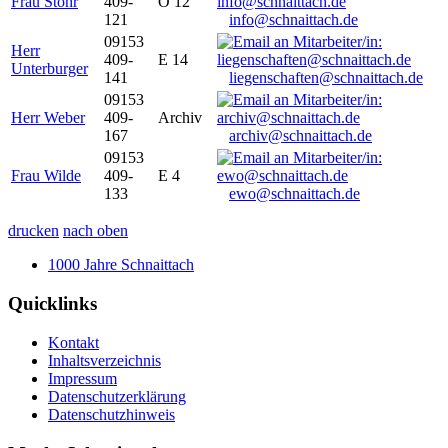
Frau Stöhr
409-
O 12
121
info@schnaittach.de
09153
Herr
409-
E 14
Unterburger
141
liegenschaften@schnaittach.de
09153
Herr Weber
409-
Archiv
167
archiv@schnaittach.de
09153
Frau Wilde
409-
E 4
133
ewo@schnaittach.de
drucken
nach oben
1000 Jahre Schnaittach
Quicklinks
Kontakt
Inhaltsverzeichnis
Impressum
Datenschutzerklärung
Datenschutzhinweis