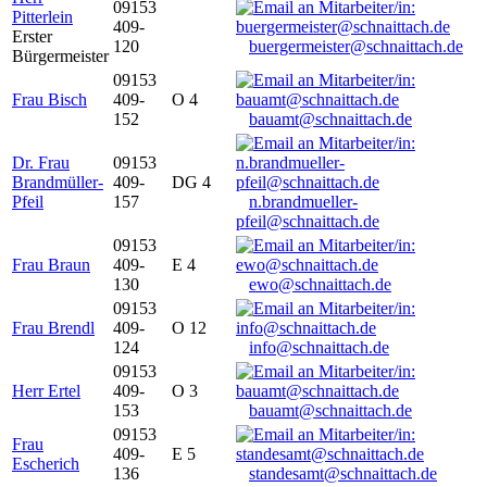
09153
Pitterlein
409-
Erster
120
buergermeister@schnaittach.de
Bürgermeister
09153
Frau Bisch
409-
O 4
152
bauamt@schnaittach.de
Dr. Frau
09153
Brandmüller-
409-
DG 4
Pfeil
157
n.brandmueller-
pfeil@schnaittach.de
09153
Frau Braun
409-
E 4
130
ewo@schnaittach.de
09153
Frau Brendl
409-
O 12
124
info@schnaittach.de
09153
Herr Ertel
409-
O 3
153
bauamt@schnaittach.de
09153
Frau
409-
E 5
Escherich
136
standesamt@schnaittach.de