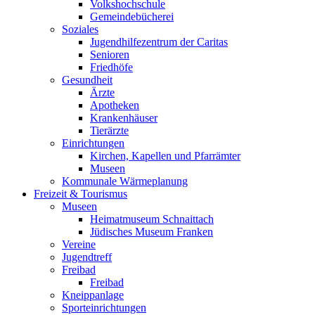
Volkshochschule
Gemeindebücherei
Soziales
Jugendhilfezentrum der Caritas
Senioren
Friedhöfe
Gesundheit
Ärzte
Apotheken
Krankenhäuser
Tierärzte
Einrichtungen
Kirchen, Kapellen und Pfarrämter
Museen
Kommunale Wärmeplanung
Freizeit & Tourismus
Museen
Heimatmuseum Schnaittach
Jüdisches Museum Franken
Vereine
Jugendtreff
Freibad
Freibad
Kneippanlage
Sporteinrichtungen