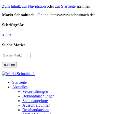
Zum Inhalt
,
zur Navigation
oder
zur Startseite
springen.
Markt Schnaittach
| Online: https://www.schnaittach.de/
Schriftgröße
A
A
A
Suche Markt
suchen
Startseite
Aktuelles
Veranstaltungen
Bekanntmachungen
Stellenangebote
Ausschreibungen
Breitbandausbau