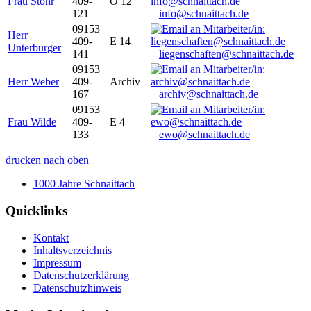
Frau Stöhr
409-
O 12
121
info@schnaittach.de
09153
Herr
409-
E 14
Unterburger
141
liegenschaften@schnaittach.de
09153
Herr Weber
409-
Archiv
167
archiv@schnaittach.de
09153
Frau Wilde
409-
E 4
133
ewo@schnaittach.de
drucken
nach oben
1000 Jahre Schnaittach
Quicklinks
Kontakt
Inhaltsverzeichnis
Impressum
Datenschutzerklärung
Datenschutzhinweis