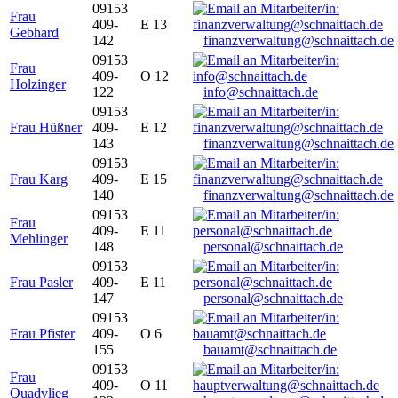
09153
Frau
409-
E 13
Gebhard
142
finanzverwaltung@schnaittach.de
09153
Frau
409-
O 12
Holzinger
122
info@schnaittach.de
09153
Frau Hüßner
409-
E 12
143
finanzverwaltung@schnaittach.de
09153
Frau Karg
409-
E 15
140
finanzverwaltung@schnaittach.de
09153
Frau
409-
E 11
Mehlinger
148
personal@schnaittach.de
09153
Frau Pasler
409-
E 11
147
personal@schnaittach.de
09153
Frau Pfister
409-
O 6
155
bauamt@schnaittach.de
09153
Frau
409-
O 11
Quadvlieg