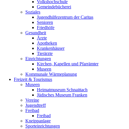
Volkshochschule
Gemeindebücherei
Soziales
Jugendhilfezentrum der Caritas
Senioren
Friedhöfe
Gesundheit
Ärzte
Apotheken
Krankenhäuser
Tierärzte
Einrichtungen
Kirchen, Kapellen und Pfarrämter
Museen
Kommunale Wärmeplanung
Freizeit & Tourismus
Museen
Heimatmuseum Schnaittach
Jüdisches Museum Franken
Vereine
Jugendtreff
Freibad
Freibad
Kneippanlage
Sporteinrichtungen