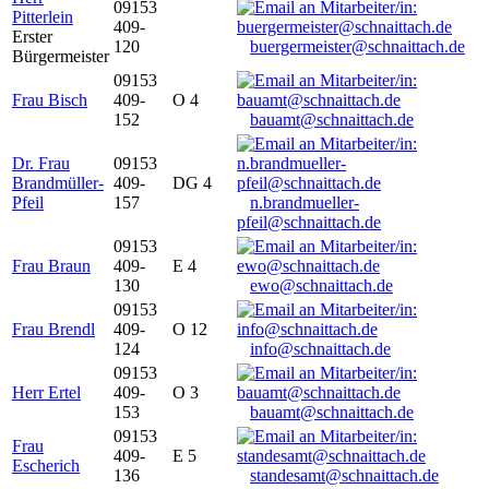
09153
Pitterlein
409-
Erster
120
buergermeister@schnaittach.de
Bürgermeister
09153
Frau Bisch
409-
O 4
152
bauamt@schnaittach.de
Dr. Frau
09153
Brandmüller-
409-
DG 4
Pfeil
157
n.brandmueller-
pfeil@schnaittach.de
09153
Frau Braun
409-
E 4
130
ewo@schnaittach.de
09153
Frau Brendl
409-
O 12
124
info@schnaittach.de
09153
Herr Ertel
409-
O 3
153
bauamt@schnaittach.de
09153
Frau
409-
E 5
Escherich
136
standesamt@schnaittach.de