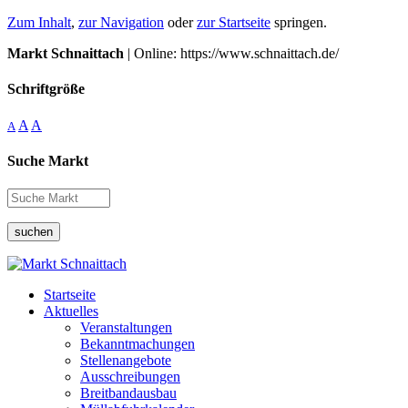
Zum Inhalt
,
zur Navigation
oder
zur Startseite
springen.
Markt Schnaittach
| Online: https://www.schnaittach.de/
Schriftgröße
A
A
A
Suche Markt
suchen
Startseite
Aktuelles
Veranstaltungen
Bekanntmachungen
Stellenangebote
Ausschreibungen
Breitbandausbau