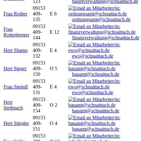
123
hauptverwaltung@schnaittach.de
09153
Frau Rother
409-
E 6
135
ordnungsamt@schnaittach.de
09153
Frau
409-
E 12
Rottenberger
144
finanzverwaltung@schnaittach.de
09153
Herr Shamo
409-
E 4
132
ewo@schnaittach.de
09153
Herr Steger
409-
O 5
150
bauamt@schnaittach.de
09153
Frau Steindl
409-
E 4
131
ewo@schnaittach.de
09153
Herr
409-
O 2
Stellmach
154
bauamt@schnaittach.de
09153
Herr Stiegler
409-
O 4
151
bauamt@schnaittach.de
09153