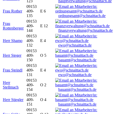
123
hauptverwaltung@schnaittach.de
09153
Frau Rother
409-
E 6
135
ordnungsamt@schnaittach.de
09153
Frau
409-
E 12
Rottenberger
144
finanzverwaltung@schnaittach.de
09153
Herr Shamo
409-
E 4
132
ewo@schnaittach.de
09153
Herr Steger
409-
O 5
150
bauamt@schnaittach.de
09153
Frau Steindl
409-
E 4
131
ewo@schnaittach.de
09153
Herr
409-
O 2
Stellmach
154
bauamt@schnaittach.de
09153
Herr Stiegler
409-
O 4
151
bauamt@schnaittach.de
09153