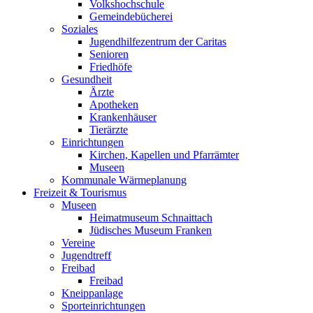
Volkshochschule
Gemeindebücherei
Soziales
Jugendhilfezentrum der Caritas
Senioren
Friedhöfe
Gesundheit
Ärzte
Apotheken
Krankenhäuser
Tierärzte
Einrichtungen
Kirchen, Kapellen und Pfarrämter
Museen
Kommunale Wärmeplanung
Freizeit & Tourismus
Museen
Heimatmuseum Schnaittach
Jüdisches Museum Franken
Vereine
Jugendtreff
Freibad
Freibad
Kneippanlage
Sporteinrichtungen