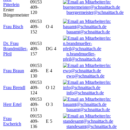
09153
Pitterlein
409-
Erster
120
buergermeister@schnaittach.de
Bürgermeister
09153
Frau Bisch
409-
O 4
152
bauamt@schnaittach.de
Dr. Frau
09153
Brandmüller-
409-
DG 4
Pfeil
157
n.brandmueller-
pfeil@schnaittach.de
09153
Frau Braun
409-
E 4
130
ewo@schnaittach.de
09153
Frau Brendl
409-
O 12
124
info@schnaittach.de
09153
Herr Ertel
409-
O 3
153
bauamt@schnaittach.de
09153
Frau
409-
E 5
Escherich
136
standesamt@schnaittach.de