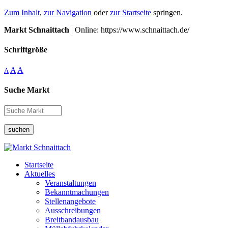
Zum Inhalt
,
zur Navigation
oder
zur Startseite
springen.
Markt Schnaittach
| Online: https://www.schnaittach.de/
Schriftgröße
A
A
A
Suche Markt
suchen
Startseite
Aktuelles
Veranstaltungen
Bekanntmachungen
Stellenangebote
Ausschreibungen
Breitbandausbau