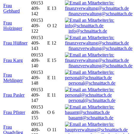
09153
Frau
409-
E 13
Gebhard
142
finanzverwaltung@schnaittach.de
09153
Frau
409-
O 12
Holzinger
122
info@schnaittach.de
09153
Frau Hüßner
409-
E 12
143
finanzverwaltung@schnaittach.de
09153
Frau Karg
409-
E 15
140
finanzverwaltung@schnaittach.de
09153
Frau
409-
E 11
Mehlinger
148
personal@schnaittach.de
09153
Frau Pasler
409-
E 11
147
personal@schnaittach.de
09153
Frau Pfister
409-
O 6
155
bauamt@schnaittach.de
09153
Frau
409-
O 11
Quadvlieg