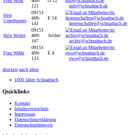
Frau Stöhr
409-
O 12
121
info@schnaittach.de
09153
Herr
409-
E 14
Unterburger
141
liegenschaften@schnaittach.de
09153
Herr Weber
409-
Archiv
167
archiv@schnaittach.de
09153
Frau Wilde
409-
E 4
133
ewo@schnaittach.de
drucken
nach oben
1000 Jahre Schnaittach
Quicklinks
Kontakt
Inhaltsverzeichnis
Impressum
Datenschutzerklärung
Datenschutzhinweis