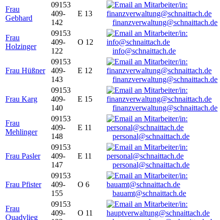
09153
Frau
409-
E 13
Gebhard
142
finanzverwaltung@schnaittach.de
09153
Frau
409-
O 12
Holzinger
122
info@schnaittach.de
09153
Frau Hüßner
409-
E 12
143
finanzverwaltung@schnaittach.de
09153
Frau Karg
409-
E 15
140
finanzverwaltung@schnaittach.de
09153
Frau
409-
E 11
Mehlinger
148
personal@schnaittach.de
09153
Frau Pasler
409-
E 11
147
personal@schnaittach.de
09153
Frau Pfister
409-
O 6
155
bauamt@schnaittach.de
09153
Frau
409-
O 11
Quadvlieg