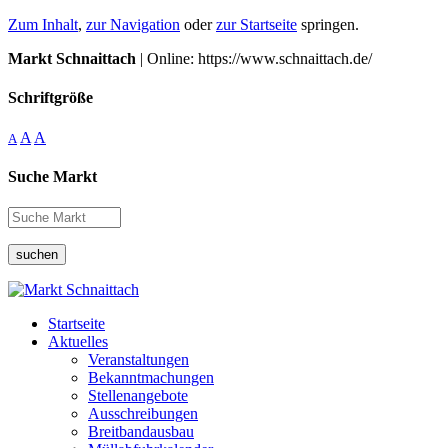
Zum Inhalt
,
zur Navigation
oder
zur Startseite
springen.
Markt Schnaittach
| Online: https://www.schnaittach.de/
Schriftgröße
A
A
A
Suche Markt
suchen
Startseite
Aktuelles
Veranstaltungen
Bekanntmachungen
Stellenangebote
Ausschreibungen
Breitbandausbau