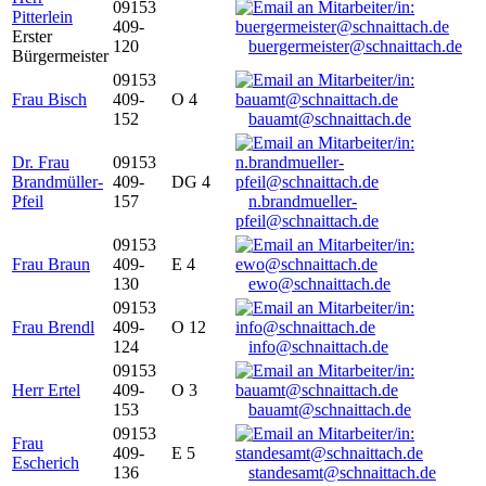
09153
Pitterlein
409-
Erster
120
buergermeister@schnaittach.de
Bürgermeister
09153
Frau Bisch
409-
O 4
152
bauamt@schnaittach.de
Dr. Frau
09153
Brandmüller-
409-
DG 4
Pfeil
157
n.brandmueller-
pfeil@schnaittach.de
09153
Frau Braun
409-
E 4
130
ewo@schnaittach.de
09153
Frau Brendl
409-
O 12
124
info@schnaittach.de
09153
Herr Ertel
409-
O 3
153
bauamt@schnaittach.de
09153
Frau
409-
E 5
Escherich
136
standesamt@schnaittach.de