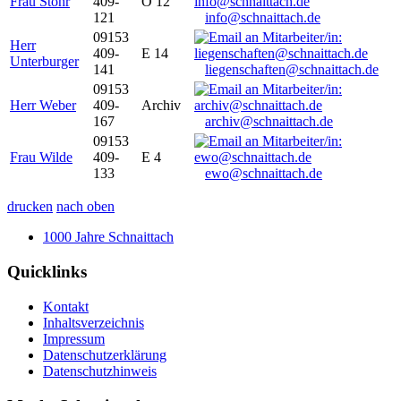
Frau Stöhr
409-
O 12
121
info@schnaittach.de
09153
Herr
409-
E 14
Unterburger
141
liegenschaften@schnaittach.de
09153
Herr Weber
409-
Archiv
167
archiv@schnaittach.de
09153
Frau Wilde
409-
E 4
133
ewo@schnaittach.de
drucken
nach oben
1000 Jahre Schnaittach
Quicklinks
Kontakt
Inhaltsverzeichnis
Impressum
Datenschutzerklärung
Datenschutzhinweis