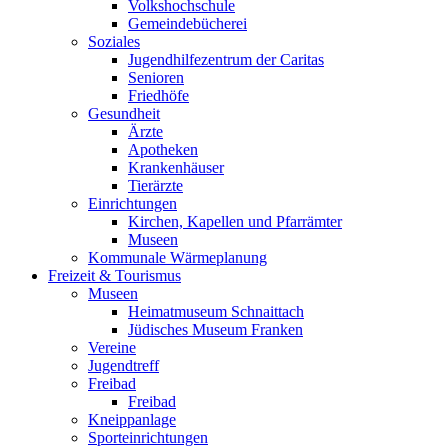
Volkshochschule
Gemeindebücherei
Soziales
Jugendhilfezentrum der Caritas
Senioren
Friedhöfe
Gesundheit
Ärzte
Apotheken
Krankenhäuser
Tierärzte
Einrichtungen
Kirchen, Kapellen und Pfarrämter
Museen
Kommunale Wärmeplanung
Freizeit & Tourismus
Museen
Heimatmuseum Schnaittach
Jüdisches Museum Franken
Vereine
Jugendtreff
Freibad
Freibad
Kneippanlage
Sporteinrichtungen