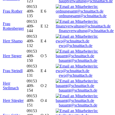
123
hauptverwaltung@schnaittach.de
09153
Frau Rother
409-
E 6
135
ordnungsamt@schnaittach.de
09153
Frau
409-
E 12
Rottenberger
144
finanzverwaltung@schnaittach.de
09153
Herr Shamo
409-
E 4
132
ewo@schnaittach.de
09153
Herr Steger
409-
O 5
150
bauamt@schnaittach.de
09153
Frau Steindl
409-
E 4
131
ewo@schnaittach.de
09153
Herr
409-
O 2
Stellmach
154
bauamt@schnaittach.de
09153
Herr Stiegler
409-
O 4
151
bauamt@schnaittach.de
09153