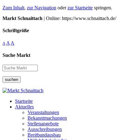
Zum Inhalt
,
zur Navigation
oder
zur Startseite
springen.
Markt Schnaittach
| Online: https://www.schnaittach.de/
Schriftgröße
A
A
A
Suche Markt
suchen
Startseite
Aktuelles
Veranstaltungen
Bekanntmachungen
Stellenangebote
Ausschreibungen
Breitbandausbau