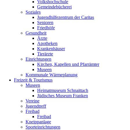
Volkshochschule
Gemeindebücherei
Soziales
Jugendhilfezentrum der Caritas
Senioren
Friedhöfe
Gesundheit
Ärzte
Apotheken
Krankenhäuser
Tierärzte
Einrichtungen
Kirchen, Kapellen und Pfarrämter
Museen
Kommunale Wärmeplanung
Freizeit & Tourismus
Museen
Heimatmuseum Schnaittach
Jüdisches Museum Franken
Vereine
Jugendtreff
Freibad
Freibad
Kneippanlage
Sporteinrichtungen