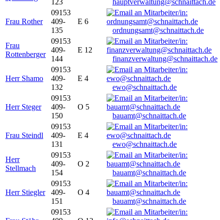
123
hauptverwaltung@schnaittach.de
09153
Frau Rother
409-
E 6
135
ordnungsamt@schnaittach.de
09153
Frau
409-
E 12
Rottenberger
144
finanzverwaltung@schnaittach.de
09153
Herr Shamo
409-
E 4
132
ewo@schnaittach.de
09153
Herr Steger
409-
O 5
150
bauamt@schnaittach.de
09153
Frau Steindl
409-
E 4
131
ewo@schnaittach.de
09153
Herr
409-
O 2
Stellmach
154
bauamt@schnaittach.de
09153
Herr Stiegler
409-
O 4
151
bauamt@schnaittach.de
09153