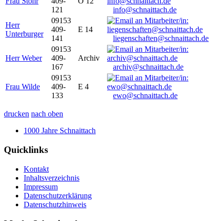
Frau Stöhr
409-
O 12
121
info@schnaittach.de
09153
Herr
409-
E 14
Unterburger
141
liegenschaften@schnaittach.de
09153
Herr Weber
409-
Archiv
167
archiv@schnaittach.de
09153
Frau Wilde
409-
E 4
133
ewo@schnaittach.de
drucken
nach oben
1000 Jahre Schnaittach
Quicklinks
Kontakt
Inhaltsverzeichnis
Impressum
Datenschutzerklärung
Datenschutzhinweis