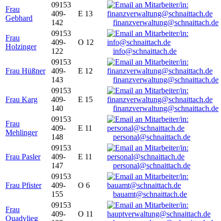
09153
Frau
409-
E 13
Gebhard
142
finanzverwaltung@schnaittach.de
09153
Frau
409-
O 12
Holzinger
122
info@schnaittach.de
09153
Frau Hüßner
409-
E 12
143
finanzverwaltung@schnaittach.de
09153
Frau Karg
409-
E 15
140
finanzverwaltung@schnaittach.de
09153
Frau
409-
E 11
Mehlinger
148
personal@schnaittach.de
09153
Frau Pasler
409-
E 11
147
personal@schnaittach.de
09153
Frau Pfister
409-
O 6
155
bauamt@schnaittach.de
09153
Frau
409-
O 11
Quadvlieg