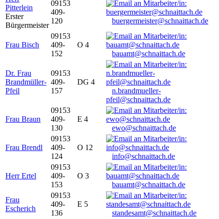
09153
Pitterlein
409-
Erster
120
buergermeister@schnaittach.de
Bürgermeister
09153
Frau Bisch
409-
O 4
152
bauamt@schnaittach.de
Dr. Frau
09153
Brandmüller-
409-
DG 4
Pfeil
157
n.brandmueller-
pfeil@schnaittach.de
09153
Frau Braun
409-
E 4
130
ewo@schnaittach.de
09153
Frau Brendl
409-
O 12
124
info@schnaittach.de
09153
Herr Ertel
409-
O 3
153
bauamt@schnaittach.de
09153
Frau
409-
E 5
Escherich
136
standesamt@schnaittach.de