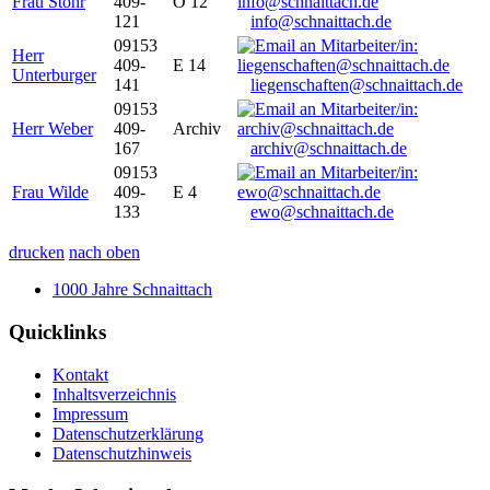
Frau Stöhr
409-
O 12
121
info@schnaittach.de
09153
Herr
409-
E 14
Unterburger
141
liegenschaften@schnaittach.de
09153
Herr Weber
409-
Archiv
167
archiv@schnaittach.de
09153
Frau Wilde
409-
E 4
133
ewo@schnaittach.de
drucken
nach oben
1000 Jahre Schnaittach
Quicklinks
Kontakt
Inhaltsverzeichnis
Impressum
Datenschutzerklärung
Datenschutzhinweis