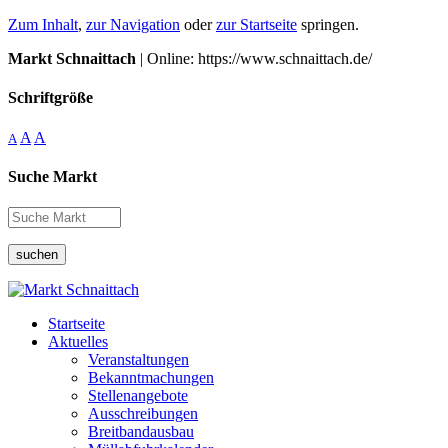
Zum Inhalt
,
zur Navigation
oder
zur Startseite
springen.
Markt Schnaittach
| Online: https://www.schnaittach.de/
Schriftgröße
A
A
A
Suche Markt
suchen
Startseite
Aktuelles
Veranstaltungen
Bekanntmachungen
Stellenangebote
Ausschreibungen
Breitbandausbau