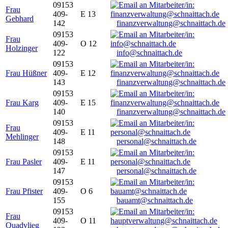
09153
Frau
409-
E 13
Gebhard
142
finanzverwaltung@schnaittach.de
09153
Frau
409-
O 12
Holzinger
122
info@schnaittach.de
09153
Frau Hüßner
409-
E 12
143
finanzverwaltung@schnaittach.de
09153
Frau Karg
409-
E 15
140
finanzverwaltung@schnaittach.de
09153
Frau
409-
E 11
Mehlinger
148
personal@schnaittach.de
09153
Frau Pasler
409-
E 11
147
personal@schnaittach.de
09153
Frau Pfister
409-
O 6
155
bauamt@schnaittach.de
09153
Frau
409-
O 11
Quadvlieg