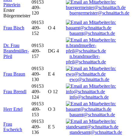
09153
Pitterlein
409-
Erster
120
buergermeister@schnaittach.de
Bürgermeister
09153
Frau Bisch
409-
O 4
152
bauamt@schnaittach.de
Dr. Frau
09153
Brandmüller-
409-
DG 4
Pfeil
157
n.brandmueller-
pfeil@schnaittach.de
09153
Frau Braun
409-
E 4
130
ewo@schnaittach.de
09153
Frau Brendl
409-
O 12
124
info@schnaittach.de
09153
Herr Ertel
409-
O 3
153
bauamt@schnaittach.de
09153
Frau
409-
E 5
Escherich
136
standesamt@schnaittach.de