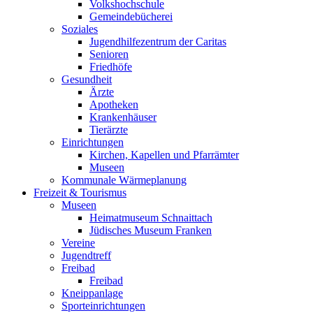
Volkshochschule
Gemeindebücherei
Soziales
Jugendhilfezentrum der Caritas
Senioren
Friedhöfe
Gesundheit
Ärzte
Apotheken
Krankenhäuser
Tierärzte
Einrichtungen
Kirchen, Kapellen und Pfarrämter
Museen
Kommunale Wärmeplanung
Freizeit & Tourismus
Museen
Heimatmuseum Schnaittach
Jüdisches Museum Franken
Vereine
Jugendtreff
Freibad
Freibad
Kneippanlage
Sporteinrichtungen