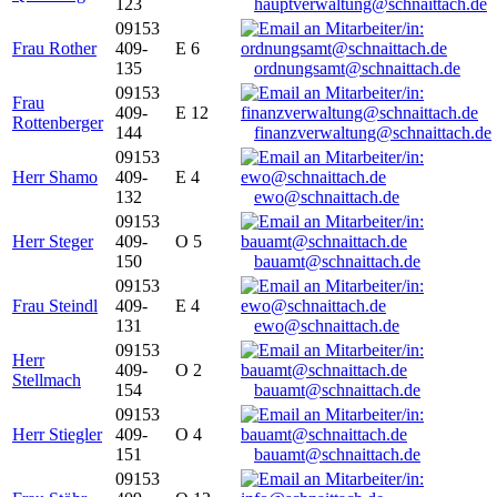
123
hauptverwaltung@schnaittach.de
09153
Frau Rother
409-
E 6
135
ordnungsamt@schnaittach.de
09153
Frau
409-
E 12
Rottenberger
144
finanzverwaltung@schnaittach.de
09153
Herr Shamo
409-
E 4
132
ewo@schnaittach.de
09153
Herr Steger
409-
O 5
150
bauamt@schnaittach.de
09153
Frau Steindl
409-
E 4
131
ewo@schnaittach.de
09153
Herr
409-
O 2
Stellmach
154
bauamt@schnaittach.de
09153
Herr Stiegler
409-
O 4
151
bauamt@schnaittach.de
09153