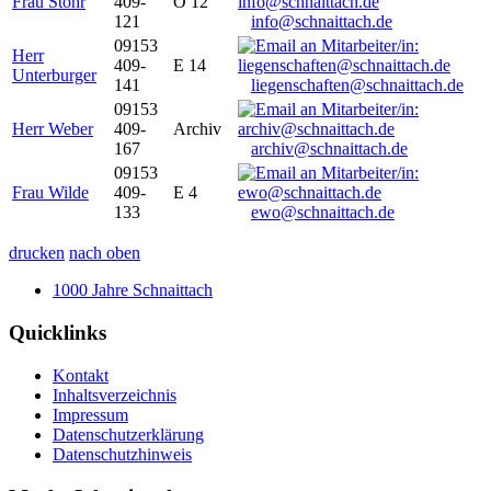
Frau Stöhr
409-
O 12
121
info@schnaittach.de
09153
Herr
409-
E 14
Unterburger
141
liegenschaften@schnaittach.de
09153
Herr Weber
409-
Archiv
167
archiv@schnaittach.de
09153
Frau Wilde
409-
E 4
133
ewo@schnaittach.de
drucken
nach oben
1000 Jahre Schnaittach
Quicklinks
Kontakt
Inhaltsverzeichnis
Impressum
Datenschutzerklärung
Datenschutzhinweis