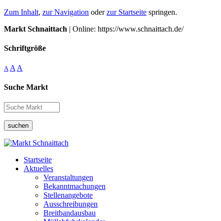
Zum Inhalt
,
zur Navigation
oder
zur Startseite
springen.
Markt Schnaittach
| Online: https://www.schnaittach.de/
Schriftgröße
A
A
A
Suche Markt
suchen
Startseite
Aktuelles
Veranstaltungen
Bekanntmachungen
Stellenangebote
Ausschreibungen
Breitbandausbau