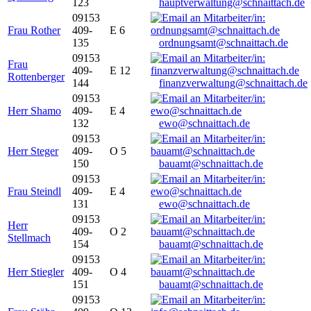
123
hauptverwaltung@schnaittach.de
09153
Frau Rother
409-
E 6
135
ordnungsamt@schnaittach.de
09153
Frau
409-
E 12
Rottenberger
144
finanzverwaltung@schnaittach.de
09153
Herr Shamo
409-
E 4
132
ewo@schnaittach.de
09153
Herr Steger
409-
O 5
150
bauamt@schnaittach.de
09153
Frau Steindl
409-
E 4
131
ewo@schnaittach.de
09153
Herr
409-
O 2
Stellmach
154
bauamt@schnaittach.de
09153
Herr Stiegler
409-
O 4
151
bauamt@schnaittach.de
09153