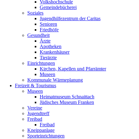
Volkshochschule
Gemeindebücherei
Soziales
Jugendhilfezentrum der Caritas
Senioren
Friedhöfe
Gesundheit
Ärzte
Apotheken
Krankenhäuser
Tierärzte
Einrichtungen
Kirchen, Kapellen und Pfarrämter
Museen
Kommunale Wärmeplanung
Freizeit & Tourismus
Museen
Heimatmuseum Schnaittach
Jüdisches Museum Franken
Vereine
Jugendtreff
Freibad
Freibad
Kneippanlage
Sporteinrichtungen