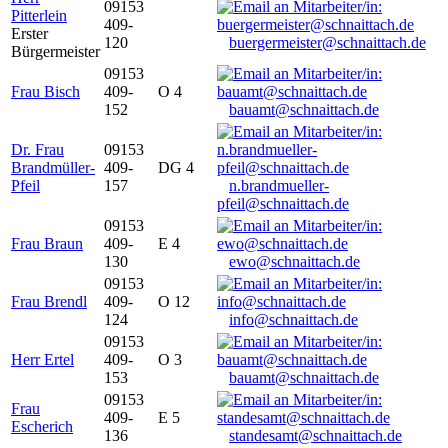
09153
Pitterlein
409-
Erster
120
buergermeister@schnaittach.de
Bürgermeister
09153
Frau Bisch
409-
O 4
152
bauamt@schnaittach.de
Dr. Frau
09153
Brandmüller-
409-
DG 4
Pfeil
157
n.brandmueller-
pfeil@schnaittach.de
09153
Frau Braun
409-
E 4
130
ewo@schnaittach.de
09153
Frau Brendl
409-
O 12
124
info@schnaittach.de
09153
Herr Ertel
409-
O 3
153
bauamt@schnaittach.de
09153
Frau
409-
E 5
Escherich
136
standesamt@schnaittach.de