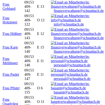
09153
Frau
409-
E 13
Gebhard
142
finanzverwaltung@schnaittach.de
09153
Frau
409-
O 12
Holzinger
122
info@schnaittach.de
09153
Frau Hüßner
409-
E 12
143
finanzverwaltung@schnaittach.de
09153
Frau Karg
409-
E 15
140
finanzverwaltung@schnaittach.de
09153
Frau
409-
E 11
Mehlinger
148
personal@schnaittach.de
09153
Frau Pasler
409-
E 11
147
personal@schnaittach.de
09153
Frau Pfister
409-
O 6
155
bauamt@schnaittach.de
09153
Frau
409-
O 11
Quadvlieg