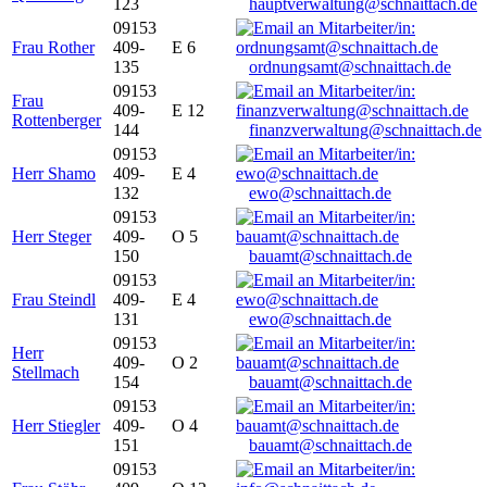
123
hauptverwaltung@schnaittach.de
09153
Frau Rother
409-
E 6
135
ordnungsamt@schnaittach.de
09153
Frau
409-
E 12
Rottenberger
144
finanzverwaltung@schnaittach.de
09153
Herr Shamo
409-
E 4
132
ewo@schnaittach.de
09153
Herr Steger
409-
O 5
150
bauamt@schnaittach.de
09153
Frau Steindl
409-
E 4
131
ewo@schnaittach.de
09153
Herr
409-
O 2
Stellmach
154
bauamt@schnaittach.de
09153
Herr Stiegler
409-
O 4
151
bauamt@schnaittach.de
09153