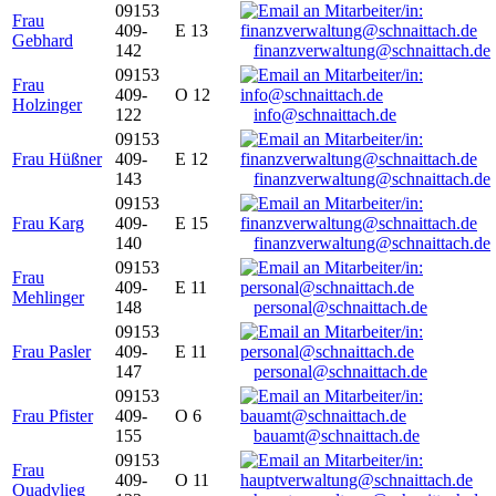
09153
Frau
409-
E 13
Gebhard
142
finanzverwaltung@schnaittach.de
09153
Frau
409-
O 12
Holzinger
122
info@schnaittach.de
09153
Frau Hüßner
409-
E 12
143
finanzverwaltung@schnaittach.de
09153
Frau Karg
409-
E 15
140
finanzverwaltung@schnaittach.de
09153
Frau
409-
E 11
Mehlinger
148
personal@schnaittach.de
09153
Frau Pasler
409-
E 11
147
personal@schnaittach.de
09153
Frau Pfister
409-
O 6
155
bauamt@schnaittach.de
09153
Frau
409-
O 11
Quadvlieg