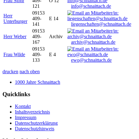
Frau Stöhr
409-
O 12
121
info@schnaittach.de
09153
Herr
409-
E 14
Unterburger
141
liegenschaften@schnaittach.de
09153
Herr Weber
409-
Archiv
167
archiv@schnaittach.de
09153
Frau Wilde
409-
E 4
133
ewo@schnaittach.de
drucken
nach oben
1000 Jahre Schnaittach
Quicklinks
Kontakt
Inhaltsverzeichnis
Impressum
Datenschutzerklärung
Datenschutzhinweis