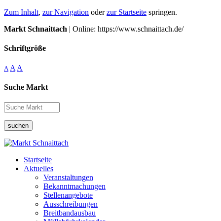
Zum Inhalt
,
zur Navigation
oder
zur Startseite
springen.
Markt Schnaittach
| Online: https://www.schnaittach.de/
Schriftgröße
A
A
A
Suche Markt
suchen
Startseite
Aktuelles
Veranstaltungen
Bekanntmachungen
Stellenangebote
Ausschreibungen
Breitbandausbau