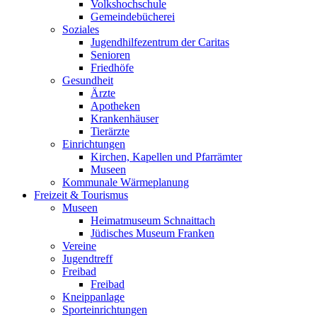
Volkshochschule
Gemeindebücherei
Soziales
Jugendhilfezentrum der Caritas
Senioren
Friedhöfe
Gesundheit
Ärzte
Apotheken
Krankenhäuser
Tierärzte
Einrichtungen
Kirchen, Kapellen und Pfarrämter
Museen
Kommunale Wärmeplanung
Freizeit & Tourismus
Museen
Heimatmuseum Schnaittach
Jüdisches Museum Franken
Vereine
Jugendtreff
Freibad
Freibad
Kneippanlage
Sporteinrichtungen