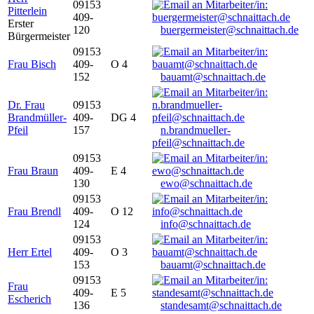
09153
Pitterlein
409-
Erster
120
buergermeister@schnaittach.de
Bürgermeister
09153
Frau Bisch
409-
O 4
152
bauamt@schnaittach.de
Dr. Frau
09153
Brandmüller-
409-
DG 4
Pfeil
157
n.brandmueller-
pfeil@schnaittach.de
09153
Frau Braun
409-
E 4
130
ewo@schnaittach.de
09153
Frau Brendl
409-
O 12
124
info@schnaittach.de
09153
Herr Ertel
409-
O 3
153
bauamt@schnaittach.de
09153
Frau
409-
E 5
Escherich
136
standesamt@schnaittach.de