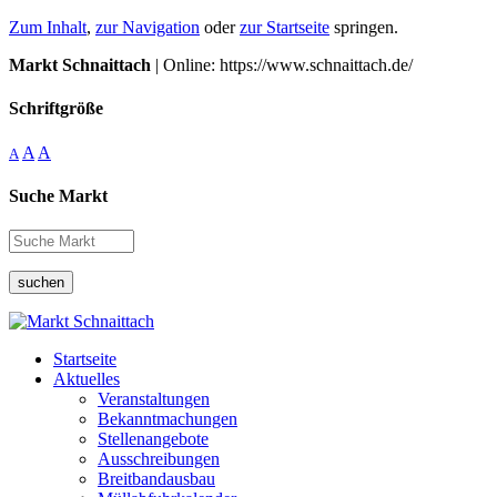
Zum Inhalt
,
zur Navigation
oder
zur Startseite
springen.
Markt Schnaittach
| Online: https://www.schnaittach.de/
Schriftgröße
A
A
A
Suche Markt
suchen
Startseite
Aktuelles
Veranstaltungen
Bekanntmachungen
Stellenangebote
Ausschreibungen
Breitbandausbau