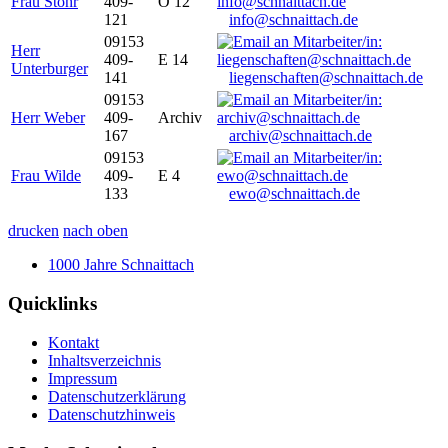
Frau Stöhr
409-
O 12
121
info@schnaittach.de
09153
Herr
409-
E 14
Unterburger
141
liegenschaften@schnaittach.de
09153
Herr Weber
409-
Archiv
167
archiv@schnaittach.de
09153
Frau Wilde
409-
E 4
133
ewo@schnaittach.de
drucken
nach oben
1000 Jahre Schnaittach
Quicklinks
Kontakt
Inhaltsverzeichnis
Impressum
Datenschutzerklärung
Datenschutzhinweis