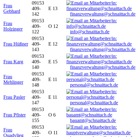
09153
Frau
409-
E 13
Gebhard
142
finanzverwaltung@schnaittach.de
09153
Frau
409-
O 12
Holzinger
122
info@schnaittach.de
09153
Frau Hüßner
409-
E 12
143
finanzverwaltung@schnaittach.de
09153
Frau Karg
409-
E 15
140
finanzverwaltung@schnaittach.de
09153
Frau
409-
E 11
Mehlinger
148
personal@schnaittach.de
09153
Frau Pasler
409-
E 11
147
personal@schnaittach.de
09153
Frau Pfister
409-
O 6
155
bauamt@schnaittach.de
09153
Frau
409-
O 11
Quadvlieg