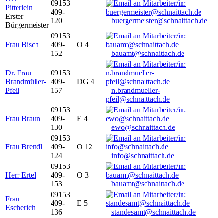
09153
Pitterlein
409-
Erster
120
buergermeister@schnaittach.de
Bürgermeister
09153
Frau Bisch
409-
O 4
152
bauamt@schnaittach.de
Dr. Frau
09153
Brandmüller-
409-
DG 4
Pfeil
157
n.brandmueller-
pfeil@schnaittach.de
09153
Frau Braun
409-
E 4
130
ewo@schnaittach.de
09153
Frau Brendl
409-
O 12
124
info@schnaittach.de
09153
Herr Ertel
409-
O 3
153
bauamt@schnaittach.de
09153
Frau
409-
E 5
Escherich
136
standesamt@schnaittach.de