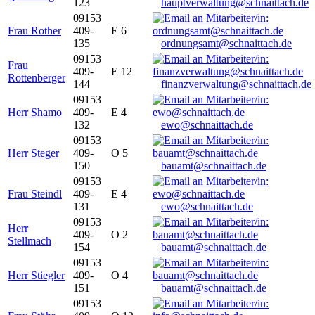
123
hauptverwaltung@schnaittach.de
09153
Frau Rother
409-
E 6
135
ordnungsamt@schnaittach.de
09153
Frau
409-
E 12
Rottenberger
144
finanzverwaltung@schnaittach.de
09153
Herr Shamo
409-
E 4
132
ewo@schnaittach.de
09153
Herr Steger
409-
O 5
150
bauamt@schnaittach.de
09153
Frau Steindl
409-
E 4
131
ewo@schnaittach.de
09153
Herr
409-
O 2
Stellmach
154
bauamt@schnaittach.de
09153
Herr Stiegler
409-
O 4
151
bauamt@schnaittach.de
09153