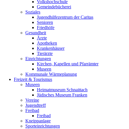
Volkshochschule
Gemeindebücherei
Soziales
Jugendhilfezentrum der Caritas
Senioren
Friedhöfe
Gesundheit
Ärzte
Apotheken
Krankenhäuser
Tierärzte
Einrichtungen
Kirchen, Kapellen und Pfarrämter
Museen
Kommunale Wärmeplanung
Freizeit & Tourismus
Museen
Heimatmuseum Schnaittach
Jüdisches Museum Franken
Vereine
Jugendtreff
Freibad
Freibad
Kneippanlage
Sporteinrichtungen