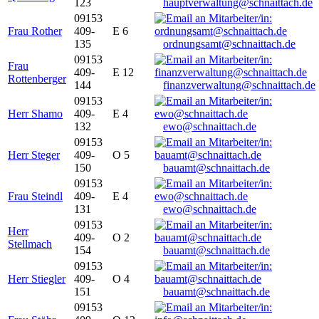
123
hauptverwaltung@schnaittach.de
09153
Frau Rother
409-
E 6
135
ordnungsamt@schnaittach.de
09153
Frau
409-
E 12
Rottenberger
144
finanzverwaltung@schnaittach.de
09153
Herr Shamo
409-
E 4
132
ewo@schnaittach.de
09153
Herr Steger
409-
O 5
150
bauamt@schnaittach.de
09153
Frau Steindl
409-
E 4
131
ewo@schnaittach.de
09153
Herr
409-
O 2
Stellmach
154
bauamt@schnaittach.de
09153
Herr Stiegler
409-
O 4
151
bauamt@schnaittach.de
09153