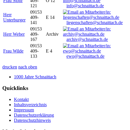
Frau Stöhr
409-
O 12
121
info@schnaittach.de
09153
Herr
409-
E 14
Unterburger
141
liegenschaften@schnaittach.de
09153
Herr Weber
409-
Archiv
167
archiv@schnaittach.de
09153
Frau Wilde
409-
E 4
133
ewo@schnaittach.de
drucken
nach oben
1000 Jahre Schnaittach
Quicklinks
Kontakt
Inhaltsverzeichnis
Impressum
Datenschutzerklärung
Datenschutzhinweis