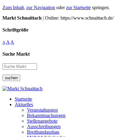
Zum Inhalt
,
zur Navigation
oder
zur Startseite
springen.
Markt Schnaittach
| Online: https://www.schnaittach.de/
Schriftgröße
A
A
A
Suche Markt
suchen
Startseite
Aktuelles
Veranstaltungen
Bekanntmachungen
Stellenangebote
Ausschreibungen
Breitbandausbau