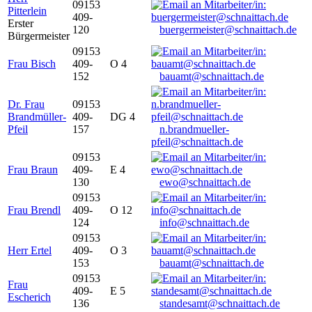
09153
Pitterlein
409-
Erster
120
buergermeister@schnaittach.de
Bürgermeister
09153
Frau Bisch
409-
O 4
152
bauamt@schnaittach.de
Dr. Frau
09153
Brandmüller-
409-
DG 4
Pfeil
157
n.brandmueller-
pfeil@schnaittach.de
09153
Frau Braun
409-
E 4
130
ewo@schnaittach.de
09153
Frau Brendl
409-
O 12
124
info@schnaittach.de
09153
Herr Ertel
409-
O 3
153
bauamt@schnaittach.de
09153
Frau
409-
E 5
Escherich
136
standesamt@schnaittach.de