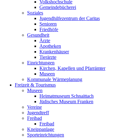
Volkshochschule
Gemeindebücherei
Soziales
Jugendhilfezentrum der Caritas
Senioren
Friedhöfe
Gesundheit
Ärzte
Apotheken
Krankenhäuser
Tierärzte
Einrichtungen
Kirchen, Kapellen und Pfarrämter
Museen
Kommunale Wärmeplanung
Freizeit & Tourismus
Museen
Heimatmuseum Schnaittach
Jüdisches Museum Franken
Vereine
Jugendtreff
Freibad
Freibad
Kneippanlage
Sporteinrichtungen