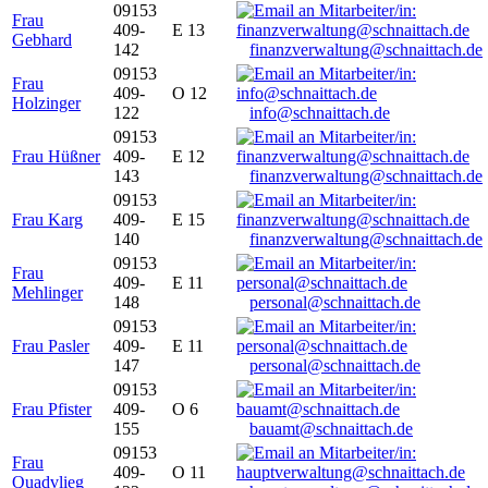
09153
Frau
409-
E 13
Gebhard
142
finanzverwaltung@schnaittach.de
09153
Frau
409-
O 12
Holzinger
122
info@schnaittach.de
09153
Frau Hüßner
409-
E 12
143
finanzverwaltung@schnaittach.de
09153
Frau Karg
409-
E 15
140
finanzverwaltung@schnaittach.de
09153
Frau
409-
E 11
Mehlinger
148
personal@schnaittach.de
09153
Frau Pasler
409-
E 11
147
personal@schnaittach.de
09153
Frau Pfister
409-
O 6
155
bauamt@schnaittach.de
09153
Frau
409-
O 11
Quadvlieg