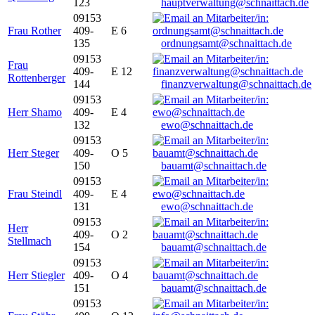
123
hauptverwaltung@schnaittach.de
09153
Frau Rother
409-
E 6
135
ordnungsamt@schnaittach.de
09153
Frau
409-
E 12
Rottenberger
144
finanzverwaltung@schnaittach.de
09153
Herr Shamo
409-
E 4
132
ewo@schnaittach.de
09153
Herr Steger
409-
O 5
150
bauamt@schnaittach.de
09153
Frau Steindl
409-
E 4
131
ewo@schnaittach.de
09153
Herr
409-
O 2
Stellmach
154
bauamt@schnaittach.de
09153
Herr Stiegler
409-
O 4
151
bauamt@schnaittach.de
09153