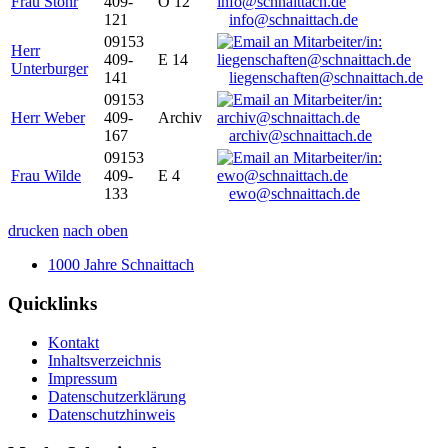
Frau Stöhr
409-
O 12
121
info@schnaittach.de
09153
Herr
409-
E 14
Unterburger
141
liegenschaften@schnaittach.de
09153
Herr Weber
409-
Archiv
167
archiv@schnaittach.de
09153
Frau Wilde
409-
E 4
133
ewo@schnaittach.de
drucken
nach oben
1000 Jahre Schnaittach
Quicklinks
Kontakt
Inhaltsverzeichnis
Impressum
Datenschutzerklärung
Datenschutzhinweis