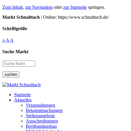
Zum Inhalt
,
zur Navigation
oder
zur Startseite
springen.
Markt Schnaittach
| Online: https://www.schnaittach.de/
Schriftgröße
A
A
A
Suche Markt
suchen
Startseite
Aktuelles
Veranstaltungen
Bekanntmachungen
Stellenangebote
Ausschreibungen
Breitbandausbau