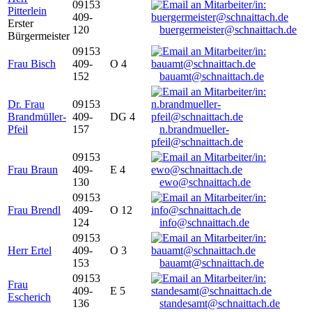
09153
Pitterlein
409-
Erster
120
buergermeister@schnaittach.de
Bürgermeister
09153
Frau Bisch
409-
O 4
152
bauamt@schnaittach.de
Dr. Frau
09153
Brandmüller-
409-
DG 4
Pfeil
157
n.brandmueller-
pfeil@schnaittach.de
09153
Frau Braun
409-
E 4
130
ewo@schnaittach.de
09153
Frau Brendl
409-
O 12
124
info@schnaittach.de
09153
Herr Ertel
409-
O 3
153
bauamt@schnaittach.de
09153
Frau
409-
E 5
Escherich
136
standesamt@schnaittach.de