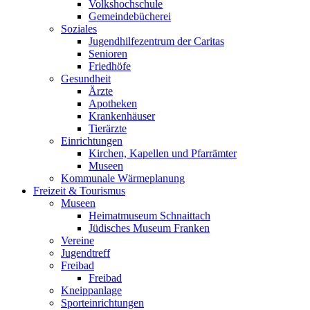
Volkshochschule
Gemeindebücherei
Soziales
Jugendhilfezentrum der Caritas
Senioren
Friedhöfe
Gesundheit
Ärzte
Apotheken
Krankenhäuser
Tierärzte
Einrichtungen
Kirchen, Kapellen und Pfarrämter
Museen
Kommunale Wärmeplanung
Freizeit & Tourismus
Museen
Heimatmuseum Schnaittach
Jüdisches Museum Franken
Vereine
Jugendtreff
Freibad
Freibad
Kneippanlage
Sporteinrichtungen