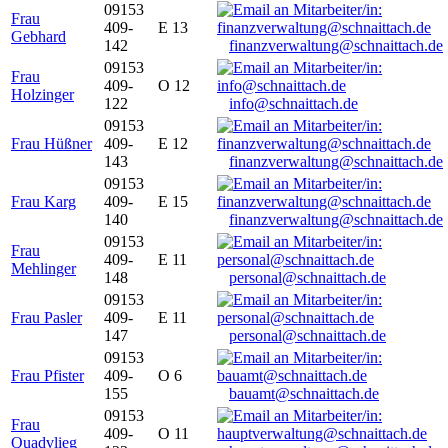
09153
Frau
409-
E 13
Gebhard
142
finanzverwaltung@schnaittach.de
09153
Frau
409-
O 12
Holzinger
122
info@schnaittach.de
09153
Frau Hüßner
409-
E 12
143
finanzverwaltung@schnaittach.de
09153
Frau Karg
409-
E 15
140
finanzverwaltung@schnaittach.de
09153
Frau
409-
E 11
Mehlinger
148
personal@schnaittach.de
09153
Frau Pasler
409-
E 11
147
personal@schnaittach.de
09153
Frau Pfister
409-
O 6
155
bauamt@schnaittach.de
09153
Frau
409-
O 11
Quadvlieg