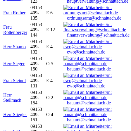
123
hauptverwaltung@schnaittach.de
09153
Frau Rother
409-
E 6
135
ordnungsamt@schnaittach.de
09153
Frau
409-
E 12
Rottenberger
144
finanzverwaltung@schnaittach.de
09153
Herr Shamo
409-
E 4
132
ewo@schnaittach.de
09153
Herr Steger
409-
O 5
150
bauamt@schnaittach.de
09153
Frau Steindl
409-
E 4
131
ewo@schnaittach.de
09153
Herr
409-
O 2
Stellmach
154
bauamt@schnaittach.de
09153
Herr Stiegler
409-
O 4
151
bauamt@schnaittach.de
09153