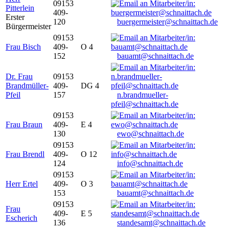
09153
Pitterlein
409-
Erster
120
buergermeister@schnaittach.de
Bürgermeister
09153
Frau Bisch
409-
O 4
152
bauamt@schnaittach.de
Dr. Frau
09153
Brandmüller-
409-
DG 4
Pfeil
157
n.brandmueller-
pfeil@schnaittach.de
09153
Frau Braun
409-
E 4
130
ewo@schnaittach.de
09153
Frau Brendl
409-
O 12
124
info@schnaittach.de
09153
Herr Ertel
409-
O 3
153
bauamt@schnaittach.de
09153
Frau
409-
E 5
Escherich
136
standesamt@schnaittach.de