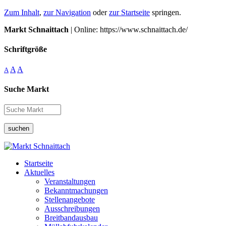
Zum Inhalt
,
zur Navigation
oder
zur Startseite
springen.
Markt Schnaittach
| Online: https://www.schnaittach.de/
Schriftgröße
A
A
A
Suche Markt
suchen
Startseite
Aktuelles
Veranstaltungen
Bekanntmachungen
Stellenangebote
Ausschreibungen
Breitbandausbau