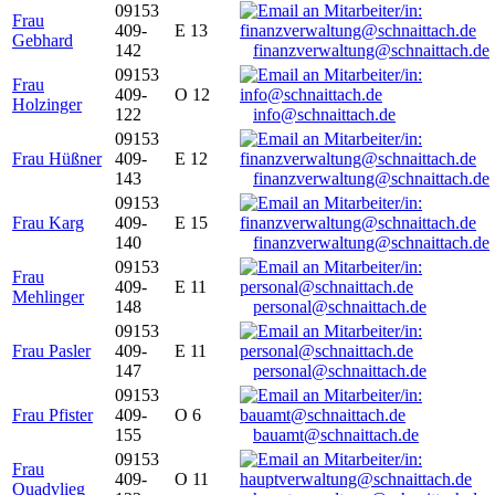
09153
Frau
409-
E 13
Gebhard
142
finanzverwaltung@schnaittach.de
09153
Frau
409-
O 12
Holzinger
122
info@schnaittach.de
09153
Frau Hüßner
409-
E 12
143
finanzverwaltung@schnaittach.de
09153
Frau Karg
409-
E 15
140
finanzverwaltung@schnaittach.de
09153
Frau
409-
E 11
Mehlinger
148
personal@schnaittach.de
09153
Frau Pasler
409-
E 11
147
personal@schnaittach.de
09153
Frau Pfister
409-
O 6
155
bauamt@schnaittach.de
09153
Frau
409-
O 11
Quadvlieg