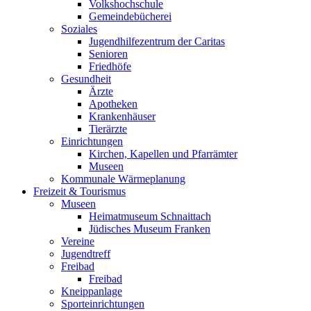
Volkshochschule
Gemeindebücherei
Soziales
Jugendhilfezentrum der Caritas
Senioren
Friedhöfe
Gesundheit
Ärzte
Apotheken
Krankenhäuser
Tierärzte
Einrichtungen
Kirchen, Kapellen und Pfarrämter
Museen
Kommunale Wärmeplanung
Freizeit & Tourismus
Museen
Heimatmuseum Schnaittach
Jüdisches Museum Franken
Vereine
Jugendtreff
Freibad
Freibad
Kneippanlage
Sporteinrichtungen