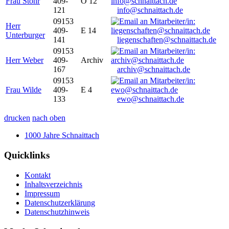
Frau Stöhr
409-
O 12
121
info@schnaittach.de
09153
Herr
409-
E 14
Unterburger
141
liegenschaften@schnaittach.de
09153
Herr Weber
409-
Archiv
167
archiv@schnaittach.de
09153
Frau Wilde
409-
E 4
133
ewo@schnaittach.de
drucken
nach oben
1000 Jahre Schnaittach
Quicklinks
Kontakt
Inhaltsverzeichnis
Impressum
Datenschutzerklärung
Datenschutzhinweis