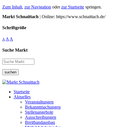
Zum Inhalt
,
zur Navigation
oder
zur Startseite
springen.
Markt Schnaittach
| Online: https://www.schnaittach.de/
Schriftgröße
A
A
A
Suche Markt
suchen
Startseite
Aktuelles
Veranstaltungen
Bekanntmachungen
Stellenangebote
Ausschreibungen
Breitbandausbau