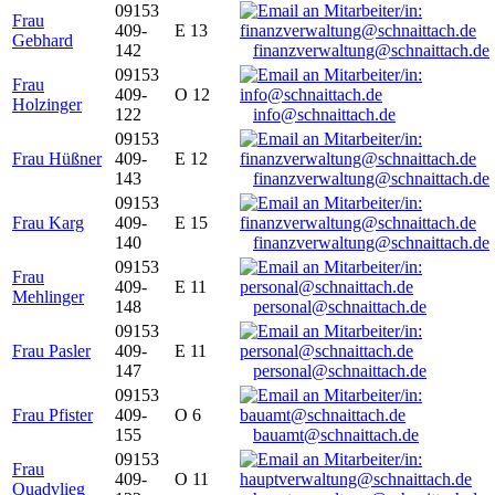
09153
Frau
409-
E 13
Gebhard
142
finanzverwaltung@schnaittach.de
09153
Frau
409-
O 12
Holzinger
122
info@schnaittach.de
09153
Frau Hüßner
409-
E 12
143
finanzverwaltung@schnaittach.de
09153
Frau Karg
409-
E 15
140
finanzverwaltung@schnaittach.de
09153
Frau
409-
E 11
Mehlinger
148
personal@schnaittach.de
09153
Frau Pasler
409-
E 11
147
personal@schnaittach.de
09153
Frau Pfister
409-
O 6
155
bauamt@schnaittach.de
09153
Frau
409-
O 11
Quadvlieg