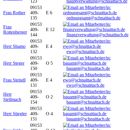
123
hauptverwaltung@schnaittach.de
09153
Frau Rother
409-
E 6
135
ordnungsamt@schnaittach.de
09153
Frau
409-
E 12
Rottenberger
144
finanzverwaltung@schnaittach.de
09153
Herr Shamo
409-
E 4
132
ewo@schnaittach.de
09153
Herr Steger
409-
O 5
150
bauamt@schnaittach.de
09153
Frau Steindl
409-
E 4
131
ewo@schnaittach.de
09153
Herr
409-
O 2
Stellmach
154
bauamt@schnaittach.de
09153
Herr Stiegler
409-
O 4
151
bauamt@schnaittach.de
09153