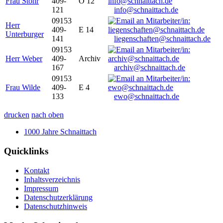
Frau Stöhr
409-
O 12
121
info@schnaittach.de
09153
Herr
409-
E 14
Unterburger
141
liegenschaften@schnaittach.de
09153
Herr Weber
409-
Archiv
167
archiv@schnaittach.de
09153
Frau Wilde
409-
E 4
133
ewo@schnaittach.de
drucken
nach oben
1000 Jahre Schnaittach
Quicklinks
Kontakt
Inhaltsverzeichnis
Impressum
Datenschutzerklärung
Datenschutzhinweis