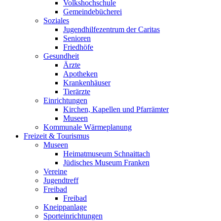
Volkshochschule
Gemeindebücherei
Soziales
Jugendhilfezentrum der Caritas
Senioren
Friedhöfe
Gesundheit
Ärzte
Apotheken
Krankenhäuser
Tierärzte
Einrichtungen
Kirchen, Kapellen und Pfarrämter
Museen
Kommunale Wärmeplanung
Freizeit & Tourismus
Museen
Heimatmuseum Schnaittach
Jüdisches Museum Franken
Vereine
Jugendtreff
Freibad
Freibad
Kneippanlage
Sporteinrichtungen