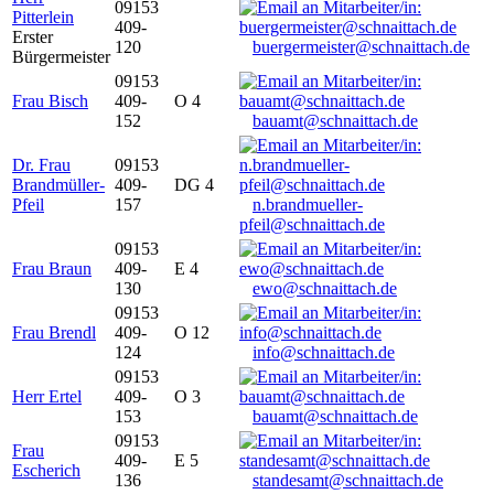
09153
Pitterlein
409-
Erster
120
buergermeister@schnaittach.de
Bürgermeister
09153
Frau Bisch
409-
O 4
152
bauamt@schnaittach.de
Dr. Frau
09153
Brandmüller-
409-
DG 4
Pfeil
157
n.brandmueller-
pfeil@schnaittach.de
09153
Frau Braun
409-
E 4
130
ewo@schnaittach.de
09153
Frau Brendl
409-
O 12
124
info@schnaittach.de
09153
Herr Ertel
409-
O 3
153
bauamt@schnaittach.de
09153
Frau
409-
E 5
Escherich
136
standesamt@schnaittach.de