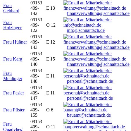
09153
Frau
409-
E 13
Gebhard
142
finanzverwaltung@schnaittach.de
09153
Frau
409-
O 12
Holzinger
122
info@schnaittach.de
09153
Frau Hüßner
409-
E 12
143
finanzverwaltung@schnaittach.de
09153
Frau Karg
409-
E 15
140
finanzverwaltung@schnaittach.de
09153
Frau
409-
E 11
Mehlinger
148
personal@schnaittach.de
09153
Frau Pasler
409-
E 11
147
personal@schnaittach.de
09153
Frau Pfister
409-
O 6
155
bauamt@schnaittach.de
09153
Frau
409-
O 11
Quadvlieg