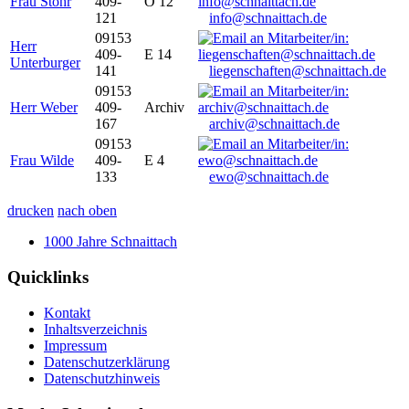
Frau Stöhr
409-
O 12
121
info@schnaittach.de
09153
Herr
409-
E 14
Unterburger
141
liegenschaften@schnaittach.de
09153
Herr Weber
409-
Archiv
167
archiv@schnaittach.de
09153
Frau Wilde
409-
E 4
133
ewo@schnaittach.de
drucken
nach oben
1000 Jahre Schnaittach
Quicklinks
Kontakt
Inhaltsverzeichnis
Impressum
Datenschutzerklärung
Datenschutzhinweis