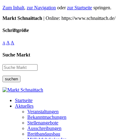
Zum Inhalt
,
zur Navigation
oder
zur Startseite
springen.
Markt Schnaittach
| Online: https://www.schnaittach.de/
Schriftgröße
A
A
A
Suche Markt
suchen
Startseite
Aktuelles
Veranstaltungen
Bekanntmachungen
Stellenangebote
Ausschreibungen
Breitbandausbau