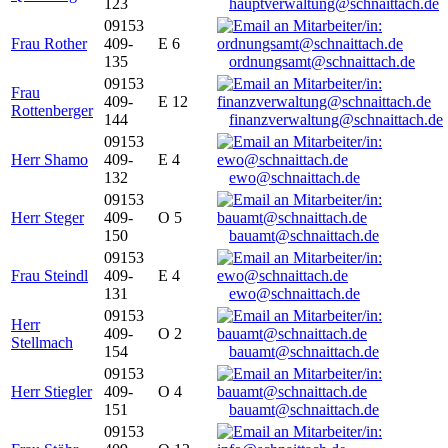
123
hauptverwaltung@schnaittach.de
09153
Frau Rother
409-
E 6
135
ordnungsamt@schnaittach.de
09153
Frau
409-
E 12
Rottenberger
144
finanzverwaltung@schnaittach.de
09153
Herr Shamo
409-
E 4
132
ewo@schnaittach.de
09153
Herr Steger
409-
O 5
150
bauamt@schnaittach.de
09153
Frau Steindl
409-
E 4
131
ewo@schnaittach.de
09153
Herr
409-
O 2
Stellmach
154
bauamt@schnaittach.de
09153
Herr Stiegler
409-
O 4
151
bauamt@schnaittach.de
09153