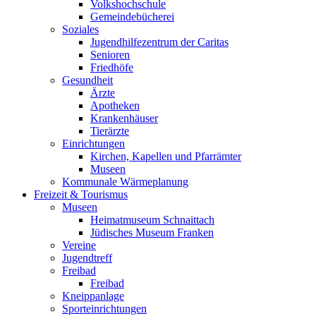
Volkshochschule
Gemeindebücherei
Soziales
Jugendhilfezentrum der Caritas
Senioren
Friedhöfe
Gesundheit
Ärzte
Apotheken
Krankenhäuser
Tierärzte
Einrichtungen
Kirchen, Kapellen und Pfarrämter
Museen
Kommunale Wärmeplanung
Freizeit & Tourismus
Museen
Heimatmuseum Schnaittach
Jüdisches Museum Franken
Vereine
Jugendtreff
Freibad
Freibad
Kneippanlage
Sporteinrichtungen