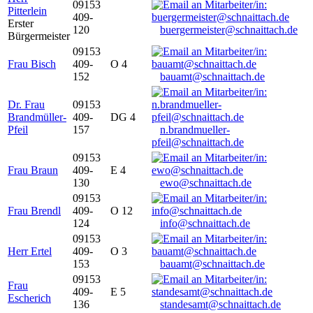
09153
Pitterlein
409-
Erster
120
buergermeister@schnaittach.de
Bürgermeister
09153
Frau Bisch
409-
O 4
152
bauamt@schnaittach.de
Dr. Frau
09153
Brandmüller-
409-
DG 4
Pfeil
157
n.brandmueller-
pfeil@schnaittach.de
09153
Frau Braun
409-
E 4
130
ewo@schnaittach.de
09153
Frau Brendl
409-
O 12
124
info@schnaittach.de
09153
Herr Ertel
409-
O 3
153
bauamt@schnaittach.de
09153
Frau
409-
E 5
Escherich
136
standesamt@schnaittach.de