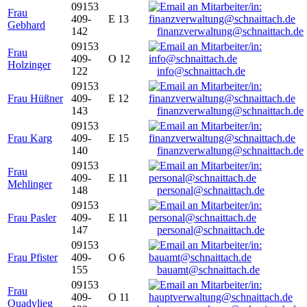
09153
Frau
409-
E 13
Gebhard
142
finanzverwaltung@schnaittach.de
09153
Frau
409-
O 12
Holzinger
122
info@schnaittach.de
09153
Frau Hüßner
409-
E 12
143
finanzverwaltung@schnaittach.de
09153
Frau Karg
409-
E 15
140
finanzverwaltung@schnaittach.de
09153
Frau
409-
E 11
Mehlinger
148
personal@schnaittach.de
09153
Frau Pasler
409-
E 11
147
personal@schnaittach.de
09153
Frau Pfister
409-
O 6
155
bauamt@schnaittach.de
09153
Frau
409-
O 11
Quadvlieg