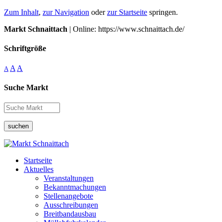
Zum Inhalt
,
zur Navigation
oder
zur Startseite
springen.
Markt Schnaittach
| Online: https://www.schnaittach.de/
Schriftgröße
A
A
A
Suche Markt
suchen
Startseite
Aktuelles
Veranstaltungen
Bekanntmachungen
Stellenangebote
Ausschreibungen
Breitbandausbau