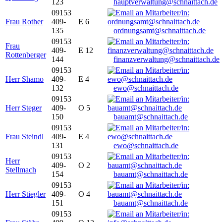
123
hauptverwaltung@schnaittach.de
09153
Frau Rother
409-
E 6
135
ordnungsamt@schnaittach.de
09153
Frau
409-
E 12
Rottenberger
144
finanzverwaltung@schnaittach.de
09153
Herr Shamo
409-
E 4
132
ewo@schnaittach.de
09153
Herr Steger
409-
O 5
150
bauamt@schnaittach.de
09153
Frau Steindl
409-
E 4
131
ewo@schnaittach.de
09153
Herr
409-
O 2
Stellmach
154
bauamt@schnaittach.de
09153
Herr Stiegler
409-
O 4
151
bauamt@schnaittach.de
09153