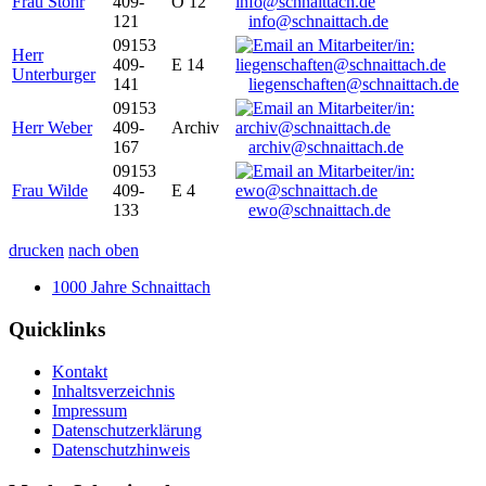
Frau Stöhr
409-
O 12
121
info@schnaittach.de
09153
Herr
409-
E 14
Unterburger
141
liegenschaften@schnaittach.de
09153
Herr Weber
409-
Archiv
167
archiv@schnaittach.de
09153
Frau Wilde
409-
E 4
133
ewo@schnaittach.de
drucken
nach oben
1000 Jahre Schnaittach
Quicklinks
Kontakt
Inhaltsverzeichnis
Impressum
Datenschutzerklärung
Datenschutzhinweis