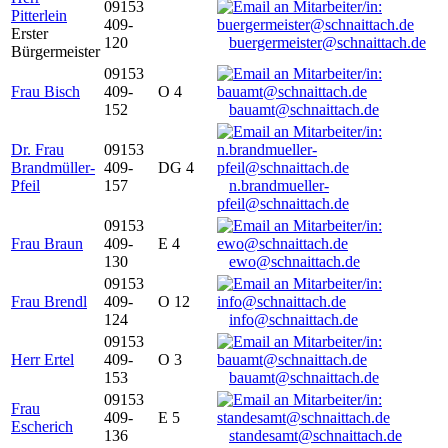
09153
Pitterlein
409-
Erster
120
buergermeister@schnaittach.de
Bürgermeister
09153
Frau Bisch
409-
O 4
152
bauamt@schnaittach.de
Dr. Frau
09153
Brandmüller-
409-
DG 4
Pfeil
157
n.brandmueller-
pfeil@schnaittach.de
09153
Frau Braun
409-
E 4
130
ewo@schnaittach.de
09153
Frau Brendl
409-
O 12
124
info@schnaittach.de
09153
Herr Ertel
409-
O 3
153
bauamt@schnaittach.de
09153
Frau
409-
E 5
Escherich
136
standesamt@schnaittach.de