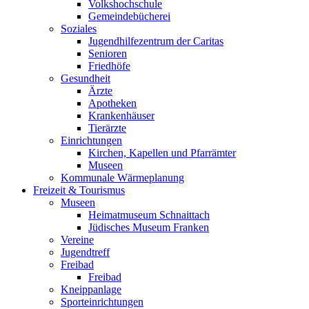
Volkshochschule
Gemeindebücherei
Soziales
Jugendhilfezentrum der Caritas
Senioren
Friedhöfe
Gesundheit
Ärzte
Apotheken
Krankenhäuser
Tierärzte
Einrichtungen
Kirchen, Kapellen und Pfarrämter
Museen
Kommunale Wärmeplanung
Freizeit & Tourismus
Museen
Heimatmuseum Schnaittach
Jüdisches Museum Franken
Vereine
Jugendtreff
Freibad
Freibad
Kneippanlage
Sporteinrichtungen