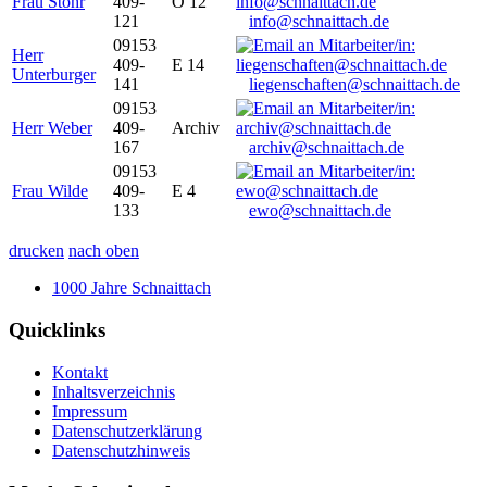
Frau Stöhr
409-
O 12
121
info@schnaittach.de
09153
Herr
409-
E 14
Unterburger
141
liegenschaften@schnaittach.de
09153
Herr Weber
409-
Archiv
167
archiv@schnaittach.de
09153
Frau Wilde
409-
E 4
133
ewo@schnaittach.de
drucken
nach oben
1000 Jahre Schnaittach
Quicklinks
Kontakt
Inhaltsverzeichnis
Impressum
Datenschutzerklärung
Datenschutzhinweis