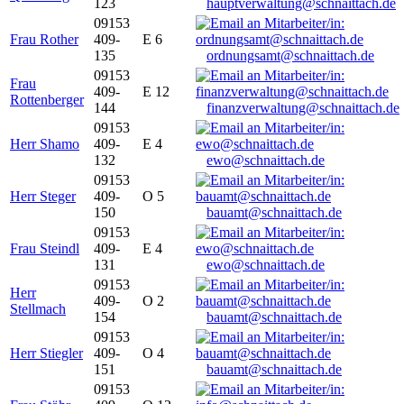
123
hauptverwaltung@schnaittach.de
09153
Frau Rother
409-
E 6
135
ordnungsamt@schnaittach.de
09153
Frau
409-
E 12
Rottenberger
144
finanzverwaltung@schnaittach.de
09153
Herr Shamo
409-
E 4
132
ewo@schnaittach.de
09153
Herr Steger
409-
O 5
150
bauamt@schnaittach.de
09153
Frau Steindl
409-
E 4
131
ewo@schnaittach.de
09153
Herr
409-
O 2
Stellmach
154
bauamt@schnaittach.de
09153
Herr Stiegler
409-
O 4
151
bauamt@schnaittach.de
09153