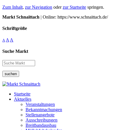
Zum Inhalt
,
zur Navigation
oder
zur Startseite
springen.
Markt Schnaittach
| Online: https://www.schnaittach.de/
Schriftgröße
A
A
A
Suche Markt
suchen
Startseite
Aktuelles
Veranstaltungen
Bekanntmachungen
Stellenangebote
Ausschreibungen
Breitbandausbau