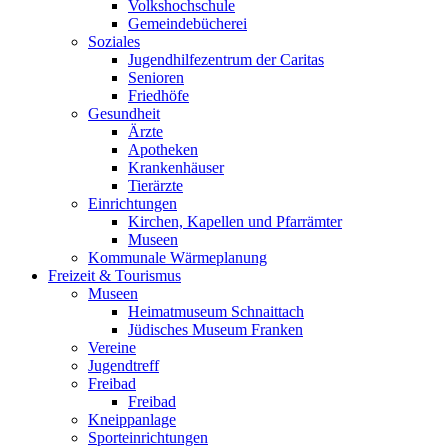
Volkshochschule
Gemeindebücherei
Soziales
Jugendhilfezentrum der Caritas
Senioren
Friedhöfe
Gesundheit
Ärzte
Apotheken
Krankenhäuser
Tierärzte
Einrichtungen
Kirchen, Kapellen und Pfarrämter
Museen
Kommunale Wärmeplanung
Freizeit & Tourismus
Museen
Heimatmuseum Schnaittach
Jüdisches Museum Franken
Vereine
Jugendtreff
Freibad
Freibad
Kneippanlage
Sporteinrichtungen