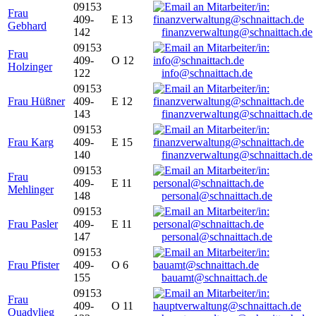
09153
Frau
409-
E 13
Gebhard
142
finanzverwaltung@schnaittach.de
09153
Frau
409-
O 12
Holzinger
122
info@schnaittach.de
09153
Frau Hüßner
409-
E 12
143
finanzverwaltung@schnaittach.de
09153
Frau Karg
409-
E 15
140
finanzverwaltung@schnaittach.de
09153
Frau
409-
E 11
Mehlinger
148
personal@schnaittach.de
09153
Frau Pasler
409-
E 11
147
personal@schnaittach.de
09153
Frau Pfister
409-
O 6
155
bauamt@schnaittach.de
09153
Frau
409-
O 11
Quadvlieg