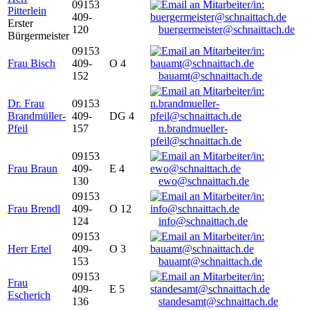
09153
Pitterlein
409-
Erster
120
buergermeister@schnaittach.de
Bürgermeister
09153
Frau Bisch
409-
O 4
152
bauamt@schnaittach.de
Dr. Frau
09153
Brandmüller-
409-
DG 4
Pfeil
157
n.brandmueller-
pfeil@schnaittach.de
09153
Frau Braun
409-
E 4
130
ewo@schnaittach.de
09153
Frau Brendl
409-
O 12
124
info@schnaittach.de
09153
Herr Ertel
409-
O 3
153
bauamt@schnaittach.de
09153
Frau
409-
E 5
Escherich
136
standesamt@schnaittach.de