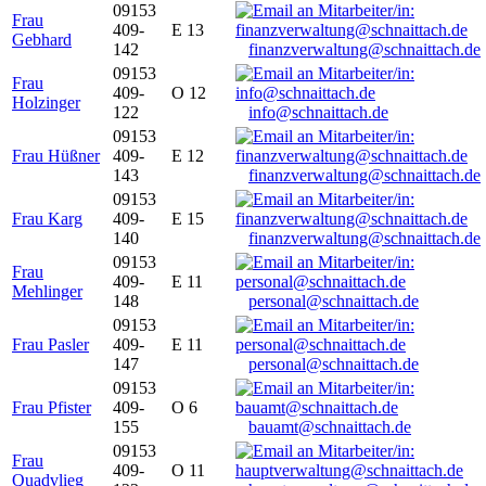
09153
Frau
409-
E 13
Gebhard
142
finanzverwaltung@schnaittach.de
09153
Frau
409-
O 12
Holzinger
122
info@schnaittach.de
09153
Frau Hüßner
409-
E 12
143
finanzverwaltung@schnaittach.de
09153
Frau Karg
409-
E 15
140
finanzverwaltung@schnaittach.de
09153
Frau
409-
E 11
Mehlinger
148
personal@schnaittach.de
09153
Frau Pasler
409-
E 11
147
personal@schnaittach.de
09153
Frau Pfister
409-
O 6
155
bauamt@schnaittach.de
09153
Frau
409-
O 11
Quadvlieg