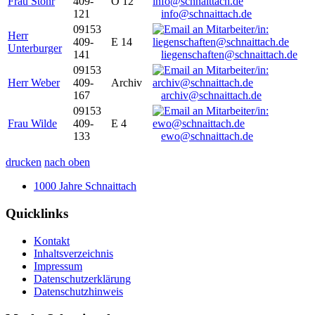
Frau Stöhr
409-
O 12
121
info@schnaittach.de
09153
Herr
409-
E 14
Unterburger
141
liegenschaften@schnaittach.de
09153
Herr Weber
409-
Archiv
167
archiv@schnaittach.de
09153
Frau Wilde
409-
E 4
133
ewo@schnaittach.de
drucken
nach oben
1000 Jahre Schnaittach
Quicklinks
Kontakt
Inhaltsverzeichnis
Impressum
Datenschutzerklärung
Datenschutzhinweis