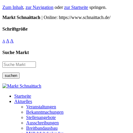
Zum Inhalt
,
zur Navigation
oder
zur Startseite
springen.
Markt Schnaittach
| Online: https://www.schnaittach.de/
Schriftgröße
A
A
A
Suche Markt
suchen
Startseite
Aktuelles
Veranstaltungen
Bekanntmachungen
Stellenangebote
Ausschreibungen
Breitbandausbau