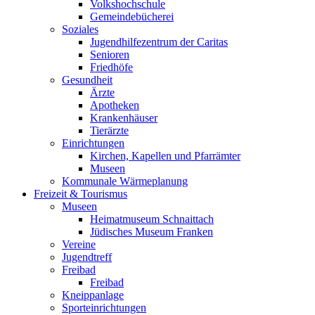
Volkshochschule
Gemeindebücherei
Soziales
Jugendhilfezentrum der Caritas
Senioren
Friedhöfe
Gesundheit
Ärzte
Apotheken
Krankenhäuser
Tierärzte
Einrichtungen
Kirchen, Kapellen und Pfarrämter
Museen
Kommunale Wärmeplanung
Freizeit & Tourismus
Museen
Heimatmuseum Schnaittach
Jüdisches Museum Franken
Vereine
Jugendtreff
Freibad
Freibad
Kneippanlage
Sporteinrichtungen