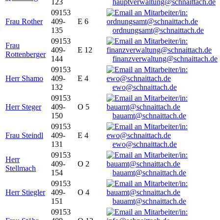
123
hauptverwaltung@schnaittach.de
09153
Frau Rother
409-
E 6
135
ordnungsamt@schnaittach.de
09153
Frau
409-
E 12
Rottenberger
144
finanzverwaltung@schnaittach.de
09153
Herr Shamo
409-
E 4
132
ewo@schnaittach.de
09153
Herr Steger
409-
O 5
150
bauamt@schnaittach.de
09153
Frau Steindl
409-
E 4
131
ewo@schnaittach.de
09153
Herr
409-
O 2
Stellmach
154
bauamt@schnaittach.de
09153
Herr Stiegler
409-
O 4
151
bauamt@schnaittach.de
09153