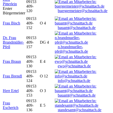
09153
Pitterlein
409-
Erster
120
buergermeister@schnaittach.de
Bürgermeister
09153
Frau Bisch
409-
O 4
152
bauamt@schnaittach.de
Dr. Frau
09153
Brandmüller-
409-
DG 4
Pfeil
157
n.brandmueller-
pfeil@schnaittach.de
09153
Frau Braun
409-
E 4
130
ewo@schnaittach.de
09153
Frau Brendl
409-
O 12
124
info@schnaittach.de
09153
Herr Ertel
409-
O 3
153
bauamt@schnaittach.de
09153
Frau
409-
E 5
Escherich
136
standesamt@schnaittach.de