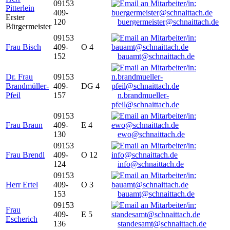
09153
Pitterlein
409-
Erster
120
buergermeister@schnaittach.de
Bürgermeister
09153
Frau Bisch
409-
O 4
152
bauamt@schnaittach.de
Dr. Frau
09153
Brandmüller-
409-
DG 4
Pfeil
157
n.brandmueller-
pfeil@schnaittach.de
09153
Frau Braun
409-
E 4
130
ewo@schnaittach.de
09153
Frau Brendl
409-
O 12
124
info@schnaittach.de
09153
Herr Ertel
409-
O 3
153
bauamt@schnaittach.de
09153
Frau
409-
E 5
Escherich
136
standesamt@schnaittach.de