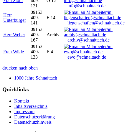
Frau Stöhr
409-
O 12
121
info@schnaittach.de
09153
Herr
409-
E 14
Unterburger
141
liegenschaften@schnaittach.de
09153
Herr Weber
409-
Archiv
167
archiv@schnaittach.de
09153
Frau Wilde
409-
E 4
133
ewo@schnaittach.de
drucken
nach oben
1000 Jahre Schnaittach
Quicklinks
Kontakt
Inhaltsverzeichnis
Impressum
Datenschutzerklärung
Datenschutzhinweis