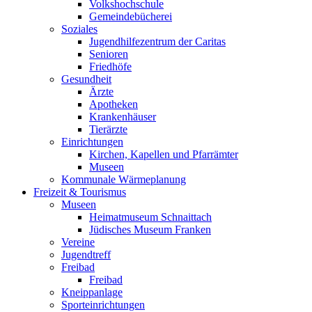
Volkshochschule
Gemeindebücherei
Soziales
Jugendhilfezentrum der Caritas
Senioren
Friedhöfe
Gesundheit
Ärzte
Apotheken
Krankenhäuser
Tierärzte
Einrichtungen
Kirchen, Kapellen und Pfarrämter
Museen
Kommunale Wärmeplanung
Freizeit & Tourismus
Museen
Heimatmuseum Schnaittach
Jüdisches Museum Franken
Vereine
Jugendtreff
Freibad
Freibad
Kneippanlage
Sporteinrichtungen