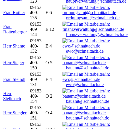
123
hauptverwaltung@schnaittach.de
09153
Frau Rother
409-
E 6
135
ordnungsamt@schnaittach.de
09153
Frau
409-
E 12
Rottenberger
144
finanzverwaltung@schnaittach.de
09153
Herr Shamo
409-
E 4
132
ewo@schnaittach.de
09153
Herr Steger
409-
O 5
150
bauamt@schnaittach.de
09153
Frau Steindl
409-
E 4
131
ewo@schnaittach.de
09153
Herr
409-
O 2
Stellmach
154
bauamt@schnaittach.de
09153
Herr Stiegler
409-
O 4
151
bauamt@schnaittach.de
09153