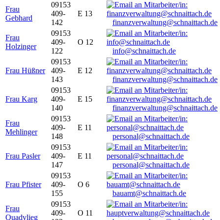
09153
Frau
409-
E 13
Gebhard
142
finanzverwaltung@schnaittach.de
09153
Frau
409-
O 12
Holzinger
122
info@schnaittach.de
09153
Frau Hüßner
409-
E 12
143
finanzverwaltung@schnaittach.de
09153
Frau Karg
409-
E 15
140
finanzverwaltung@schnaittach.de
09153
Frau
409-
E 11
Mehlinger
148
personal@schnaittach.de
09153
Frau Pasler
409-
E 11
147
personal@schnaittach.de
09153
Frau Pfister
409-
O 6
155
bauamt@schnaittach.de
09153
Frau
409-
O 11
Quadvlieg