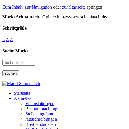
Zum Inhalt
,
zur Navigation
oder
zur Startseite
springen.
Markt Schnaittach
| Online: https://www.schnaittach.de/
Schriftgröße
A
A
A
Suche Markt
suchen
Startseite
Aktuelles
Veranstaltungen
Bekanntmachungen
Stellenangebote
Ausschreibungen
Breitbandausbau