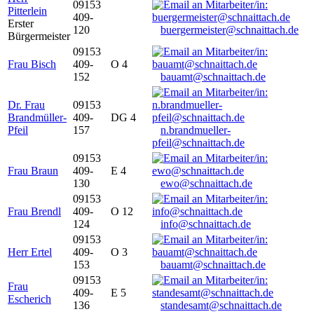
09153
Pitterlein
409-
Erster
120
buergermeister@schnaittach.de
Bürgermeister
09153
Frau Bisch
409-
O 4
152
bauamt@schnaittach.de
Dr. Frau
09153
Brandmüller-
409-
DG 4
Pfeil
157
n.brandmueller-
pfeil@schnaittach.de
09153
Frau Braun
409-
E 4
130
ewo@schnaittach.de
09153
Frau Brendl
409-
O 12
124
info@schnaittach.de
09153
Herr Ertel
409-
O 3
153
bauamt@schnaittach.de
09153
Frau
409-
E 5
Escherich
136
standesamt@schnaittach.de