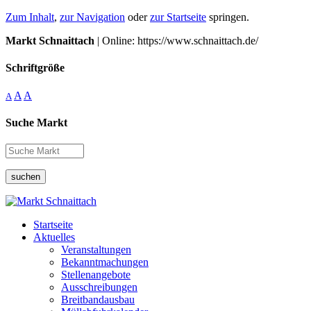
Zum Inhalt
,
zur Navigation
oder
zur Startseite
springen.
Markt Schnaittach
| Online: https://www.schnaittach.de/
Schriftgröße
A
A
A
Suche Markt
suchen
Startseite
Aktuelles
Veranstaltungen
Bekanntmachungen
Stellenangebote
Ausschreibungen
Breitbandausbau