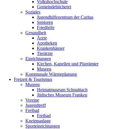
Volkshochschule
Gemeindebücherei
Soziales
Jugendhilfezentrum der Caritas
Senioren
Friedhöfe
Gesundheit
Ärzte
Apotheken
Krankenhäuser
Tierärzte
Einrichtungen
Kirchen, Kapellen und Pfarrämter
Museen
Kommunale Wärmeplanung
Freizeit & Tourismus
Museen
Heimatmuseum Schnaittach
Jüdisches Museum Franken
Vereine
Jugendtreff
Freibad
Freibad
Kneippanlage
Sporteinrichtungen