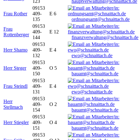
123
hauptverwaltung@schnaittach.de
09153
Frau Rother
409-
E 6
135
ordnungsamt@schnaittach.de
09153
Frau
409-
E 12
Rottenberger
144
finanzverwaltung@schnaittach.de
09153
Herr Shamo
409-
E 4
132
ewo@schnaittach.de
09153
Herr Steger
409-
O 5
150
bauamt@schnaittach.de
09153
Frau Steindl
409-
E 4
131
ewo@schnaittach.de
09153
Herr
409-
O 2
Stellmach
154
bauamt@schnaittach.de
09153
Herr Stiegler
409-
O 4
151
bauamt@schnaittach.de
09153