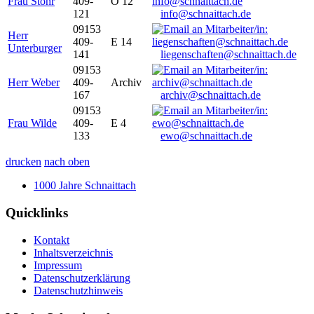
Frau Stöhr
409-
O 12
121
info@schnaittach.de
09153
Herr
409-
E 14
Unterburger
141
liegenschaften@schnaittach.de
09153
Herr Weber
409-
Archiv
167
archiv@schnaittach.de
09153
Frau Wilde
409-
E 4
133
ewo@schnaittach.de
drucken
nach oben
1000 Jahre Schnaittach
Quicklinks
Kontakt
Inhaltsverzeichnis
Impressum
Datenschutzerklärung
Datenschutzhinweis