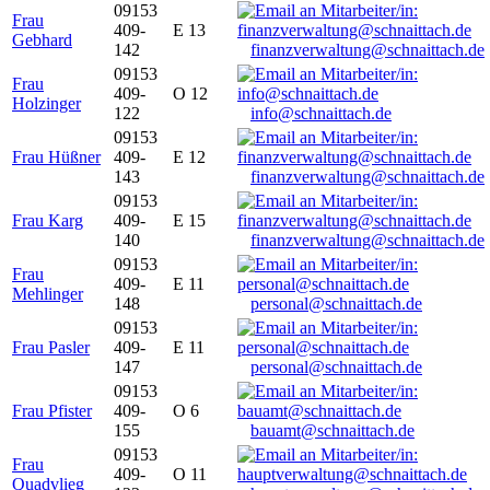
09153
Frau
409-
E 13
Gebhard
142
finanzverwaltung@schnaittach.de
09153
Frau
409-
O 12
Holzinger
122
info@schnaittach.de
09153
Frau Hüßner
409-
E 12
143
finanzverwaltung@schnaittach.de
09153
Frau Karg
409-
E 15
140
finanzverwaltung@schnaittach.de
09153
Frau
409-
E 11
Mehlinger
148
personal@schnaittach.de
09153
Frau Pasler
409-
E 11
147
personal@schnaittach.de
09153
Frau Pfister
409-
O 6
155
bauamt@schnaittach.de
09153
Frau
409-
O 11
Quadvlieg