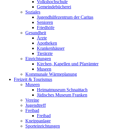
Volkshochschule
Gemeindebücherei
Soziales
Jugendhilfezentrum der Caritas
Senioren
Friedhöfe
Gesundheit
Ärzte
Apotheken
Krankenhäuser
Tierärzte
Einrichtungen
Kirchen, Kapellen und Pfarrämter
Museen
Kommunale Wärmeplanung
Freizeit & Tourismus
Museen
Heimatmuseum Schnaittach
Jüdisches Museum Franken
Vereine
Jugendtreff
Freibad
Freibad
Kneippanlage
Sporteinrichtungen