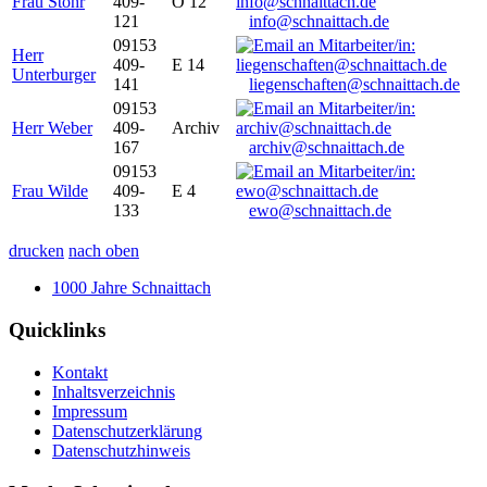
Frau Stöhr
409-
O 12
121
info@schnaittach.de
09153
Herr
409-
E 14
Unterburger
141
liegenschaften@schnaittach.de
09153
Herr Weber
409-
Archiv
167
archiv@schnaittach.de
09153
Frau Wilde
409-
E 4
133
ewo@schnaittach.de
drucken
nach oben
1000 Jahre Schnaittach
Quicklinks
Kontakt
Inhaltsverzeichnis
Impressum
Datenschutzerklärung
Datenschutzhinweis