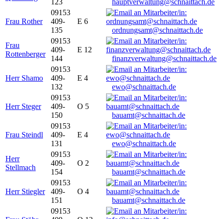
123
hauptverwaltung@schnaittach.de
09153
Frau Rother
409-
E 6
135
ordnungsamt@schnaittach.de
09153
Frau
409-
E 12
Rottenberger
144
finanzverwaltung@schnaittach.de
09153
Herr Shamo
409-
E 4
132
ewo@schnaittach.de
09153
Herr Steger
409-
O 5
150
bauamt@schnaittach.de
09153
Frau Steindl
409-
E 4
131
ewo@schnaittach.de
09153
Herr
409-
O 2
Stellmach
154
bauamt@schnaittach.de
09153
Herr Stiegler
409-
O 4
151
bauamt@schnaittach.de
09153