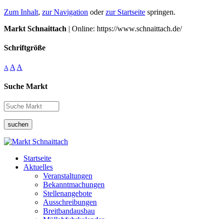
Zum Inhalt
,
zur Navigation
oder
zur Startseite
springen.
Markt Schnaittach
| Online: https://www.schnaittach.de/
Schriftgröße
A
A
A
Suche Markt
suchen
Startseite
Aktuelles
Veranstaltungen
Bekanntmachungen
Stellenangebote
Ausschreibungen
Breitbandausbau