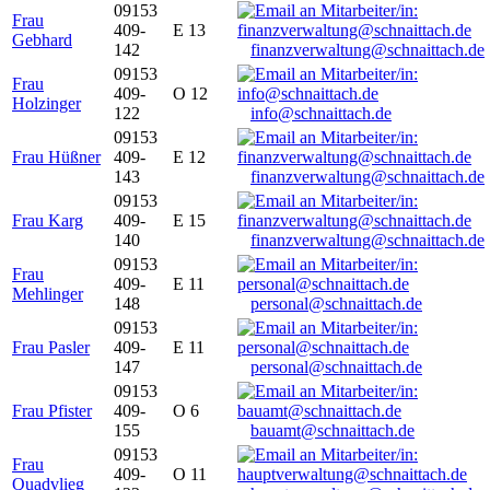
09153
Frau
409-
E 13
Gebhard
142
finanzverwaltung@schnaittach.de
09153
Frau
409-
O 12
Holzinger
122
info@schnaittach.de
09153
Frau Hüßner
409-
E 12
143
finanzverwaltung@schnaittach.de
09153
Frau Karg
409-
E 15
140
finanzverwaltung@schnaittach.de
09153
Frau
409-
E 11
Mehlinger
148
personal@schnaittach.de
09153
Frau Pasler
409-
E 11
147
personal@schnaittach.de
09153
Frau Pfister
409-
O 6
155
bauamt@schnaittach.de
09153
Frau
409-
O 11
Quadvlieg