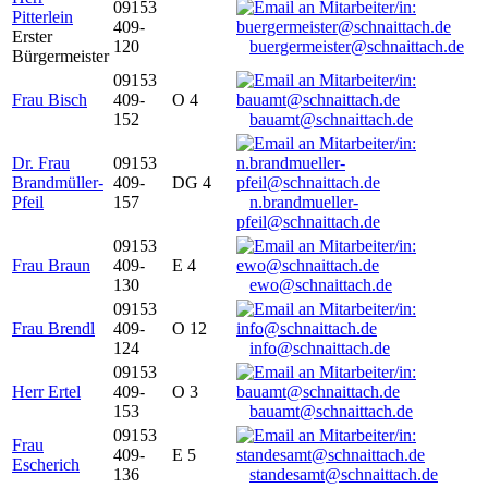
09153
Pitterlein
409-
Erster
120
buergermeister@schnaittach.de
Bürgermeister
09153
Frau Bisch
409-
O 4
152
bauamt@schnaittach.de
Dr. Frau
09153
Brandmüller-
409-
DG 4
Pfeil
157
n.brandmueller-
pfeil@schnaittach.de
09153
Frau Braun
409-
E 4
130
ewo@schnaittach.de
09153
Frau Brendl
409-
O 12
124
info@schnaittach.de
09153
Herr Ertel
409-
O 3
153
bauamt@schnaittach.de
09153
Frau
409-
E 5
Escherich
136
standesamt@schnaittach.de