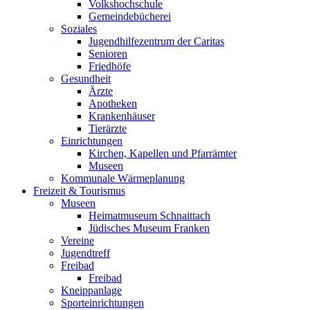
Volkshochschule
Gemeindebücherei
Soziales
Jugendhilfezentrum der Caritas
Senioren
Friedhöfe
Gesundheit
Ärzte
Apotheken
Krankenhäuser
Tierärzte
Einrichtungen
Kirchen, Kapellen und Pfarrämter
Museen
Kommunale Wärmeplanung
Freizeit & Tourismus
Museen
Heimatmuseum Schnaittach
Jüdisches Museum Franken
Vereine
Jugendtreff
Freibad
Freibad
Kneippanlage
Sporteinrichtungen