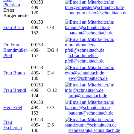
09153
Pitterlein
409-
Erster
120
buergermeister@schnaittach.de
Bürgermeister
09153
Frau Bisch
409-
O 4
152
bauamt@schnaittach.de
Dr. Frau
09153
Brandmüller-
409-
DG 4
Pfeil
157
n.brandmueller-
pfeil@schnaittach.de
09153
Frau Braun
409-
E 4
130
ewo@schnaittach.de
09153
Frau Brendl
409-
O 12
124
info@schnaittach.de
09153
Herr Ertel
409-
O 3
153
bauamt@schnaittach.de
09153
Frau
409-
E 5
Escherich
136
standesamt@schnaittach.de