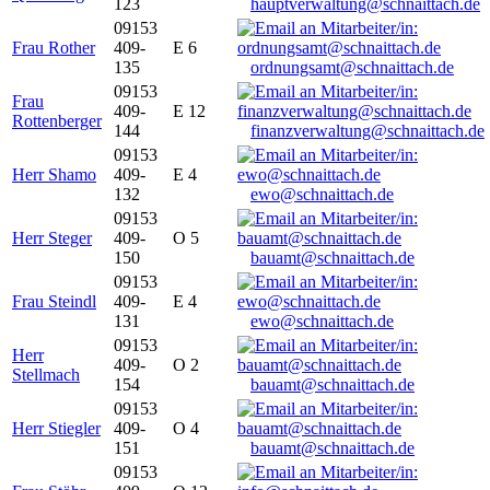
123
hauptverwaltung@schnaittach.de
09153
Frau Rother
409-
E 6
135
ordnungsamt@schnaittach.de
09153
Frau
409-
E 12
Rottenberger
144
finanzverwaltung@schnaittach.de
09153
Herr Shamo
409-
E 4
132
ewo@schnaittach.de
09153
Herr Steger
409-
O 5
150
bauamt@schnaittach.de
09153
Frau Steindl
409-
E 4
131
ewo@schnaittach.de
09153
Herr
409-
O 2
Stellmach
154
bauamt@schnaittach.de
09153
Herr Stiegler
409-
O 4
151
bauamt@schnaittach.de
09153