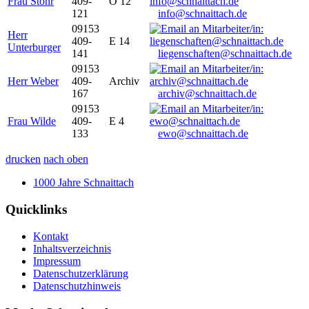
Frau Stöhr
409-
O 12
121
info@schnaittach.de
09153
Herr
409-
E 14
Unterburger
141
liegenschaften@schnaittach.de
09153
Herr Weber
409-
Archiv
167
archiv@schnaittach.de
09153
Frau Wilde
409-
E 4
133
ewo@schnaittach.de
drucken
nach oben
1000 Jahre Schnaittach
Quicklinks
Kontakt
Inhaltsverzeichnis
Impressum
Datenschutzerklärung
Datenschutzhinweis