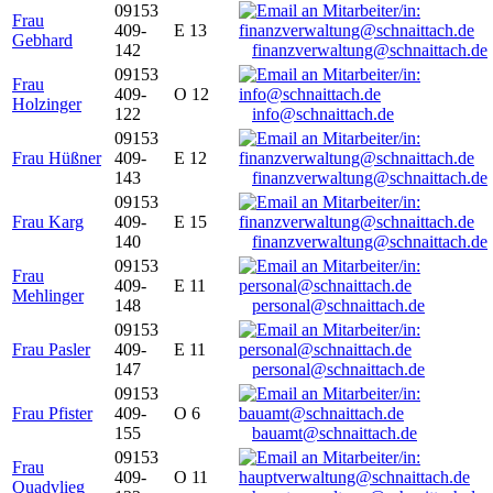
09153
Frau
409-
E 13
Gebhard
142
finanzverwaltung@schnaittach.de
09153
Frau
409-
O 12
Holzinger
122
info@schnaittach.de
09153
Frau Hüßner
409-
E 12
143
finanzverwaltung@schnaittach.de
09153
Frau Karg
409-
E 15
140
finanzverwaltung@schnaittach.de
09153
Frau
409-
E 11
Mehlinger
148
personal@schnaittach.de
09153
Frau Pasler
409-
E 11
147
personal@schnaittach.de
09153
Frau Pfister
409-
O 6
155
bauamt@schnaittach.de
09153
Frau
409-
O 11
Quadvlieg