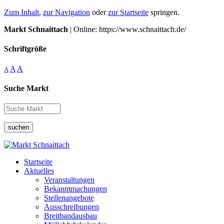
Zum Inhalt
,
zur Navigation
oder
zur Startseite
springen.
Markt Schnaittach
| Online: https://www.schnaittach.de/
Schriftgröße
A
A
A
Suche Markt
suchen
Startseite
Aktuelles
Veranstaltungen
Bekanntmachungen
Stellenangebote
Ausschreibungen
Breitbandausbau