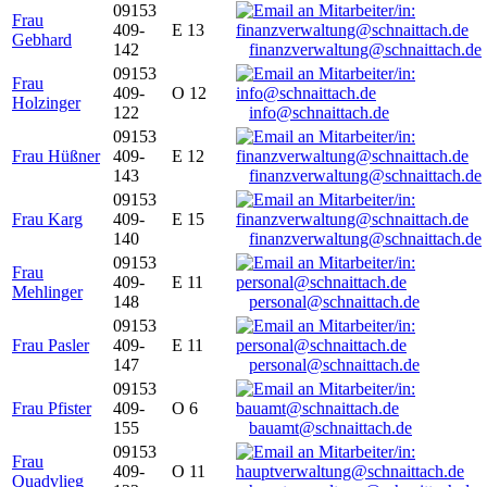
09153
Frau
409-
E 13
Gebhard
142
finanzverwaltung@schnaittach.de
09153
Frau
409-
O 12
Holzinger
122
info@schnaittach.de
09153
Frau Hüßner
409-
E 12
143
finanzverwaltung@schnaittach.de
09153
Frau Karg
409-
E 15
140
finanzverwaltung@schnaittach.de
09153
Frau
409-
E 11
Mehlinger
148
personal@schnaittach.de
09153
Frau Pasler
409-
E 11
147
personal@schnaittach.de
09153
Frau Pfister
409-
O 6
155
bauamt@schnaittach.de
09153
Frau
409-
O 11
Quadvlieg