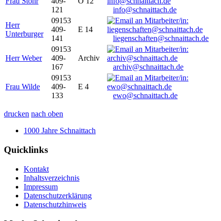
Frau Stöhr
409-
O 12
121
info@schnaittach.de
09153
Herr
409-
E 14
Unterburger
141
liegenschaften@schnaittach.de
09153
Herr Weber
409-
Archiv
167
archiv@schnaittach.de
09153
Frau Wilde
409-
E 4
133
ewo@schnaittach.de
drucken
nach oben
1000 Jahre Schnaittach
Quicklinks
Kontakt
Inhaltsverzeichnis
Impressum
Datenschutzerklärung
Datenschutzhinweis