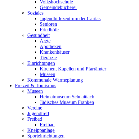
Volkshochschule
Gemeindebücherei
Soziales
Jugendhilfezentrum der Caritas
Senioren
Friedhöfe
Gesundheit
Ärzte
Apotheken
Krankenhäuser
Tierärzte
Einrichtungen
Kirchen, Kapellen und Pfarrämter
Museen
Kommunale Wärmeplanung
Freizeit & Tourismus
Museen
Heimatmuseum Schnaittach
Jüdisches Museum Franken
Vereine
Jugendtreff
Freibad
Freibad
Kneippanlage
Sporteinrichtungen