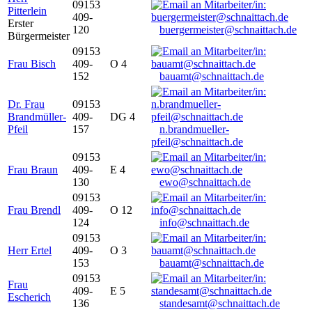
09153
Pitterlein
409-
Erster
120
buergermeister@schnaittach.de
Bürgermeister
09153
Frau Bisch
409-
O 4
152
bauamt@schnaittach.de
Dr. Frau
09153
Brandmüller-
409-
DG 4
Pfeil
157
n.brandmueller-
pfeil@schnaittach.de
09153
Frau Braun
409-
E 4
130
ewo@schnaittach.de
09153
Frau Brendl
409-
O 12
124
info@schnaittach.de
09153
Herr Ertel
409-
O 3
153
bauamt@schnaittach.de
09153
Frau
409-
E 5
Escherich
136
standesamt@schnaittach.de