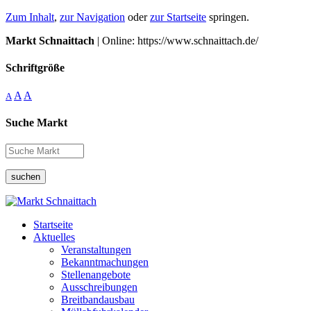
Zum Inhalt
,
zur Navigation
oder
zur Startseite
springen.
Markt Schnaittach
| Online: https://www.schnaittach.de/
Schriftgröße
A
A
A
Suche Markt
suchen
Startseite
Aktuelles
Veranstaltungen
Bekanntmachungen
Stellenangebote
Ausschreibungen
Breitbandausbau