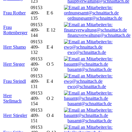
123
hauptverwaltung@schnaittach.de
09153
Frau Rother
409-
E 6
135
ordnungsamt@schnaittach.de
09153
Frau
409-
E 12
Rottenberger
144
finanzverwaltung@schnaittach.de
09153
Herr Shamo
409-
E 4
132
ewo@schnaittach.de
09153
Herr Steger
409-
O 5
150
bauamt@schnaittach.de
09153
Frau Steindl
409-
E 4
131
ewo@schnaittach.de
09153
Herr
409-
O 2
Stellmach
154
bauamt@schnaittach.de
09153
Herr Stiegler
409-
O 4
151
bauamt@schnaittach.de
09153