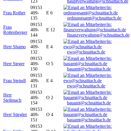
123
hauptverwaltung@schnaittach.de
09153
Frau Rother
409-
E 6
135
ordnungsamt@schnaittach.de
09153
Frau
409-
E 12
Rottenberger
144
finanzverwaltung@schnaittach.de
09153
Herr Shamo
409-
E 4
132
ewo@schnaittach.de
09153
Herr Steger
409-
O 5
150
bauamt@schnaittach.de
09153
Frau Steindl
409-
E 4
131
ewo@schnaittach.de
09153
Herr
409-
O 2
Stellmach
154
bauamt@schnaittach.de
09153
Herr Stiegler
409-
O 4
151
bauamt@schnaittach.de
09153