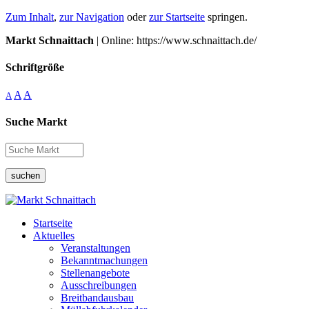
Zum Inhalt
,
zur Navigation
oder
zur Startseite
springen.
Markt Schnaittach
| Online: https://www.schnaittach.de/
Schriftgröße
A
A
A
Suche Markt
suchen
Startseite
Aktuelles
Veranstaltungen
Bekanntmachungen
Stellenangebote
Ausschreibungen
Breitbandausbau