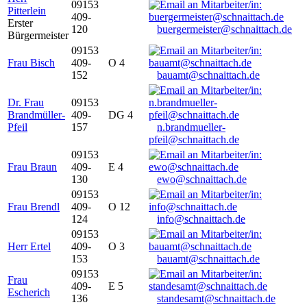
09153
Pitterlein
409-
Erster
120
buergermeister@schnaittach.de
Bürgermeister
09153
Frau Bisch
409-
O 4
152
bauamt@schnaittach.de
Dr. Frau
09153
Brandmüller-
409-
DG 4
Pfeil
157
n.brandmueller-
pfeil@schnaittach.de
09153
Frau Braun
409-
E 4
130
ewo@schnaittach.de
09153
Frau Brendl
409-
O 12
124
info@schnaittach.de
09153
Herr Ertel
409-
O 3
153
bauamt@schnaittach.de
09153
Frau
409-
E 5
Escherich
136
standesamt@schnaittach.de