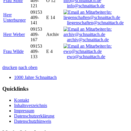
Frau Stöhr
409-
O 12
121
info@schnaittach.de
09153
Herr
409-
E 14
Unterburger
141
liegenschaften@schnaittach.de
09153
Herr Weber
409-
Archiv
167
archiv@schnaittach.de
09153
Frau Wilde
409-
E 4
133
ewo@schnaittach.de
drucken
nach oben
1000 Jahre Schnaittach
Quicklinks
Kontakt
Inhaltsverzeichnis
Impressum
Datenschutzerklärung
Datenschutzhinweis