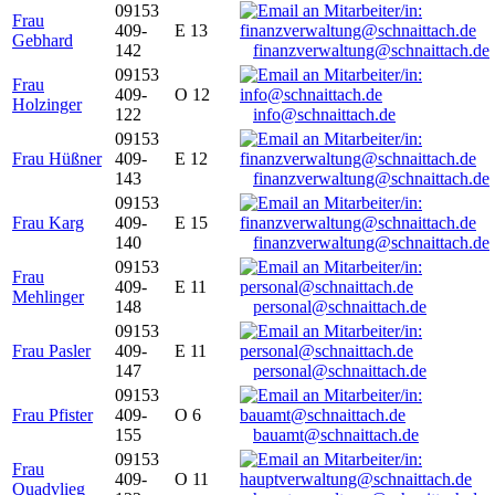
09153
Frau
409-
E 13
Gebhard
142
finanzverwaltung@schnaittach.de
09153
Frau
409-
O 12
Holzinger
122
info@schnaittach.de
09153
Frau Hüßner
409-
E 12
143
finanzverwaltung@schnaittach.de
09153
Frau Karg
409-
E 15
140
finanzverwaltung@schnaittach.de
09153
Frau
409-
E 11
Mehlinger
148
personal@schnaittach.de
09153
Frau Pasler
409-
E 11
147
personal@schnaittach.de
09153
Frau Pfister
409-
O 6
155
bauamt@schnaittach.de
09153
Frau
409-
O 11
Quadvlieg