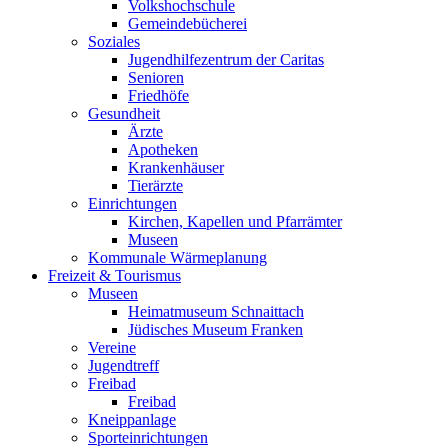
Volkshochschule
Gemeindebücherei
Soziales
Jugendhilfezentrum der Caritas
Senioren
Friedhöfe
Gesundheit
Ärzte
Apotheken
Krankenhäuser
Tierärzte
Einrichtungen
Kirchen, Kapellen und Pfarrämter
Museen
Kommunale Wärmeplanung
Freizeit & Tourismus
Museen
Heimatmuseum Schnaittach
Jüdisches Museum Franken
Vereine
Jugendtreff
Freibad
Freibad
Kneippanlage
Sporteinrichtungen