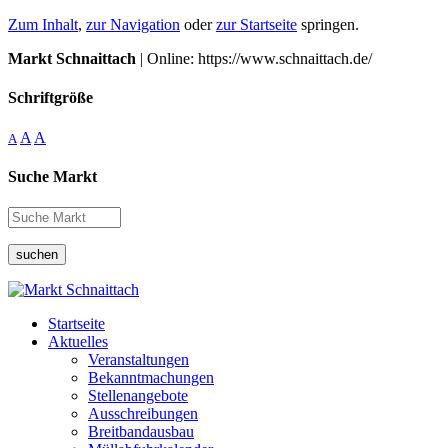
Zum Inhalt
,
zur Navigation
oder
zur Startseite
springen.
Markt Schnaittach
| Online: https://www.schnaittach.de/
Schriftgröße
A
A
A
Suche Markt
suchen
Startseite
Aktuelles
Veranstaltungen
Bekanntmachungen
Stellenangebote
Ausschreibungen
Breitbandausbau