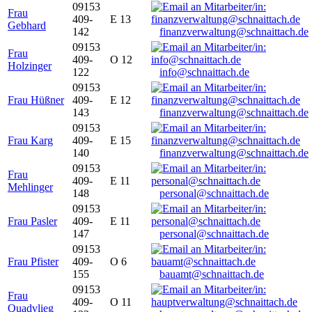
09153
Frau
409-
E 13
Gebhard
142
finanzverwaltung@schnaittach.de
09153
Frau
409-
O 12
Holzinger
122
info@schnaittach.de
09153
Frau Hüßner
409-
E 12
143
finanzverwaltung@schnaittach.de
09153
Frau Karg
409-
E 15
140
finanzverwaltung@schnaittach.de
09153
Frau
409-
E 11
Mehlinger
148
personal@schnaittach.de
09153
Frau Pasler
409-
E 11
147
personal@schnaittach.de
09153
Frau Pfister
409-
O 6
155
bauamt@schnaittach.de
09153
Frau
409-
O 11
Quadvlieg