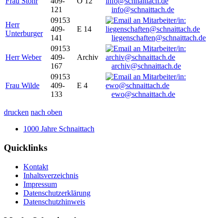
Frau Stöhr
409-
O 12
121
info@schnaittach.de
09153
Herr
409-
E 14
Unterburger
141
liegenschaften@schnaittach.de
09153
Herr Weber
409-
Archiv
167
archiv@schnaittach.de
09153
Frau Wilde
409-
E 4
133
ewo@schnaittach.de
drucken
nach oben
1000 Jahre Schnaittach
Quicklinks
Kontakt
Inhaltsverzeichnis
Impressum
Datenschutzerklärung
Datenschutzhinweis