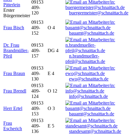
09153
Pitterlein
409-
Erster
120
buergermeister@schnaittach.de
Bürgermeister
09153
Frau Bisch
409-
O 4
152
bauamt@schnaittach.de
Dr. Frau
09153
Brandmüller-
409-
DG 4
Pfeil
157
n.brandmueller-
pfeil@schnaittach.de
09153
Frau Braun
409-
E 4
130
ewo@schnaittach.de
09153
Frau Brendl
409-
O 12
124
info@schnaittach.de
09153
Herr Ertel
409-
O 3
153
bauamt@schnaittach.de
09153
Frau
409-
E 5
Escherich
136
standesamt@schnaittach.de