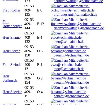
123
hauptverwaltung@schnaittach.de
09153
Frau Rother
409-
E 6
135
ordnungsamt@schnaittach.de
09153
Frau
409-
E 12
Rottenberger
144
finanzverwaltung@schnaittach.de
09153
Herr Shamo
409-
E 4
132
ewo@schnaittach.de
09153
Herr Steger
409-
O 5
150
bauamt@schnaittach.de
09153
Frau Steindl
409-
E 4
131
ewo@schnaittach.de
09153
Herr
409-
O 2
Stellmach
154
bauamt@schnaittach.de
09153
Herr Stiegler
409-
O 4
151
bauamt@schnaittach.de
09153