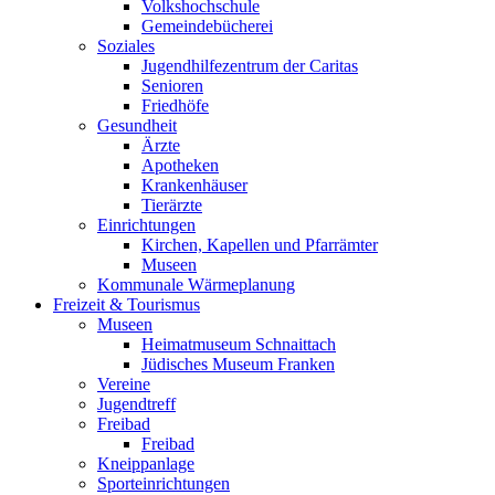
Volkshochschule
Gemeindebücherei
Soziales
Jugendhilfezentrum der Caritas
Senioren
Friedhöfe
Gesundheit
Ärzte
Apotheken
Krankenhäuser
Tierärzte
Einrichtungen
Kirchen, Kapellen und Pfarrämter
Museen
Kommunale Wärmeplanung
Freizeit & Tourismus
Museen
Heimatmuseum Schnaittach
Jüdisches Museum Franken
Vereine
Jugendtreff
Freibad
Freibad
Kneippanlage
Sporteinrichtungen