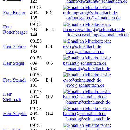
123
hauptverwaltung@schnaittach.de
09153
Frau Rother
409-
E 6
135
ordnungsamt@schnaittach.de
09153
Frau
409-
E 12
Rottenberger
144
finanzverwaltung@schnaittach.de
09153
Herr Shamo
409-
E 4
132
ewo@schnaittach.de
09153
Herr Steger
409-
O 5
150
bauamt@schnaittach.de
09153
Frau Steindl
409-
E 4
131
ewo@schnaittach.de
09153
Herr
409-
O 2
Stellmach
154
bauamt@schnaittach.de
09153
Herr Stiegler
409-
O 4
151
bauamt@schnaittach.de
09153