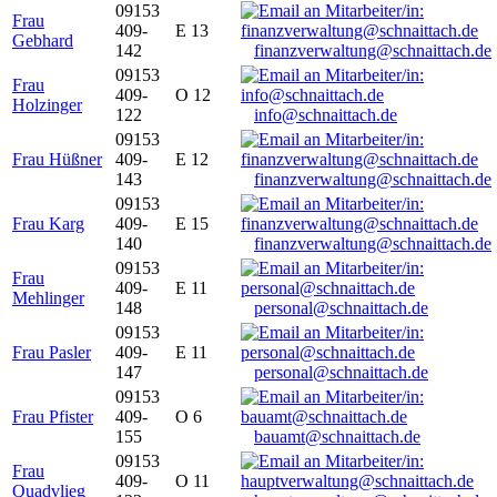
09153
Frau
409-
E 13
Gebhard
142
finanzverwaltung@schnaittach.de
09153
Frau
409-
O 12
Holzinger
122
info@schnaittach.de
09153
Frau Hüßner
409-
E 12
143
finanzverwaltung@schnaittach.de
09153
Frau Karg
409-
E 15
140
finanzverwaltung@schnaittach.de
09153
Frau
409-
E 11
Mehlinger
148
personal@schnaittach.de
09153
Frau Pasler
409-
E 11
147
personal@schnaittach.de
09153
Frau Pfister
409-
O 6
155
bauamt@schnaittach.de
09153
Frau
409-
O 11
Quadvlieg