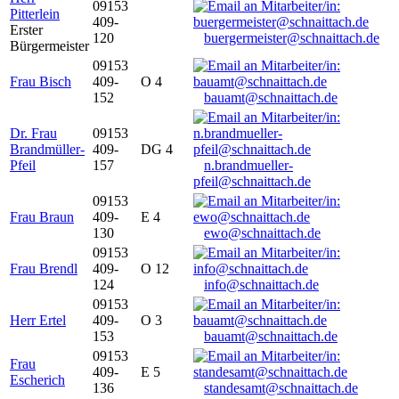
09153
Pitterlein
409-
Erster
120
buergermeister@schnaittach.de
Bürgermeister
09153
Frau Bisch
409-
O 4
152
bauamt@schnaittach.de
Dr. Frau
09153
Brandmüller-
409-
DG 4
Pfeil
157
n.brandmueller-
pfeil@schnaittach.de
09153
Frau Braun
409-
E 4
130
ewo@schnaittach.de
09153
Frau Brendl
409-
O 12
124
info@schnaittach.de
09153
Herr Ertel
409-
O 3
153
bauamt@schnaittach.de
09153
Frau
409-
E 5
Escherich
136
standesamt@schnaittach.de