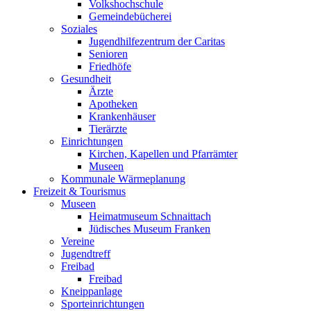
Volkshochschule
Gemeindebücherei
Soziales
Jugendhilfezentrum der Caritas
Senioren
Friedhöfe
Gesundheit
Ärzte
Apotheken
Krankenhäuser
Tierärzte
Einrichtungen
Kirchen, Kapellen und Pfarrämter
Museen
Kommunale Wärmeplanung
Freizeit & Tourismus
Museen
Heimatmuseum Schnaittach
Jüdisches Museum Franken
Vereine
Jugendtreff
Freibad
Freibad
Kneippanlage
Sporteinrichtungen