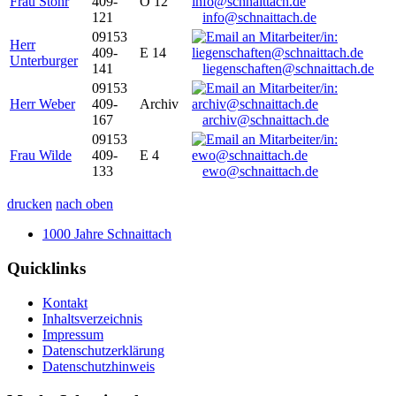
Frau Stöhr
409-
O 12
121
info@schnaittach.de
09153
Herr
409-
E 14
Unterburger
141
liegenschaften@schnaittach.de
09153
Herr Weber
409-
Archiv
167
archiv@schnaittach.de
09153
Frau Wilde
409-
E 4
133
ewo@schnaittach.de
drucken
nach oben
1000 Jahre Schnaittach
Quicklinks
Kontakt
Inhaltsverzeichnis
Impressum
Datenschutzerklärung
Datenschutzhinweis