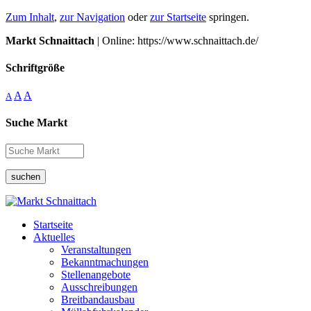
Zum Inhalt
,
zur Navigation
oder
zur Startseite
springen.
Markt Schnaittach
| Online: https://www.schnaittach.de/
Schriftgröße
A
A
A
Suche Markt
suchen
Startseite
Aktuelles
Veranstaltungen
Bekanntmachungen
Stellenangebote
Ausschreibungen
Breitbandausbau