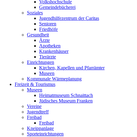
Volkshochschule
Gemeindebücherei
Soziales
Jugendhilfezentrum der Caritas
Senioren
Friedhöfe
Gesundheit
Ärzte
Apotheken
Krankenhäuser
Tierärzte
Einrichtungen
Kirchen, Kapellen und Pfarrämter
Museen
Kommunale Wärmeplanung
Freizeit & Tourismus
Museen
Heimatmuseum Schnaittach
Jüdisches Museum Franken
Vereine
Jugendtreff
Freibad
Freibad
Kneippanlage
Sporteinrichtungen