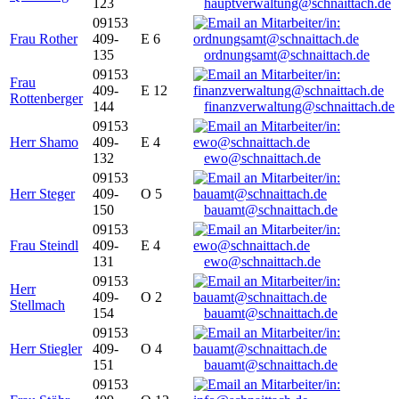
123
hauptverwaltung@schnaittach.de
09153
Frau Rother
409-
E 6
135
ordnungsamt@schnaittach.de
09153
Frau
409-
E 12
Rottenberger
144
finanzverwaltung@schnaittach.de
09153
Herr Shamo
409-
E 4
132
ewo@schnaittach.de
09153
Herr Steger
409-
O 5
150
bauamt@schnaittach.de
09153
Frau Steindl
409-
E 4
131
ewo@schnaittach.de
09153
Herr
409-
O 2
Stellmach
154
bauamt@schnaittach.de
09153
Herr Stiegler
409-
O 4
151
bauamt@schnaittach.de
09153