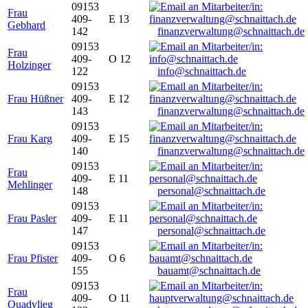
09153
Frau
409-
E 13
Gebhard
142
finanzverwaltung@schnaittach.de
09153
Frau
409-
O 12
Holzinger
122
info@schnaittach.de
09153
Frau Hüßner
409-
E 12
143
finanzverwaltung@schnaittach.de
09153
Frau Karg
409-
E 15
140
finanzverwaltung@schnaittach.de
09153
Frau
409-
E 11
Mehlinger
148
personal@schnaittach.de
09153
Frau Pasler
409-
E 11
147
personal@schnaittach.de
09153
Frau Pfister
409-
O 6
155
bauamt@schnaittach.de
09153
Frau
409-
O 11
Quadvlieg