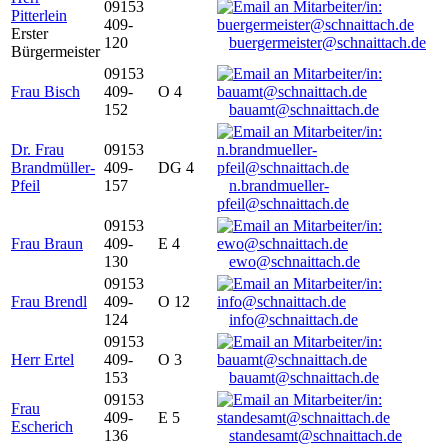
09153
Pitterlein
409-
Erster
120
buergermeister@schnaittach.de
Bürgermeister
09153
Frau Bisch
409-
O 4
152
bauamt@schnaittach.de
Dr. Frau
09153
Brandmüller-
409-
DG 4
Pfeil
157
n.brandmueller-
pfeil@schnaittach.de
09153
Frau Braun
409-
E 4
130
ewo@schnaittach.de
09153
Frau Brendl
409-
O 12
124
info@schnaittach.de
09153
Herr Ertel
409-
O 3
153
bauamt@schnaittach.de
09153
Frau
409-
E 5
Escherich
136
standesamt@schnaittach.de