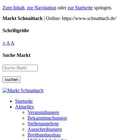
Zum Inhalt
,
zur Navigation
oder
zur Startseite
springen.
Markt Schnaittach
| Online: https://www.schnaittach.de/
Schriftgröße
A
A
A
Suche Markt
suchen
Startseite
Aktuelles
Veranstaltungen
Bekanntmachungen
Stellenangebote
Ausschreibungen
Breitbandausbau