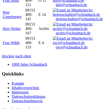
Frau Stöhr
409-
O 12
121
info@schnaittach.de
09153
Herr
409-
E 14
Unterburger
141
liegenschaften@schnaittach.de
09153
Herr Weber
409-
Archiv
167
archiv@schnaittach.de
09153
Frau Wilde
409-
E 4
133
ewo@schnaittach.de
drucken
nach oben
1000 Jahre Schnaittach
Quicklinks
Kontakt
Inhaltsverzeichnis
Impressum
Datenschutzerklärung
Datenschutzhinweis