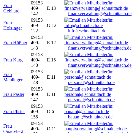
09153
Frau
409-
E 13
Gebhard
142
finanzverwaltung@schnaittach.de
09153
Frau
409-
O 12
Holzinger
122
info@schnaittach.de
09153
Frau Hüßner
409-
E 12
143
finanzverwaltung@schnaittach.de
09153
Frau Karg
409-
E 15
140
finanzverwaltung@schnaittach.de
09153
Frau
409-
E 11
Mehlinger
148
personal@schnaittach.de
09153
Frau Pasler
409-
E 11
147
personal@schnaittach.de
09153
Frau Pfister
409-
O 6
155
bauamt@schnaittach.de
09153
Frau
409-
O 11
Quadvlieg