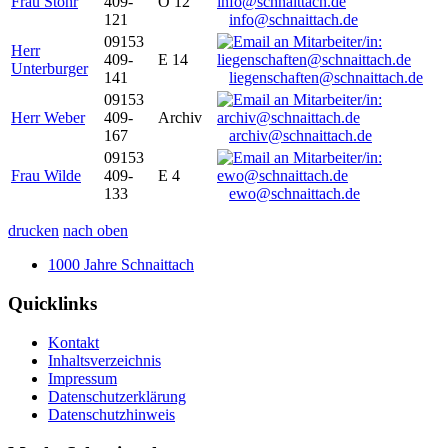
Frau Stöhr
409-
O 12
121
info@schnaittach.de
09153
Herr
409-
E 14
Unterburger
141
liegenschaften@schnaittach.de
09153
Herr Weber
409-
Archiv
167
archiv@schnaittach.de
09153
Frau Wilde
409-
E 4
133
ewo@schnaittach.de
drucken
nach oben
1000 Jahre Schnaittach
Quicklinks
Kontakt
Inhaltsverzeichnis
Impressum
Datenschutzerklärung
Datenschutzhinweis