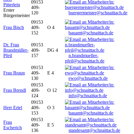
09153
Pitterlein
409-
Erster
120
buergermeister@schnaittach.de
Bürgermeister
09153
Frau Bisch
409-
O 4
152
bauamt@schnaittach.de
Dr. Frau
09153
Brandmüller-
409-
DG 4
Pfeil
157
n.brandmueller-
pfeil@schnaittach.de
09153
Frau Braun
409-
E 4
130
ewo@schnaittach.de
09153
Frau Brendl
409-
O 12
124
info@schnaittach.de
09153
Herr Ertel
409-
O 3
153
bauamt@schnaittach.de
09153
Frau
409-
E 5
Escherich
136
standesamt@schnaittach.de