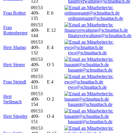
123
hauptverwaltung@schnaittach.de
09153
Frau Rother
409-
E 6
135
ordnungsamt@schnaittach.de
09153
Frau
409-
E 12
Rottenberger
144
finanzverwaltung@schnaittach.de
09153
Herr Shamo
409-
E 4
132
ewo@schnaittach.de
09153
Herr Steger
409-
O 5
150
bauamt@schnaittach.de
09153
Frau Steindl
409-
E 4
131
ewo@schnaittach.de
09153
Herr
409-
O 2
Stellmach
154
bauamt@schnaittach.de
09153
Herr Stiegler
409-
O 4
151
bauamt@schnaittach.de
09153