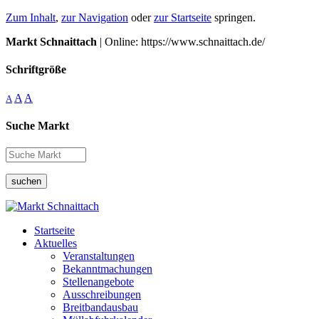
Zum Inhalt
,
zur Navigation
oder
zur Startseite
springen.
Markt Schnaittach
| Online: https://www.schnaittach.de/
Schriftgröße
A
A
A
Suche Markt
suchen
Startseite
Aktuelles
Veranstaltungen
Bekanntmachungen
Stellenangebote
Ausschreibungen
Breitbandausbau