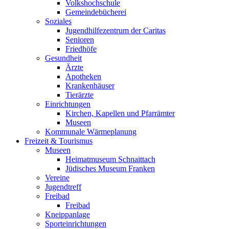
Volkshochschule
Gemeindebücherei
Soziales
Jugendhilfezentrum der Caritas
Senioren
Friedhöfe
Gesundheit
Ärzte
Apotheken
Krankenhäuser
Tierärzte
Einrichtungen
Kirchen, Kapellen und Pfarrämter
Museen
Kommunale Wärmeplanung
Freizeit & Tourismus
Museen
Heimatmuseum Schnaittach
Jüdisches Museum Franken
Vereine
Jugendtreff
Freibad
Freibad
Kneippanlage
Sporteinrichtungen