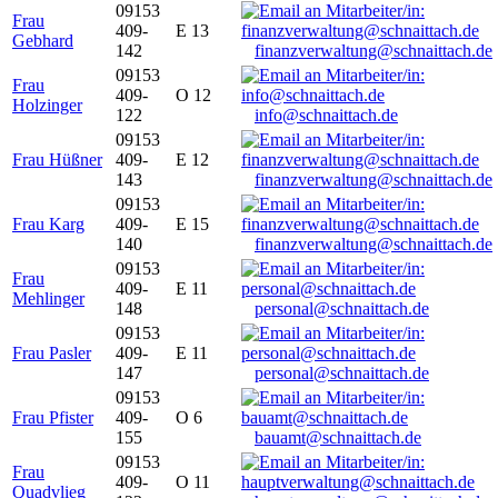
09153
Frau
409-
E 13
Gebhard
142
finanzverwaltung@schnaittach.de
09153
Frau
409-
O 12
Holzinger
122
info@schnaittach.de
09153
Frau Hüßner
409-
E 12
143
finanzverwaltung@schnaittach.de
09153
Frau Karg
409-
E 15
140
finanzverwaltung@schnaittach.de
09153
Frau
409-
E 11
Mehlinger
148
personal@schnaittach.de
09153
Frau Pasler
409-
E 11
147
personal@schnaittach.de
09153
Frau Pfister
409-
O 6
155
bauamt@schnaittach.de
09153
Frau
409-
O 11
Quadvlieg