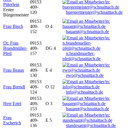
09153
Pitterlein
409-
Erster
120
buergermeister@schnaittach.de
Bürgermeister
09153
Frau Bisch
409-
O 4
152
bauamt@schnaittach.de
Dr. Frau
09153
Brandmüller-
409-
DG 4
Pfeil
157
n.brandmueller-
pfeil@schnaittach.de
09153
Frau Braun
409-
E 4
130
ewo@schnaittach.de
09153
Frau Brendl
409-
O 12
124
info@schnaittach.de
09153
Herr Ertel
409-
O 3
153
bauamt@schnaittach.de
09153
Frau
409-
E 5
Escherich
136
standesamt@schnaittach.de