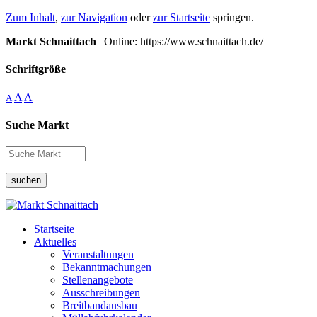
Zum Inhalt
,
zur Navigation
oder
zur Startseite
springen.
Markt Schnaittach
| Online: https://www.schnaittach.de/
Schriftgröße
A
A
A
Suche Markt
suchen
Startseite
Aktuelles
Veranstaltungen
Bekanntmachungen
Stellenangebote
Ausschreibungen
Breitbandausbau