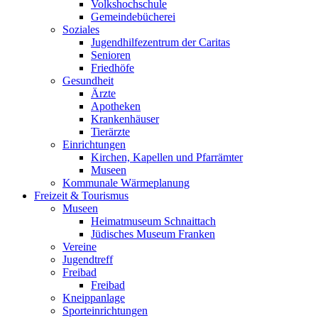
Volkshochschule
Gemeindebücherei
Soziales
Jugendhilfezentrum der Caritas
Senioren
Friedhöfe
Gesundheit
Ärzte
Apotheken
Krankenhäuser
Tierärzte
Einrichtungen
Kirchen, Kapellen und Pfarrämter
Museen
Kommunale Wärmeplanung
Freizeit & Tourismus
Museen
Heimatmuseum Schnaittach
Jüdisches Museum Franken
Vereine
Jugendtreff
Freibad
Freibad
Kneippanlage
Sporteinrichtungen