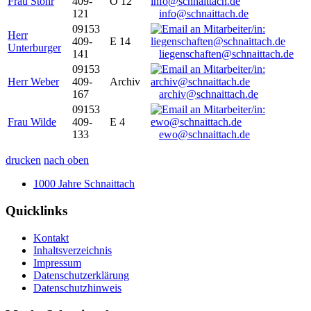
Frau Stöhr
409-
O 12
121
info@schnaittach.de
09153
Herr
409-
E 14
Unterburger
141
liegenschaften@schnaittach.de
09153
Herr Weber
409-
Archiv
167
archiv@schnaittach.de
09153
Frau Wilde
409-
E 4
133
ewo@schnaittach.de
drucken
nach oben
1000 Jahre Schnaittach
Quicklinks
Kontakt
Inhaltsverzeichnis
Impressum
Datenschutzerklärung
Datenschutzhinweis