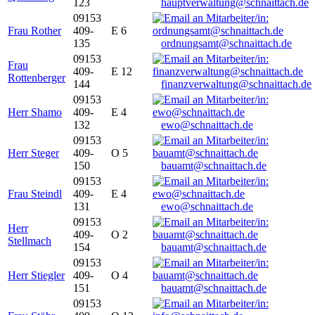
123
hauptverwaltung@schnaittach.de
09153
Frau Rother
409-
E 6
135
ordnungsamt@schnaittach.de
09153
Frau
409-
E 12
Rottenberger
144
finanzverwaltung@schnaittach.de
09153
Herr Shamo
409-
E 4
132
ewo@schnaittach.de
09153
Herr Steger
409-
O 5
150
bauamt@schnaittach.de
09153
Frau Steindl
409-
E 4
131
ewo@schnaittach.de
09153
Herr
409-
O 2
Stellmach
154
bauamt@schnaittach.de
09153
Herr Stiegler
409-
O 4
151
bauamt@schnaittach.de
09153