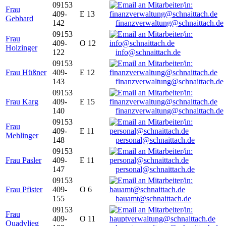
09153
Frau
409-
E 13
Gebhard
142
finanzverwaltung@schnaittach.de
09153
Frau
409-
O 12
Holzinger
122
info@schnaittach.de
09153
Frau Hüßner
409-
E 12
143
finanzverwaltung@schnaittach.de
09153
Frau Karg
409-
E 15
140
finanzverwaltung@schnaittach.de
09153
Frau
409-
E 11
Mehlinger
148
personal@schnaittach.de
09153
Frau Pasler
409-
E 11
147
personal@schnaittach.de
09153
Frau Pfister
409-
O 6
155
bauamt@schnaittach.de
09153
Frau
409-
O 11
Quadvlieg