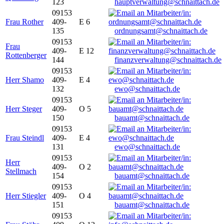
123
hauptverwaltung@schnaittach.de
09153
Frau Rother
409-
E 6
135
ordnungsamt@schnaittach.de
09153
Frau
409-
E 12
Rottenberger
144
finanzverwaltung@schnaittach.de
09153
Herr Shamo
409-
E 4
132
ewo@schnaittach.de
09153
Herr Steger
409-
O 5
150
bauamt@schnaittach.de
09153
Frau Steindl
409-
E 4
131
ewo@schnaittach.de
09153
Herr
409-
O 2
Stellmach
154
bauamt@schnaittach.de
09153
Herr Stiegler
409-
O 4
151
bauamt@schnaittach.de
09153