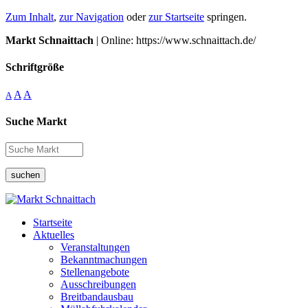
Zum Inhalt
,
zur Navigation
oder
zur Startseite
springen.
Markt Schnaittach
| Online: https://www.schnaittach.de/
Schriftgröße
A
A
A
Suche Markt
suchen
Startseite
Aktuelles
Veranstaltungen
Bekanntmachungen
Stellenangebote
Ausschreibungen
Breitbandausbau