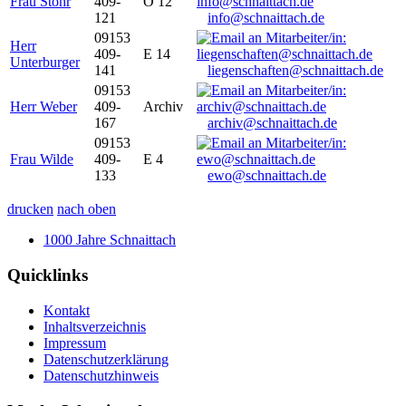
Frau Stöhr
409-
O 12
121
info@schnaittach.de
09153
Herr
409-
E 14
Unterburger
141
liegenschaften@schnaittach.de
09153
Herr Weber
409-
Archiv
167
archiv@schnaittach.de
09153
Frau Wilde
409-
E 4
133
ewo@schnaittach.de
drucken
nach oben
1000 Jahre Schnaittach
Quicklinks
Kontakt
Inhaltsverzeichnis
Impressum
Datenschutzerklärung
Datenschutzhinweis