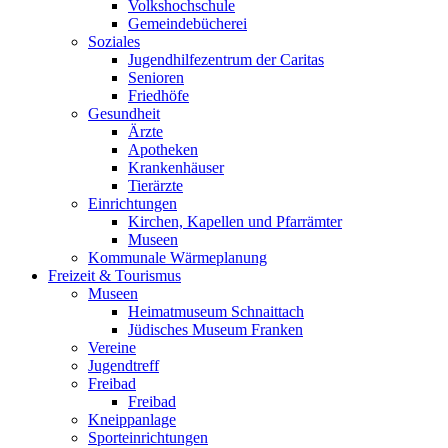
Volkshochschule
Gemeindebücherei
Soziales
Jugendhilfezentrum der Caritas
Senioren
Friedhöfe
Gesundheit
Ärzte
Apotheken
Krankenhäuser
Tierärzte
Einrichtungen
Kirchen, Kapellen und Pfarrämter
Museen
Kommunale Wärmeplanung
Freizeit & Tourismus
Museen
Heimatmuseum Schnaittach
Jüdisches Museum Franken
Vereine
Jugendtreff
Freibad
Freibad
Kneippanlage
Sporteinrichtungen