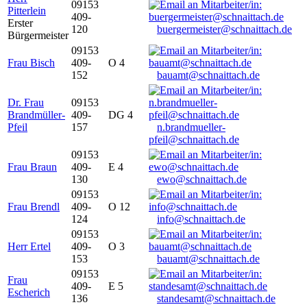
09153
Pitterlein
409-
Erster
120
buergermeister@schnaittach.de
Bürgermeister
09153
Frau Bisch
409-
O 4
152
bauamt@schnaittach.de
Dr. Frau
09153
Brandmüller-
409-
DG 4
Pfeil
157
n.brandmueller-
pfeil@schnaittach.de
09153
Frau Braun
409-
E 4
130
ewo@schnaittach.de
09153
Frau Brendl
409-
O 12
124
info@schnaittach.de
09153
Herr Ertel
409-
O 3
153
bauamt@schnaittach.de
09153
Frau
409-
E 5
Escherich
136
standesamt@schnaittach.de