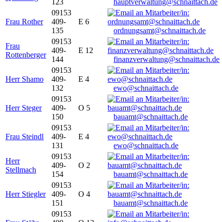
123
hauptverwaltung@schnaittach.de
09153
Frau Rother
409-
E 6
135
ordnungsamt@schnaittach.de
09153
Frau
409-
E 12
Rottenberger
144
finanzverwaltung@schnaittach.de
09153
Herr Shamo
409-
E 4
132
ewo@schnaittach.de
09153
Herr Steger
409-
O 5
150
bauamt@schnaittach.de
09153
Frau Steindl
409-
E 4
131
ewo@schnaittach.de
09153
Herr
409-
O 2
Stellmach
154
bauamt@schnaittach.de
09153
Herr Stiegler
409-
O 4
151
bauamt@schnaittach.de
09153