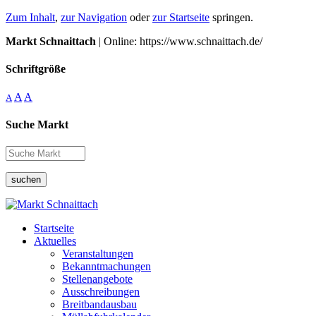
Zum Inhalt
,
zur Navigation
oder
zur Startseite
springen.
Markt Schnaittach
| Online: https://www.schnaittach.de/
Schriftgröße
A
A
A
Suche Markt
suchen
Startseite
Aktuelles
Veranstaltungen
Bekanntmachungen
Stellenangebote
Ausschreibungen
Breitbandausbau