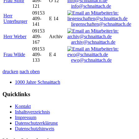
Frau Stöhr
409-
O 12
121
info@schnaittach.de
09153
Herr
409-
E 14
Unterburger
141
liegenschaften@schnaittach.de
09153
Herr Weber
409-
Archiv
167
archiv@schnaittach.de
09153
Frau Wilde
409-
E 4
133
ewo@schnaittach.de
drucken
nach oben
1000 Jahre Schnaittach
Quicklinks
Kontakt
Inhaltsverzeichnis
Impressum
Datenschutzerklärung
Datenschutzhinweis