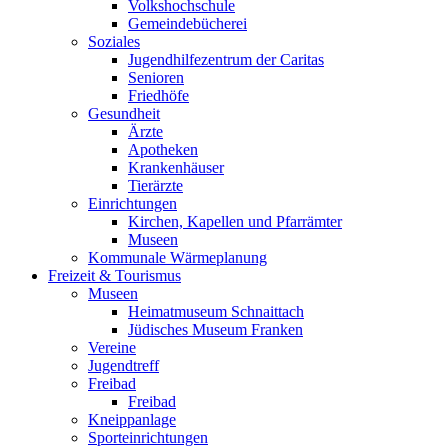
Volkshochschule
Gemeindebücherei
Soziales
Jugendhilfezentrum der Caritas
Senioren
Friedhöfe
Gesundheit
Ärzte
Apotheken
Krankenhäuser
Tierärzte
Einrichtungen
Kirchen, Kapellen und Pfarrämter
Museen
Kommunale Wärmeplanung
Freizeit & Tourismus
Museen
Heimatmuseum Schnaittach
Jüdisches Museum Franken
Vereine
Jugendtreff
Freibad
Freibad
Kneippanlage
Sporteinrichtungen