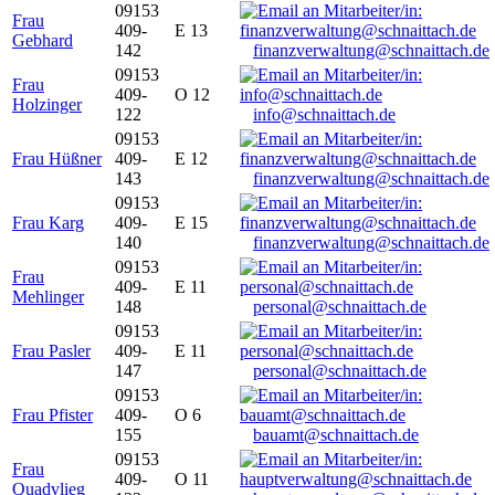
09153
Frau
409-
E 13
Gebhard
142
finanzverwaltung@schnaittach.de
09153
Frau
409-
O 12
Holzinger
122
info@schnaittach.de
09153
Frau Hüßner
409-
E 12
143
finanzverwaltung@schnaittach.de
09153
Frau Karg
409-
E 15
140
finanzverwaltung@schnaittach.de
09153
Frau
409-
E 11
Mehlinger
148
personal@schnaittach.de
09153
Frau Pasler
409-
E 11
147
personal@schnaittach.de
09153
Frau Pfister
409-
O 6
155
bauamt@schnaittach.de
09153
Frau
409-
O 11
Quadvlieg