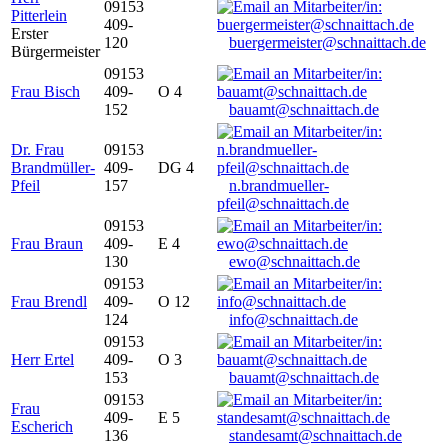
09153
Pitterlein
409-
Erster
120
buergermeister@schnaittach.de
Bürgermeister
09153
Frau Bisch
409-
O 4
152
bauamt@schnaittach.de
Dr. Frau
09153
Brandmüller-
409-
DG 4
Pfeil
157
n.brandmueller-
pfeil@schnaittach.de
09153
Frau Braun
409-
E 4
130
ewo@schnaittach.de
09153
Frau Brendl
409-
O 12
124
info@schnaittach.de
09153
Herr Ertel
409-
O 3
153
bauamt@schnaittach.de
09153
Frau
409-
E 5
Escherich
136
standesamt@schnaittach.de