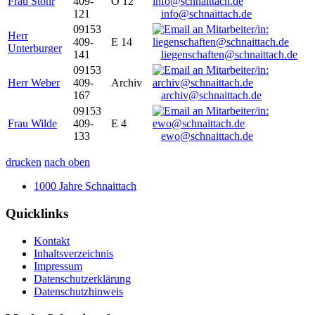
Frau Stöhr
409-
O 12
121
info@schnaittach.de
09153
Herr
409-
E 14
Unterburger
141
liegenschaften@schnaittach.de
09153
Herr Weber
409-
Archiv
167
archiv@schnaittach.de
09153
Frau Wilde
409-
E 4
133
ewo@schnaittach.de
drucken
nach oben
1000 Jahre Schnaittach
Quicklinks
Kontakt
Inhaltsverzeichnis
Impressum
Datenschutzerklärung
Datenschutzhinweis