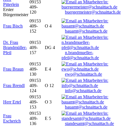
09153
Pitterlein
409-
Erster
120
buergermeister@schnaittach.de
Bürgermeister
09153
Frau Bisch
409-
O 4
152
bauamt@schnaittach.de
Dr. Frau
09153
Brandmüller-
409-
DG 4
Pfeil
157
n.brandmueller-
pfeil@schnaittach.de
09153
Frau Braun
409-
E 4
130
ewo@schnaittach.de
09153
Frau Brendl
409-
O 12
124
info@schnaittach.de
09153
Herr Ertel
409-
O 3
153
bauamt@schnaittach.de
09153
Frau
409-
E 5
Escherich
136
standesamt@schnaittach.de