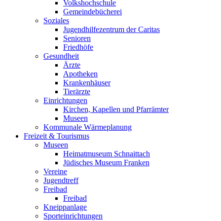
Volkshochschule
Gemeindebücherei
Soziales
Jugendhilfezentrum der Caritas
Senioren
Friedhöfe
Gesundheit
Ärzte
Apotheken
Krankenhäuser
Tierärzte
Einrichtungen
Kirchen, Kapellen und Pfarrämter
Museen
Kommunale Wärmeplanung
Freizeit & Tourismus
Museen
Heimatmuseum Schnaittach
Jüdisches Museum Franken
Vereine
Jugendtreff
Freibad
Freibad
Kneippanlage
Sporteinrichtungen