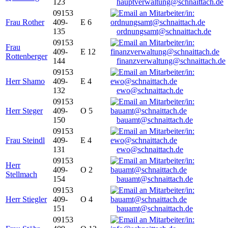
123
hauptverwaltung@schnaittach.de
09153
Frau Rother
409-
E 6
135
ordnungsamt@schnaittach.de
09153
Frau
409-
E 12
Rottenberger
144
finanzverwaltung@schnaittach.de
09153
Herr Shamo
409-
E 4
132
ewo@schnaittach.de
09153
Herr Steger
409-
O 5
150
bauamt@schnaittach.de
09153
Frau Steindl
409-
E 4
131
ewo@schnaittach.de
09153
Herr
409-
O 2
Stellmach
154
bauamt@schnaittach.de
09153
Herr Stiegler
409-
O 4
151
bauamt@schnaittach.de
09153