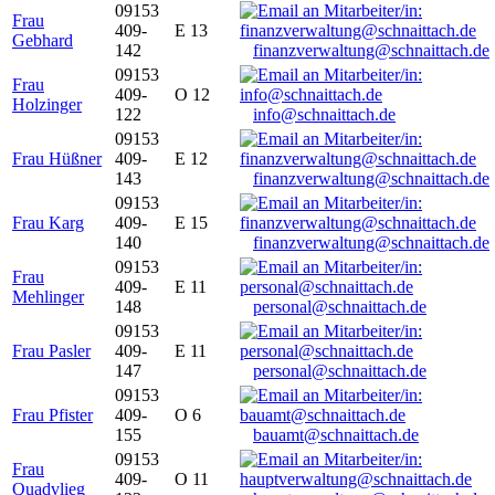
09153
Frau
409-
E 13
Gebhard
142
finanzverwaltung@schnaittach.de
09153
Frau
409-
O 12
Holzinger
122
info@schnaittach.de
09153
Frau Hüßner
409-
E 12
143
finanzverwaltung@schnaittach.de
09153
Frau Karg
409-
E 15
140
finanzverwaltung@schnaittach.de
09153
Frau
409-
E 11
Mehlinger
148
personal@schnaittach.de
09153
Frau Pasler
409-
E 11
147
personal@schnaittach.de
09153
Frau Pfister
409-
O 6
155
bauamt@schnaittach.de
09153
Frau
409-
O 11
Quadvlieg