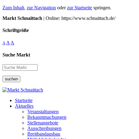
Zum Inhalt
,
zur Navigation
oder
zur Startseite
springen.
Markt Schnaittach
| Online: https://www.schnaittach.de/
Schriftgröße
A
A
A
Suche Markt
suchen
Startseite
Aktuelles
Veranstaltungen
Bekanntmachungen
Stellenangebote
Ausschreibungen
Breitbandausbau