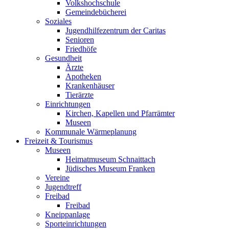
Volkshochschule
Gemeindebücherei
Soziales
Jugendhilfezentrum der Caritas
Senioren
Friedhöfe
Gesundheit
Ärzte
Apotheken
Krankenhäuser
Tierärzte
Einrichtungen
Kirchen, Kapellen und Pfarrämter
Museen
Kommunale Wärmeplanung
Freizeit & Tourismus
Museen
Heimatmuseum Schnaittach
Jüdisches Museum Franken
Vereine
Jugendtreff
Freibad
Freibad
Kneippanlage
Sporteinrichtungen