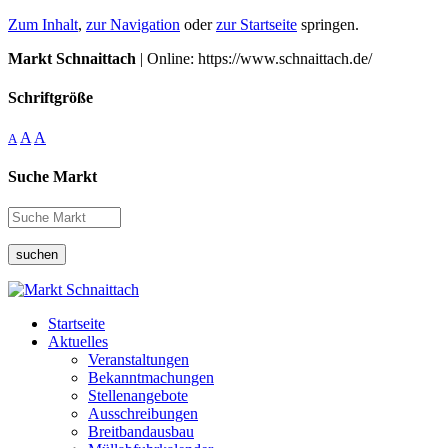
Zum Inhalt
,
zur Navigation
oder
zur Startseite
springen.
Markt Schnaittach
| Online: https://www.schnaittach.de/
Schriftgröße
A
A
A
Suche Markt
suchen
Startseite
Aktuelles
Veranstaltungen
Bekanntmachungen
Stellenangebote
Ausschreibungen
Breitbandausbau