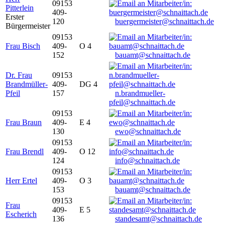
09153
Pitterlein
409-
Erster
120
buergermeister@schnaittach.de
Bürgermeister
09153
Frau Bisch
409-
O 4
152
bauamt@schnaittach.de
Dr. Frau
09153
Brandmüller-
409-
DG 4
Pfeil
157
n.brandmueller-
pfeil@schnaittach.de
09153
Frau Braun
409-
E 4
130
ewo@schnaittach.de
09153
Frau Brendl
409-
O 12
124
info@schnaittach.de
09153
Herr Ertel
409-
O 3
153
bauamt@schnaittach.de
09153
Frau
409-
E 5
Escherich
136
standesamt@schnaittach.de