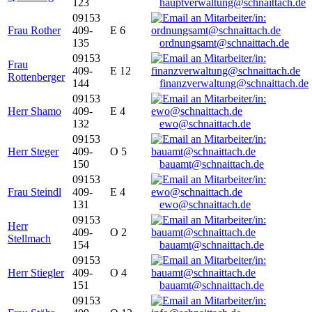
123
hauptverwaltung@schnaittach.de
09153
Frau Rother
409-
E 6
135
ordnungsamt@schnaittach.de
09153
Frau
409-
E 12
Rottenberger
144
finanzverwaltung@schnaittach.de
09153
Herr Shamo
409-
E 4
132
ewo@schnaittach.de
09153
Herr Steger
409-
O 5
150
bauamt@schnaittach.de
09153
Frau Steindl
409-
E 4
131
ewo@schnaittach.de
09153
Herr
409-
O 2
Stellmach
154
bauamt@schnaittach.de
09153
Herr Stiegler
409-
O 4
151
bauamt@schnaittach.de
09153