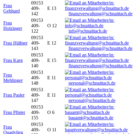
09153
Frau
409-
E 13
Gebhard
142
finanzverwaltung@schnaittach.de
09153
Frau
409-
O 12
Holzinger
122
info@schnaittach.de
09153
Frau Hüßner
409-
E 12
143
finanzverwaltung@schnaittach.de
09153
Frau Karg
409-
E 15
140
finanzverwaltung@schnaittach.de
09153
Frau
409-
E 11
Mehlinger
148
personal@schnaittach.de
09153
Frau Pasler
409-
E 11
147
personal@schnaittach.de
09153
Frau Pfister
409-
O 6
155
bauamt@schnaittach.de
09153
Frau
409-
O 11
Quadvlieg