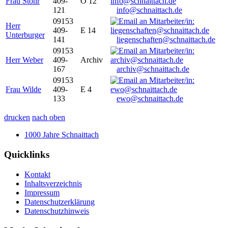
Frau Stöhr
409-
O 12
121
info@schnaittach.de
09153
Herr
409-
E 14
Unterburger
141
liegenschaften@schnaittach.de
09153
Herr Weber
409-
Archiv
167
archiv@schnaittach.de
09153
Frau Wilde
409-
E 4
133
ewo@schnaittach.de
drucken
nach oben
1000 Jahre Schnaittach
Quicklinks
Kontakt
Inhaltsverzeichnis
Impressum
Datenschutzerklärung
Datenschutzhinweis