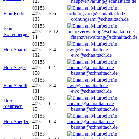
123
hauptverwaltung@schnaittach.de
09153
Frau Rother
409-
E 6
135
ordnungsamt@schnaittach.de
09153
Frau
409-
E 12
Rottenberger
144
finanzverwaltung@schnaittach.de
09153
Herr Shamo
409-
E 4
132
ewo@schnaittach.de
09153
Herr Steger
409-
O 5
150
bauamt@schnaittach.de
09153
Frau Steindl
409-
E 4
131
ewo@schnaittach.de
09153
Herr
409-
O 2
Stellmach
154
bauamt@schnaittach.de
09153
Herr Stiegler
409-
O 4
151
bauamt@schnaittach.de
09153