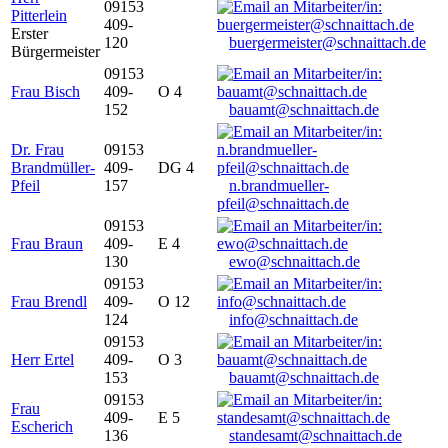
09153
Pitterlein
409-
Erster
120
buergermeister@schnaittach.de
Bürgermeister
09153
Frau Bisch
409-
O 4
152
bauamt@schnaittach.de
Dr. Frau
09153
Brandmüller-
409-
DG 4
Pfeil
157
n.brandmueller-
pfeil@schnaittach.de
09153
Frau Braun
409-
E 4
130
ewo@schnaittach.de
09153
Frau Brendl
409-
O 12
124
info@schnaittach.de
09153
Herr Ertel
409-
O 3
153
bauamt@schnaittach.de
09153
Frau
409-
E 5
Escherich
136
standesamt@schnaittach.de