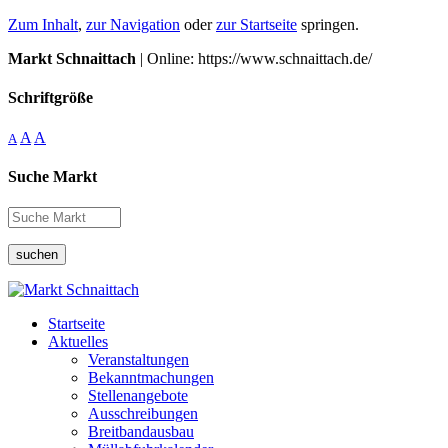
Zum Inhalt
,
zur Navigation
oder
zur Startseite
springen.
Markt Schnaittach
| Online: https://www.schnaittach.de/
Schriftgröße
A
A
A
Suche Markt
suchen
Startseite
Aktuelles
Veranstaltungen
Bekanntmachungen
Stellenangebote
Ausschreibungen
Breitbandausbau