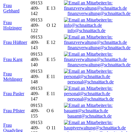
09153
Frau
409-
E 13
Gebhard
142
finanzverwaltung@schnaittach.de
09153
Frau
409-
O 12
Holzinger
122
info@schnaittach.de
09153
Frau Hüßner
409-
E 12
143
finanzverwaltung@schnaittach.de
09153
Frau Karg
409-
E 15
140
finanzverwaltung@schnaittach.de
09153
Frau
409-
E 11
Mehlinger
148
personal@schnaittach.de
09153
Frau Pasler
409-
E 11
147
personal@schnaittach.de
09153
Frau Pfister
409-
O 6
155
bauamt@schnaittach.de
09153
Frau
409-
O 11
Quadvlieg