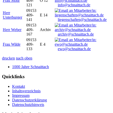
Frau Stöhr
409-
O 12
121
info@schnaittach.de
09153
Herr
409-
E 14
Unterburger
141
liegenschaften@schnaittach.de
09153
Herr Weber
409-
Archiv
167
archiv@schnaittach.de
09153
Frau Wilde
409-
E 4
133
ewo@schnaittach.de
drucken
nach oben
1000 Jahre Schnaittach
Quicklinks
Kontakt
Inhaltsverzeichnis
Impressum
Datenschutzerklärung
Datenschutzhinweis