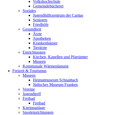
Volkshochschule
Gemeindebücherei
Soziales
Jugendhilfezentrum der Caritas
Senioren
Friedhöfe
Gesundheit
Ärzte
Apotheken
Krankenhäuser
Tierärzte
Einrichtungen
Kirchen, Kapellen und Pfarrämter
Museen
Kommunale Wärmeplanung
Freizeit & Tourismus
Museen
Heimatmuseum Schnaittach
Jüdisches Museum Franken
Vereine
Jugendtreff
Freibad
Freibad
Kneippanlage
Sporteinrichtungen