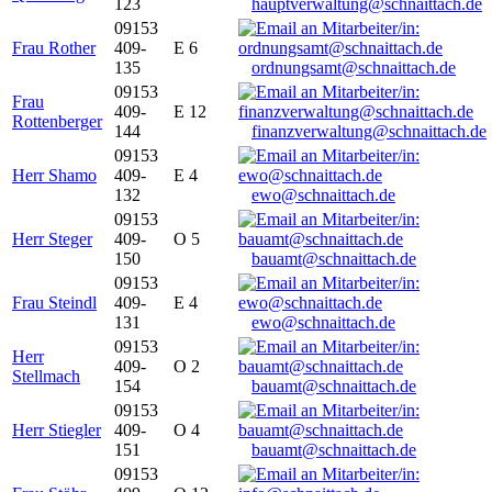
123
hauptverwaltung@schnaittach.de
09153
Frau Rother
409-
E 6
135
ordnungsamt@schnaittach.de
09153
Frau
409-
E 12
Rottenberger
144
finanzverwaltung@schnaittach.de
09153
Herr Shamo
409-
E 4
132
ewo@schnaittach.de
09153
Herr Steger
409-
O 5
150
bauamt@schnaittach.de
09153
Frau Steindl
409-
E 4
131
ewo@schnaittach.de
09153
Herr
409-
O 2
Stellmach
154
bauamt@schnaittach.de
09153
Herr Stiegler
409-
O 4
151
bauamt@schnaittach.de
09153