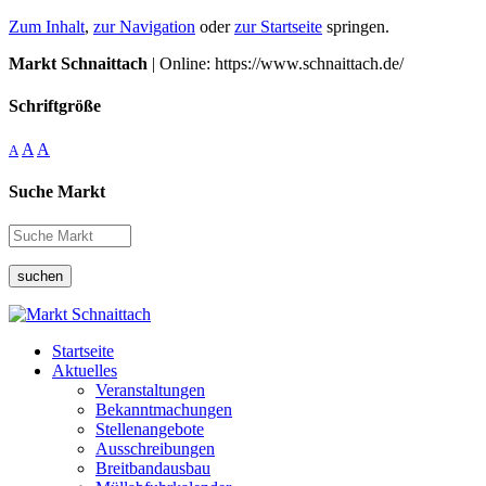
Zum Inhalt
,
zur Navigation
oder
zur Startseite
springen.
Markt Schnaittach
| Online: https://www.schnaittach.de/
Schriftgröße
A
A
A
Suche Markt
suchen
Startseite
Aktuelles
Veranstaltungen
Bekanntmachungen
Stellenangebote
Ausschreibungen
Breitbandausbau