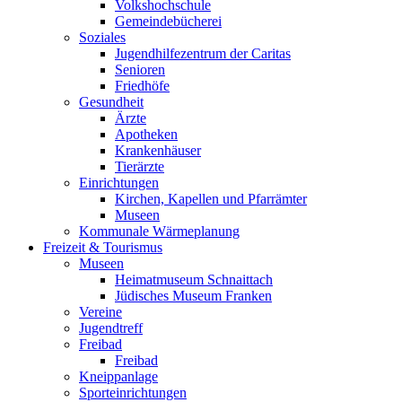
Volkshochschule
Gemeindebücherei
Soziales
Jugendhilfezentrum der Caritas
Senioren
Friedhöfe
Gesundheit
Ärzte
Apotheken
Krankenhäuser
Tierärzte
Einrichtungen
Kirchen, Kapellen und Pfarrämter
Museen
Kommunale Wärmeplanung
Freizeit & Tourismus
Museen
Heimatmuseum Schnaittach
Jüdisches Museum Franken
Vereine
Jugendtreff
Freibad
Freibad
Kneippanlage
Sporteinrichtungen