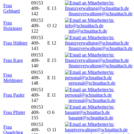
09153
Frau
409-
E 13
Gebhard
142
finanzverwaltung@schnaittach.de
09153
Frau
409-
O 12
Holzinger
122
info@schnaittach.de
09153
Frau Hüßner
409-
E 12
143
finanzverwaltung@schnaittach.de
09153
Frau Karg
409-
E 15
140
finanzverwaltung@schnaittach.de
09153
Frau
409-
E 11
Mehlinger
148
personal@schnaittach.de
09153
Frau Pasler
409-
E 11
147
personal@schnaittach.de
09153
Frau Pfister
409-
O 6
155
bauamt@schnaittach.de
09153
Frau
409-
O 11
Quadvlieg