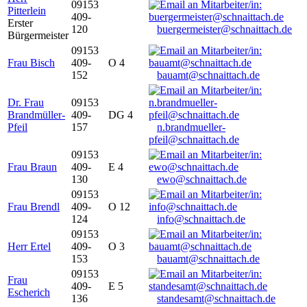
09153
Pitterlein
409-
Erster
120
buergermeister@schnaittach.de
Bürgermeister
09153
Frau Bisch
409-
O 4
152
bauamt@schnaittach.de
Dr. Frau
09153
Brandmüller-
409-
DG 4
Pfeil
157
n.brandmueller-
pfeil@schnaittach.de
09153
Frau Braun
409-
E 4
130
ewo@schnaittach.de
09153
Frau Brendl
409-
O 12
124
info@schnaittach.de
09153
Herr Ertel
409-
O 3
153
bauamt@schnaittach.de
09153
Frau
409-
E 5
Escherich
136
standesamt@schnaittach.de