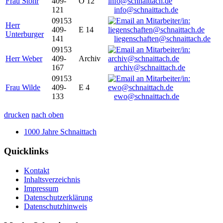
Frau Stöhr
409-
O 12
121
info@schnaittach.de
09153
Herr
409-
E 14
Unterburger
141
liegenschaften@schnaittach.de
09153
Herr Weber
409-
Archiv
167
archiv@schnaittach.de
09153
Frau Wilde
409-
E 4
133
ewo@schnaittach.de
drucken
nach oben
1000 Jahre Schnaittach
Quicklinks
Kontakt
Inhaltsverzeichnis
Impressum
Datenschutzerklärung
Datenschutzhinweis