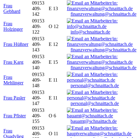
09153
Frau
409-
E 13
Gebhard
142
finanzverwaltung@schnaittach.de
09153
Frau
409-
O 12
Holzinger
122
info@schnaittach.de
09153
Frau Hüßner
409-
E 12
143
finanzverwaltung@schnaittach.de
09153
Frau Karg
409-
E 15
140
finanzverwaltung@schnaittach.de
09153
Frau
409-
E 11
Mehlinger
148
personal@schnaittach.de
09153
Frau Pasler
409-
E 11
147
personal@schnaittach.de
09153
Frau Pfister
409-
O 6
155
bauamt@schnaittach.de
09153
Frau
409-
O 11
Quadvlieg