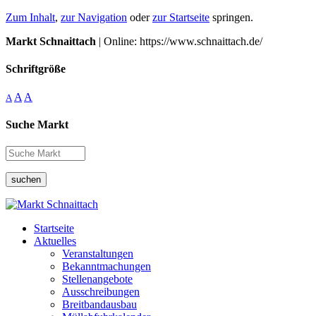
Zum Inhalt
,
zur Navigation
oder
zur Startseite
springen.
Markt Schnaittach
| Online: https://www.schnaittach.de/
Schriftgröße
A
A
A
Suche Markt
suchen
Startseite
Aktuelles
Veranstaltungen
Bekanntmachungen
Stellenangebote
Ausschreibungen
Breitbandausbau