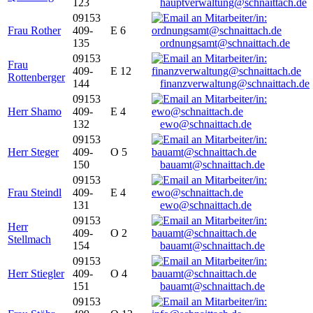
123
hauptverwaltung@schnaittach.de
09153
Frau Rother
409-
E 6
135
ordnungsamt@schnaittach.de
09153
Frau
409-
E 12
Rottenberger
144
finanzverwaltung@schnaittach.de
09153
Herr Shamo
409-
E 4
132
ewo@schnaittach.de
09153
Herr Steger
409-
O 5
150
bauamt@schnaittach.de
09153
Frau Steindl
409-
E 4
131
ewo@schnaittach.de
09153
Herr
409-
O 2
Stellmach
154
bauamt@schnaittach.de
09153
Herr Stiegler
409-
O 4
151
bauamt@schnaittach.de
09153