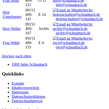
Frau Stöhr
409-
O 12
121
info@schnaittach.de
09153
Herr
409-
E 14
Unterburger
141
liegenschaften@schnaittach.de
09153
Herr Weber
409-
Archiv
167
archiv@schnaittach.de
09153
Frau Wilde
409-
E 4
133
ewo@schnaittach.de
drucken
nach oben
1000 Jahre Schnaittach
Quicklinks
Kontakt
Inhaltsverzeichnis
Impressum
Datenschutzerklärung
Datenschutzhinweis