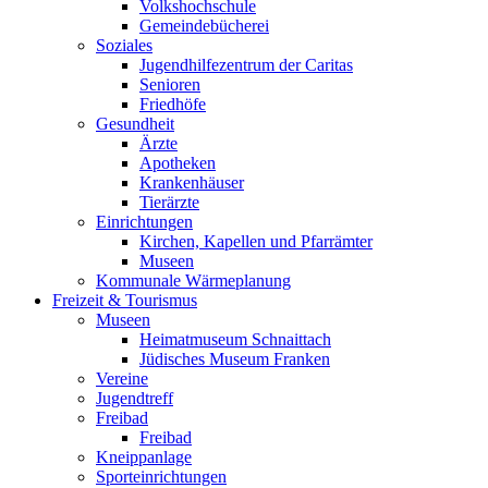
Volkshochschule
Gemeindebücherei
Soziales
Jugendhilfezentrum der Caritas
Senioren
Friedhöfe
Gesundheit
Ärzte
Apotheken
Krankenhäuser
Tierärzte
Einrichtungen
Kirchen, Kapellen und Pfarrämter
Museen
Kommunale Wärmeplanung
Freizeit & Tourismus
Museen
Heimatmuseum Schnaittach
Jüdisches Museum Franken
Vereine
Jugendtreff
Freibad
Freibad
Kneippanlage
Sporteinrichtungen