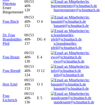
09153
Pitterlein
409-
Erster
120
buergermeister@schnaittach.de
Bürgermeister
09153
Frau Bisch
409-
O 4
152
bauamt@schnaittach.de
Dr. Frau
09153
Brandmüller-
409-
DG 4
Pfeil
157
n.brandmueller-
pfeil@schnaittach.de
09153
Frau Braun
409-
E 4
130
ewo@schnaittach.de
09153
Frau Brendl
409-
O 12
124
info@schnaittach.de
09153
Herr Ertel
409-
O 3
153
bauamt@schnaittach.de
09153
Frau
409-
E 5
Escherich
136
standesamt@schnaittach.de