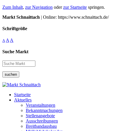
Zum Inhalt
,
zur Navigation
oder
zur Startseite
springen.
Markt Schnaittach
| Online: https://www.schnaittach.de/
Schriftgröße
A
A
A
Suche Markt
suchen
Startseite
Aktuelles
Veranstaltungen
Bekanntmachungen
Stellenangebote
Ausschreibungen
Breitbandausbau