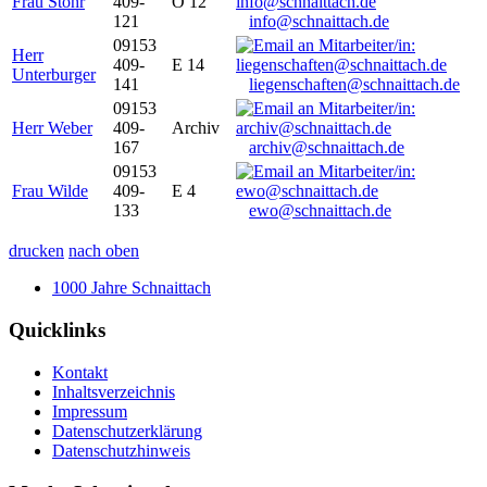
Frau Stöhr
409-
O 12
121
info@schnaittach.de
09153
Herr
409-
E 14
Unterburger
141
liegenschaften@schnaittach.de
09153
Herr Weber
409-
Archiv
167
archiv@schnaittach.de
09153
Frau Wilde
409-
E 4
133
ewo@schnaittach.de
drucken
nach oben
1000 Jahre Schnaittach
Quicklinks
Kontakt
Inhaltsverzeichnis
Impressum
Datenschutzerklärung
Datenschutzhinweis