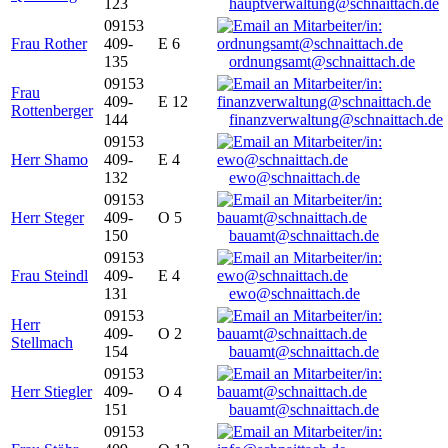
123
hauptverwaltung@schnaittach.de
09153
Frau Rother
409-
E 6
135
ordnungsamt@schnaittach.de
09153
Frau
409-
E 12
Rottenberger
144
finanzverwaltung@schnaittach.de
09153
Herr Shamo
409-
E 4
132
ewo@schnaittach.de
09153
Herr Steger
409-
O 5
150
bauamt@schnaittach.de
09153
Frau Steindl
409-
E 4
131
ewo@schnaittach.de
09153
Herr
409-
O 2
Stellmach
154
bauamt@schnaittach.de
09153
Herr Stiegler
409-
O 4
151
bauamt@schnaittach.de
09153