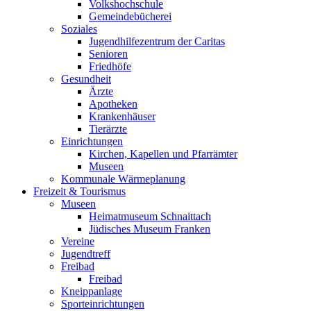
Volkshochschule
Gemeindebücherei
Soziales
Jugendhilfezentrum der Caritas
Senioren
Friedhöfe
Gesundheit
Ärzte
Apotheken
Krankenhäuser
Tierärzte
Einrichtungen
Kirchen, Kapellen und Pfarrämter
Museen
Kommunale Wärmeplanung
Freizeit & Tourismus
Museen
Heimatmuseum Schnaittach
Jüdisches Museum Franken
Vereine
Jugendtreff
Freibad
Freibad
Kneippanlage
Sporteinrichtungen