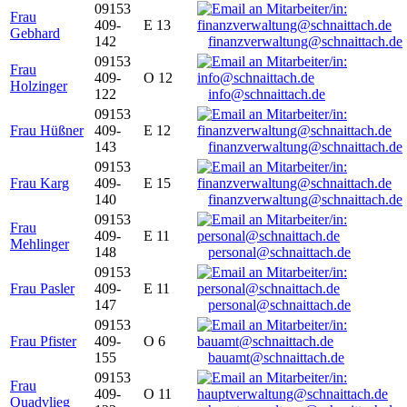
09153
Frau
409-
E 13
Gebhard
142
finanzverwaltung@schnaittach.de
09153
Frau
409-
O 12
Holzinger
122
info@schnaittach.de
09153
Frau Hüßner
409-
E 12
143
finanzverwaltung@schnaittach.de
09153
Frau Karg
409-
E 15
140
finanzverwaltung@schnaittach.de
09153
Frau
409-
E 11
Mehlinger
148
personal@schnaittach.de
09153
Frau Pasler
409-
E 11
147
personal@schnaittach.de
09153
Frau Pfister
409-
O 6
155
bauamt@schnaittach.de
09153
Frau
409-
O 11
Quadvlieg