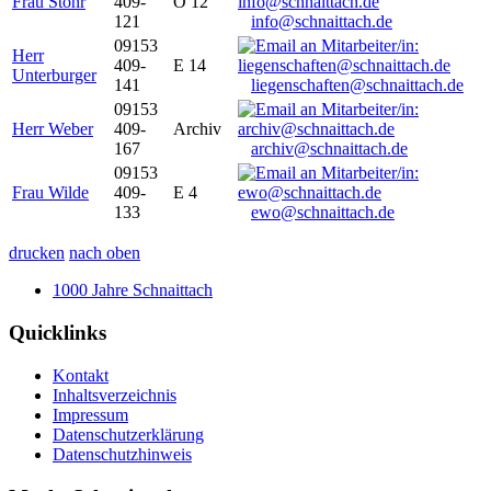
Frau Stöhr
409-
O 12
121
info@schnaittach.de
09153
Herr
409-
E 14
Unterburger
141
liegenschaften@schnaittach.de
09153
Herr Weber
409-
Archiv
167
archiv@schnaittach.de
09153
Frau Wilde
409-
E 4
133
ewo@schnaittach.de
drucken
nach oben
1000 Jahre Schnaittach
Quicklinks
Kontakt
Inhaltsverzeichnis
Impressum
Datenschutzerklärung
Datenschutzhinweis