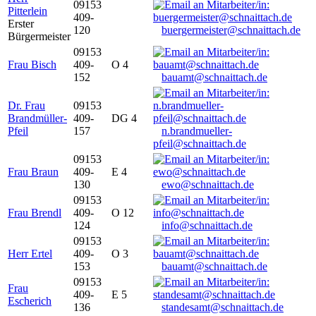
09153
Pitterlein
409-
Erster
120
buergermeister@schnaittach.de
Bürgermeister
09153
Frau Bisch
409-
O 4
152
bauamt@schnaittach.de
Dr. Frau
09153
Brandmüller-
409-
DG 4
Pfeil
157
n.brandmueller-
pfeil@schnaittach.de
09153
Frau Braun
409-
E 4
130
ewo@schnaittach.de
09153
Frau Brendl
409-
O 12
124
info@schnaittach.de
09153
Herr Ertel
409-
O 3
153
bauamt@schnaittach.de
09153
Frau
409-
E 5
Escherich
136
standesamt@schnaittach.de