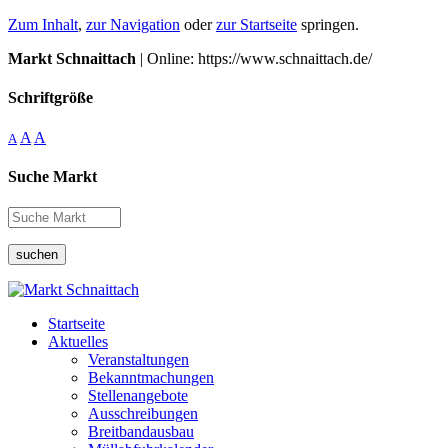
Zum Inhalt
,
zur Navigation
oder
zur Startseite
springen.
Markt Schnaittach
| Online: https://www.schnaittach.de/
Schriftgröße
A
A
A
Suche Markt
suchen
Startseite
Aktuelles
Veranstaltungen
Bekanntmachungen
Stellenangebote
Ausschreibungen
Breitbandausbau