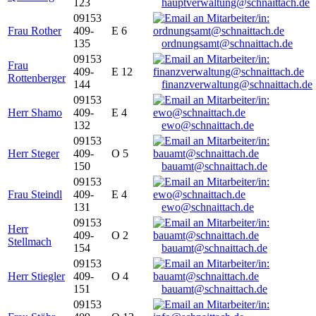
123
hauptverwaltung@schnaittach.de
09153
Frau Rother
409-
E 6
135
ordnungsamt@schnaittach.de
09153
Frau
409-
E 12
Rottenberger
144
finanzverwaltung@schnaittach.de
09153
Herr Shamo
409-
E 4
132
ewo@schnaittach.de
09153
Herr Steger
409-
O 5
150
bauamt@schnaittach.de
09153
Frau Steindl
409-
E 4
131
ewo@schnaittach.de
09153
Herr
409-
O 2
Stellmach
154
bauamt@schnaittach.de
09153
Herr Stiegler
409-
O 4
151
bauamt@schnaittach.de
09153