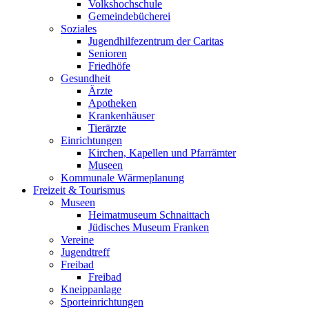
Volkshochschule
Gemeindebücherei
Soziales
Jugendhilfezentrum der Caritas
Senioren
Friedhöfe
Gesundheit
Ärzte
Apotheken
Krankenhäuser
Tierärzte
Einrichtungen
Kirchen, Kapellen und Pfarrämter
Museen
Kommunale Wärmeplanung
Freizeit & Tourismus
Museen
Heimatmuseum Schnaittach
Jüdisches Museum Franken
Vereine
Jugendtreff
Freibad
Freibad
Kneippanlage
Sporteinrichtungen