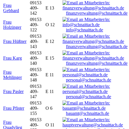
09153
Frau
409-
E 13
Gebhard
142
finanzverwaltung@schnaittach.de
09153
Frau
409-
O 12
Holzinger
122
info@schnaittach.de
09153
Frau Hüßner
409-
E 12
143
finanzverwaltung@schnaittach.de
09153
Frau Karg
409-
E 15
140
finanzverwaltung@schnaittach.de
09153
Frau
409-
E 11
Mehlinger
148
personal@schnaittach.de
09153
Frau Pasler
409-
E 11
147
personal@schnaittach.de
09153
Frau Pfister
409-
O 6
155
bauamt@schnaittach.de
09153
Frau
409-
O 11
Quadvlieg