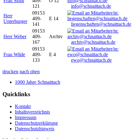
Frau Stöhr
409-
O 12
121
info@schnaittach.de
09153
Herr
409-
E 14
Unterburger
141
liegenschaften@schnaittach.de
09153
Herr Weber
409-
Archiv
167
archiv@schnaittach.de
09153
Frau Wilde
409-
E 4
133
ewo@schnaittach.de
drucken
nach oben
1000 Jahre Schnaittach
Quicklinks
Kontakt
Inhaltsverzeichnis
Impressum
Datenschutzerklärung
Datenschutzhinweis