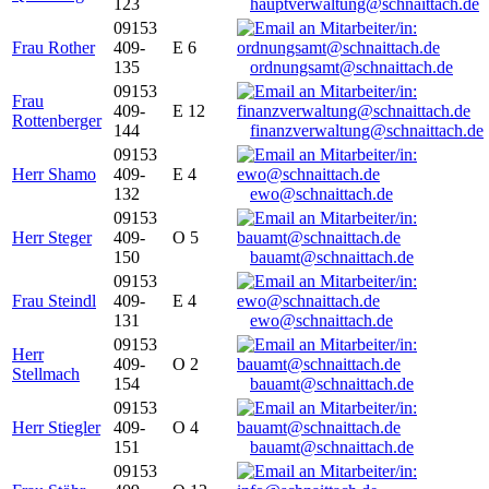
123
hauptverwaltung@schnaittach.de
09153
Frau Rother
409-
E 6
135
ordnungsamt@schnaittach.de
09153
Frau
409-
E 12
Rottenberger
144
finanzverwaltung@schnaittach.de
09153
Herr Shamo
409-
E 4
132
ewo@schnaittach.de
09153
Herr Steger
409-
O 5
150
bauamt@schnaittach.de
09153
Frau Steindl
409-
E 4
131
ewo@schnaittach.de
09153
Herr
409-
O 2
Stellmach
154
bauamt@schnaittach.de
09153
Herr Stiegler
409-
O 4
151
bauamt@schnaittach.de
09153