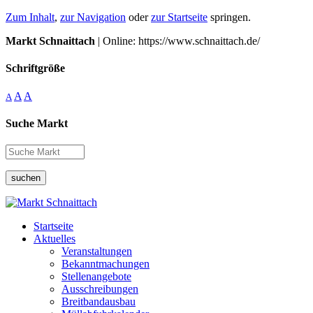
Zum Inhalt
,
zur Navigation
oder
zur Startseite
springen.
Markt Schnaittach
| Online: https://www.schnaittach.de/
Schriftgröße
A
A
A
Suche Markt
suchen
Startseite
Aktuelles
Veranstaltungen
Bekanntmachungen
Stellenangebote
Ausschreibungen
Breitbandausbau