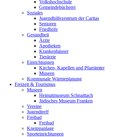
Volkshochschule
Gemeindebücherei
Soziales
Jugendhilfezentrum der Caritas
Senioren
Friedhöfe
Gesundheit
Ärzte
Apotheken
Krankenhäuser
Tierärzte
Einrichtungen
Kirchen, Kapellen und Pfarrämter
Museen
Kommunale Wärmeplanung
Freizeit & Tourismus
Museen
Heimatmuseum Schnaittach
Jüdisches Museum Franken
Vereine
Jugendtreff
Freibad
Freibad
Kneippanlage
Sporteinrichtungen