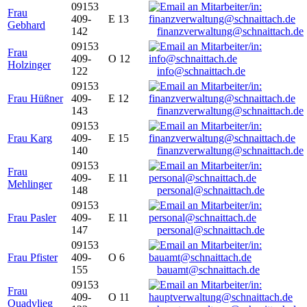
09153
Frau
409-
E 13
Gebhard
142
finanzverwaltung@schnaittach.de
09153
Frau
409-
O 12
Holzinger
122
info@schnaittach.de
09153
Frau Hüßner
409-
E 12
143
finanzverwaltung@schnaittach.de
09153
Frau Karg
409-
E 15
140
finanzverwaltung@schnaittach.de
09153
Frau
409-
E 11
Mehlinger
148
personal@schnaittach.de
09153
Frau Pasler
409-
E 11
147
personal@schnaittach.de
09153
Frau Pfister
409-
O 6
155
bauamt@schnaittach.de
09153
Frau
409-
O 11
Quadvlieg