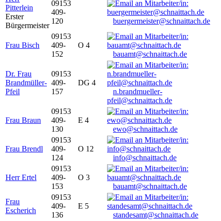
09153
Pitterlein
409-
Erster
120
buergermeister@schnaittach.de
Bürgermeister
09153
Frau Bisch
409-
O 4
152
bauamt@schnaittach.de
Dr. Frau
09153
Brandmüller-
409-
DG 4
Pfeil
157
n.brandmueller-
pfeil@schnaittach.de
09153
Frau Braun
409-
E 4
130
ewo@schnaittach.de
09153
Frau Brendl
409-
O 12
124
info@schnaittach.de
09153
Herr Ertel
409-
O 3
153
bauamt@schnaittach.de
09153
Frau
409-
E 5
Escherich
136
standesamt@schnaittach.de