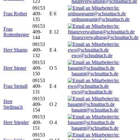
123
hauptverwaltung@schnaittach.de
09153
Frau Rother
409-
E 6
135
ordnungsamt@schnaittach.de
09153
Frau
409-
E 12
Rottenberger
144
finanzverwaltung@schnaittach.de
09153
Herr Shamo
409-
E 4
132
ewo@schnaittach.de
09153
Herr Steger
409-
O 5
150
bauamt@schnaittach.de
09153
Frau Steindl
409-
E 4
131
ewo@schnaittach.de
09153
Herr
409-
O 2
Stellmach
154
bauamt@schnaittach.de
09153
Herr Stiegler
409-
O 4
151
bauamt@schnaittach.de
09153