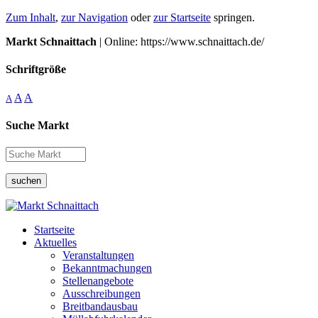
Zum Inhalt
,
zur Navigation
oder
zur Startseite
springen.
Markt Schnaittach
| Online: https://www.schnaittach.de/
Schriftgröße
A
A
A
Suche Markt
suchen
Startseite
Aktuelles
Veranstaltungen
Bekanntmachungen
Stellenangebote
Ausschreibungen
Breitbandausbau