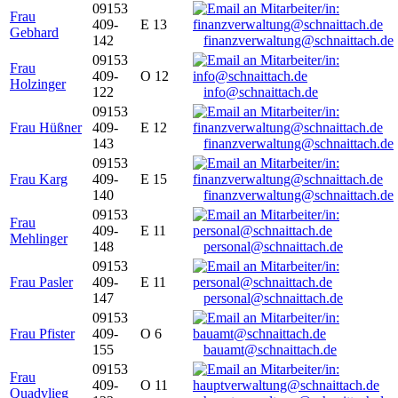
09153
Frau
409-
E 13
Gebhard
142
finanzverwaltung@schnaittach.de
09153
Frau
409-
O 12
Holzinger
122
info@schnaittach.de
09153
Frau Hüßner
409-
E 12
143
finanzverwaltung@schnaittach.de
09153
Frau Karg
409-
E 15
140
finanzverwaltung@schnaittach.de
09153
Frau
409-
E 11
Mehlinger
148
personal@schnaittach.de
09153
Frau Pasler
409-
E 11
147
personal@schnaittach.de
09153
Frau Pfister
409-
O 6
155
bauamt@schnaittach.de
09153
Frau
409-
O 11
Quadvlieg