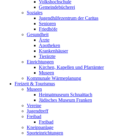
Volkshochschule
Gemeindebücherei
Soziales
Jugendhilfezentrum der Caritas
Senioren
Friedhöfe
Gesundheit
Ärzte
Apotheken
Krankenhäuser
Tierärzte
Einrichtungen
Kirchen, Kapellen und Pfarrämter
Museen
Kommunale Wärmeplanung
Freizeit & Tourismus
Museen
Heimatmuseum Schnaittach
Jüdisches Museum Franken
Vereine
Jugendtreff
Freibad
Freibad
Kneippanlage
Sporteinrichtungen