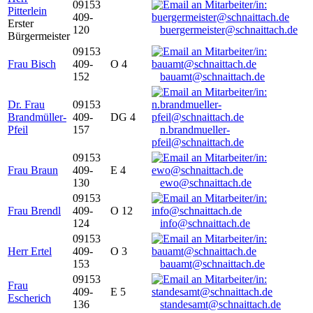
09153
Pitterlein
409-
Erster
120
buergermeister@schnaittach.de
Bürgermeister
09153
Frau Bisch
409-
O 4
152
bauamt@schnaittach.de
Dr. Frau
09153
Brandmüller-
409-
DG 4
Pfeil
157
n.brandmueller-
pfeil@schnaittach.de
09153
Frau Braun
409-
E 4
130
ewo@schnaittach.de
09153
Frau Brendl
409-
O 12
124
info@schnaittach.de
09153
Herr Ertel
409-
O 3
153
bauamt@schnaittach.de
09153
Frau
409-
E 5
Escherich
136
standesamt@schnaittach.de