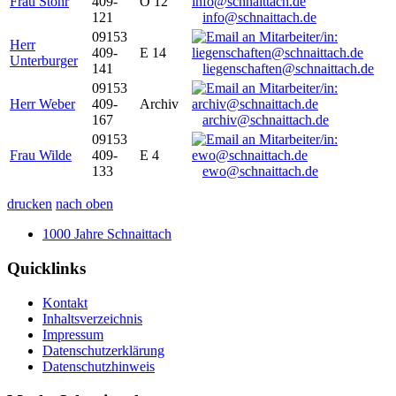
Frau Stöhr
409-
O 12
121
info@schnaittach.de
09153
Herr
409-
E 14
Unterburger
141
liegenschaften@schnaittach.de
09153
Herr Weber
409-
Archiv
167
archiv@schnaittach.de
09153
Frau Wilde
409-
E 4
133
ewo@schnaittach.de
drucken
nach oben
1000 Jahre Schnaittach
Quicklinks
Kontakt
Inhaltsverzeichnis
Impressum
Datenschutzerklärung
Datenschutzhinweis