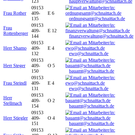
123
hauptverwaltung@schnaittach.de
09153
Frau Rother
409-
E 6
135
ordnungsamt@schnaittach.de
09153
Frau
409-
E 12
Rottenberger
144
finanzverwaltung@schnaittach.de
09153
Herr Shamo
409-
E 4
132
ewo@schnaittach.de
09153
Herr Steger
409-
O 5
150
bauamt@schnaittach.de
09153
Frau Steindl
409-
E 4
131
ewo@schnaittach.de
09153
Herr
409-
O 2
Stellmach
154
bauamt@schnaittach.de
09153
Herr Stiegler
409-
O 4
151
bauamt@schnaittach.de
09153