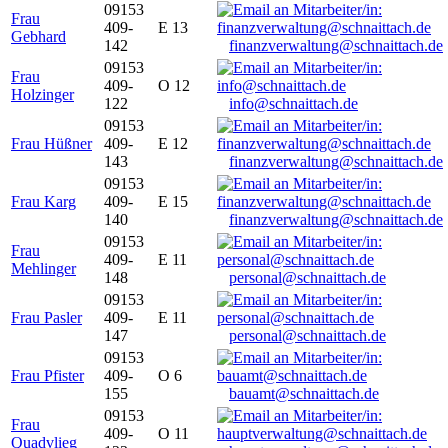
09153
Frau
409-
E 13
Gebhard
142
finanzverwaltung@schnaittach.de
09153
Frau
409-
O 12
Holzinger
122
info@schnaittach.de
09153
Frau Hüßner
409-
E 12
143
finanzverwaltung@schnaittach.de
09153
Frau Karg
409-
E 15
140
finanzverwaltung@schnaittach.de
09153
Frau
409-
E 11
Mehlinger
148
personal@schnaittach.de
09153
Frau Pasler
409-
E 11
147
personal@schnaittach.de
09153
Frau Pfister
409-
O 6
155
bauamt@schnaittach.de
09153
Frau
409-
O 11
Quadvlieg