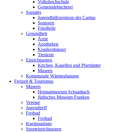
Volkshochschule
Gemeindebücherei
Soziales
Jugendhilfezentrum der Caritas
Senioren
Friedhöfe
Gesundheit
Ärzte
Apotheken
Krankenhäuser
Tierärzte
Einrichtungen
Kirchen, Kapellen und Pfarrämter
Museen
Kommunale Wärmeplanung
Freizeit & Tourismus
Museen
Heimatmuseum Schnaittach
Jüdisches Museum Franken
Vereine
Jugendtreff
Freibad
Freibad
Kneippanlage
Sporteinrichtungen