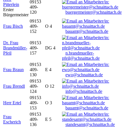
09153
Pitterlein
409-
Erster
120
buergermeister@schnaittach.de
Bürgermeister
09153
Frau Bisch
409-
O 4
152
bauamt@schnaittach.de
Dr. Frau
09153
Brandmüller-
409-
DG 4
Pfeil
157
n.brandmueller-
pfeil@schnaittach.de
09153
Frau Braun
409-
E 4
130
ewo@schnaittach.de
09153
Frau Brendl
409-
O 12
124
info@schnaittach.de
09153
Herr Ertel
409-
O 3
153
bauamt@schnaittach.de
09153
Frau
409-
E 5
Escherich
136
standesamt@schnaittach.de