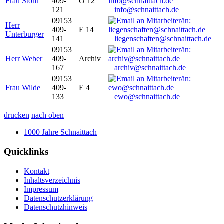
Frau Stöhr
409-
O 12
121
info@schnaittach.de
09153
Herr
409-
E 14
Unterburger
141
liegenschaften@schnaittach.de
09153
Herr Weber
409-
Archiv
167
archiv@schnaittach.de
09153
Frau Wilde
409-
E 4
133
ewo@schnaittach.de
drucken
nach oben
1000 Jahre Schnaittach
Quicklinks
Kontakt
Inhaltsverzeichnis
Impressum
Datenschutzerklärung
Datenschutzhinweis