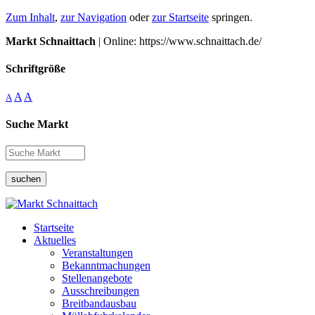
Zum Inhalt
,
zur Navigation
oder
zur Startseite
springen.
Markt Schnaittach
| Online: https://www.schnaittach.de/
Schriftgröße
A
A
A
Suche Markt
suchen
Startseite
Aktuelles
Veranstaltungen
Bekanntmachungen
Stellenangebote
Ausschreibungen
Breitbandausbau