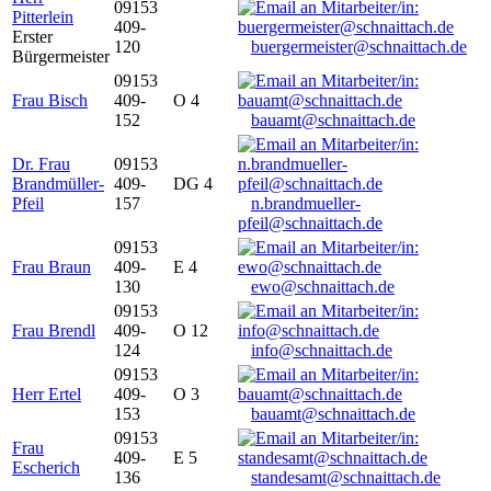
09153
Pitterlein
409-
Erster
120
buergermeister@schnaittach.de
Bürgermeister
09153
Frau Bisch
409-
O 4
152
bauamt@schnaittach.de
Dr. Frau
09153
Brandmüller-
409-
DG 4
Pfeil
157
n.brandmueller-
pfeil@schnaittach.de
09153
Frau Braun
409-
E 4
130
ewo@schnaittach.de
09153
Frau Brendl
409-
O 12
124
info@schnaittach.de
09153
Herr Ertel
409-
O 3
153
bauamt@schnaittach.de
09153
Frau
409-
E 5
Escherich
136
standesamt@schnaittach.de