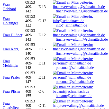
09153
Frau
409-
E 13
Gebhard
142
finanzverwaltung@schnaittach.de
09153
Frau
409-
O 12
Holzinger
122
info@schnaittach.de
09153
Frau Hüßner
409-
E 12
143
finanzverwaltung@schnaittach.de
09153
Frau Karg
409-
E 15
140
finanzverwaltung@schnaittach.de
09153
Frau
409-
E 11
Mehlinger
148
personal@schnaittach.de
09153
Frau Pasler
409-
E 11
147
personal@schnaittach.de
09153
Frau Pfister
409-
O 6
155
bauamt@schnaittach.de
09153
Frau
409-
O 11
Quadvlieg