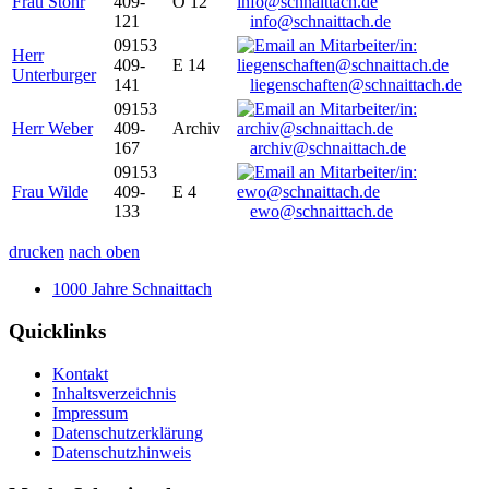
Frau Stöhr
409-
O 12
121
info@schnaittach.de
09153
Herr
409-
E 14
Unterburger
141
liegenschaften@schnaittach.de
09153
Herr Weber
409-
Archiv
167
archiv@schnaittach.de
09153
Frau Wilde
409-
E 4
133
ewo@schnaittach.de
drucken
nach oben
1000 Jahre Schnaittach
Quicklinks
Kontakt
Inhaltsverzeichnis
Impressum
Datenschutzerklärung
Datenschutzhinweis