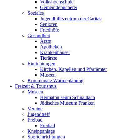
Volkshochschule
Gemeindebücherei
Soziales
Jugendhilfezentrum der Caritas
Senioren
Friedhöfe
Gesundheit
Ärzte
Apotheken
Krankenhäuser
Tierärzte
Einrichtungen
Kirchen, Kapellen und Pfarrämter
Museen
Kommunale Wärmeplanung
Freizeit & Tourismus
Museen
Heimatmuseum Schnaittach
Jüdisches Museum Franken
Vereine
Jugendtreff
Freibad
Freibad
Kneippanlage
Sporteinrichtungen