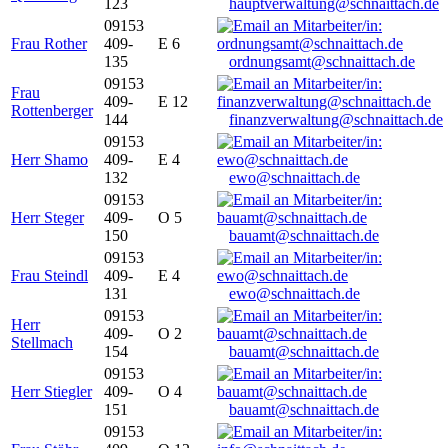
123
hauptverwaltung@schnaittach.de
09153
Frau Rother
409-
E 6
135
ordnungsamt@schnaittach.de
09153
Frau
409-
E 12
Rottenberger
144
finanzverwaltung@schnaittach.de
09153
Herr Shamo
409-
E 4
132
ewo@schnaittach.de
09153
Herr Steger
409-
O 5
150
bauamt@schnaittach.de
09153
Frau Steindl
409-
E 4
131
ewo@schnaittach.de
09153
Herr
409-
O 2
Stellmach
154
bauamt@schnaittach.de
09153
Herr Stiegler
409-
O 4
151
bauamt@schnaittach.de
09153