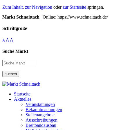
Zum Inhalt
,
zur Navigation
oder
zur Startseite
springen.
Markt Schnaittach
| Online: https://www.schnaittach.de/
Schriftgröße
A
A
A
Suche Markt
suchen
Startseite
Aktuelles
Veranstaltungen
Bekanntmachungen
Stellenangebote
Ausschreibungen
Breitbandausbau