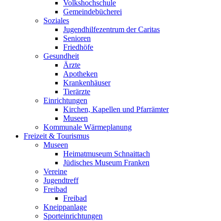
Volkshochschule
Gemeindebücherei
Soziales
Jugendhilfezentrum der Caritas
Senioren
Friedhöfe
Gesundheit
Ärzte
Apotheken
Krankenhäuser
Tierärzte
Einrichtungen
Kirchen, Kapellen und Pfarrämter
Museen
Kommunale Wärmeplanung
Freizeit & Tourismus
Museen
Heimatmuseum Schnaittach
Jüdisches Museum Franken
Vereine
Jugendtreff
Freibad
Freibad
Kneippanlage
Sporteinrichtungen