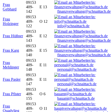
09153
Frau
409-
E 13
Gebhard
142
finanzverwaltung@schnaittach.de
09153
Frau
409-
O 12
Holzinger
122
info@schnaittach.de
09153
Frau Hüßner
409-
E 12
143
finanzverwaltung@schnaittach.de
09153
Frau Karg
409-
E 15
140
finanzverwaltung@schnaittach.de
09153
Frau
409-
E 11
Mehlinger
148
personal@schnaittach.de
09153
Frau Pasler
409-
E 11
147
personal@schnaittach.de
09153
Frau Pfister
409-
O 6
155
bauamt@schnaittach.de
09153
Frau
409-
O 11
Quadvlieg