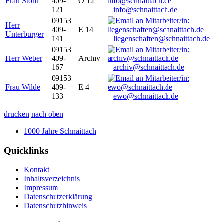
Frau Stöhr
409-
O 12
121
info@schnaittach.de
09153
Herr
409-
E 14
Unterburger
141
liegenschaften@schnaittach.de
09153
Herr Weber
409-
Archiv
167
archiv@schnaittach.de
09153
Frau Wilde
409-
E 4
133
ewo@schnaittach.de
drucken
nach oben
1000 Jahre Schnaittach
Quicklinks
Kontakt
Inhaltsverzeichnis
Impressum
Datenschutzerklärung
Datenschutzhinweis