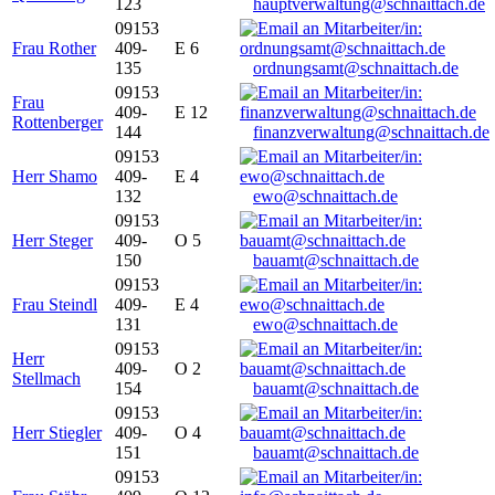
123
hauptverwaltung@schnaittach.de
09153
Frau Rother
409-
E 6
135
ordnungsamt@schnaittach.de
09153
Frau
409-
E 12
Rottenberger
144
finanzverwaltung@schnaittach.de
09153
Herr Shamo
409-
E 4
132
ewo@schnaittach.de
09153
Herr Steger
409-
O 5
150
bauamt@schnaittach.de
09153
Frau Steindl
409-
E 4
131
ewo@schnaittach.de
09153
Herr
409-
O 2
Stellmach
154
bauamt@schnaittach.de
09153
Herr Stiegler
409-
O 4
151
bauamt@schnaittach.de
09153