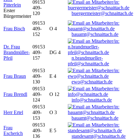
09153
Pitterlein
409-
Erster
120
buergermeister@schnaittach.de
Bürgermeister
09153
Frau Bisch
409-
O 4
152
bauamt@schnaittach.de
Dr. Frau
09153
Brandmüller-
409-
DG 4
Pfeil
157
n.brandmueller-
pfeil@schnaittach.de
09153
Frau Braun
409-
E 4
130
ewo@schnaittach.de
09153
Frau Brendl
409-
O 12
124
info@schnaittach.de
09153
Herr Ertel
409-
O 3
153
bauamt@schnaittach.de
09153
Frau
409-
E 5
Escherich
136
standesamt@schnaittach.de