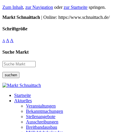
Zum Inhalt
,
zur Navigation
oder
zur Startseite
springen.
Markt Schnaittach
| Online: https://www.schnaittach.de/
Schriftgröße
A
A
A
Suche Markt
suchen
Startseite
Aktuelles
Veranstaltungen
Bekanntmachungen
Stellenangebote
Ausschreibungen
Breitbandausbau