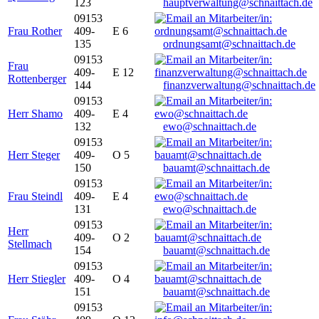
123
hauptverwaltung@schnaittach.de
09153
Frau Rother
409-
E 6
135
ordnungsamt@schnaittach.de
09153
Frau
409-
E 12
Rottenberger
144
finanzverwaltung@schnaittach.de
09153
Herr Shamo
409-
E 4
132
ewo@schnaittach.de
09153
Herr Steger
409-
O 5
150
bauamt@schnaittach.de
09153
Frau Steindl
409-
E 4
131
ewo@schnaittach.de
09153
Herr
409-
O 2
Stellmach
154
bauamt@schnaittach.de
09153
Herr Stiegler
409-
O 4
151
bauamt@schnaittach.de
09153