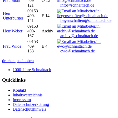
Frau Stöhr
409-
O 12
121
info@schnaittach.de
09153
Herr
409-
E 14
Unterburger
141
liegenschaften@schnaittach.de
09153
Herr Weber
409-
Archiv
167
archiv@schnaittach.de
09153
Frau Wilde
409-
E 4
133
ewo@schnaittach.de
drucken
nach oben
1000 Jahre Schnaittach
Quicklinks
Kontakt
Inhaltsverzeichnis
Impressum
Datenschutzerklärung
Datenschutzhinweis