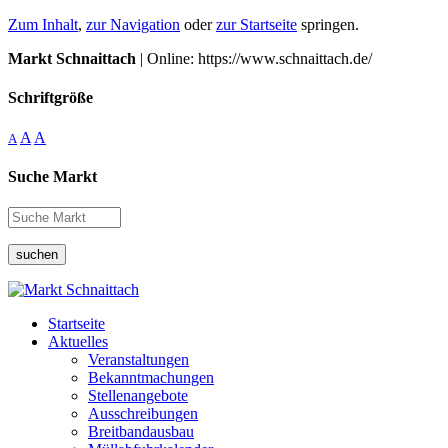
Zum Inhalt
,
zur Navigation
oder
zur Startseite
springen.
Markt Schnaittach
| Online: https://www.schnaittach.de/
Schriftgröße
A
A
A
Suche Markt
suchen
Startseite
Aktuelles
Veranstaltungen
Bekanntmachungen
Stellenangebote
Ausschreibungen
Breitbandausbau