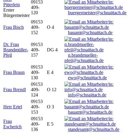
09153
Pitterlein
409-
Erster
120
buergermeister@schnaittach.de
Bürgermeister
09153
Frau Bisch
409-
O 4
152
bauamt@schnaittach.de
Dr. Frau
09153
Brandmüller-
409-
DG 4
Pfeil
157
n.brandmueller-
pfeil@schnaittach.de
09153
Frau Braun
409-
E 4
130
ewo@schnaittach.de
09153
Frau Brendl
409-
O 12
124
info@schnaittach.de
09153
Herr Ertel
409-
O 3
153
bauamt@schnaittach.de
09153
Frau
409-
E 5
Escherich
136
standesamt@schnaittach.de