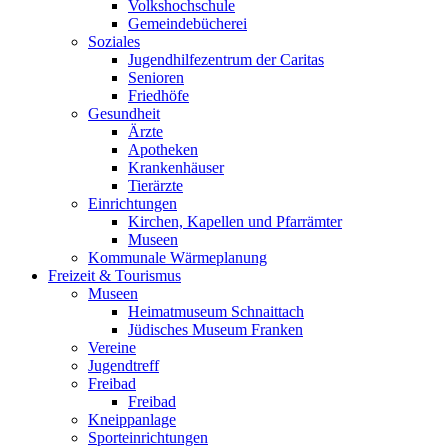
Volkshochschule
Gemeindebücherei
Soziales
Jugendhilfezentrum der Caritas
Senioren
Friedhöfe
Gesundheit
Ärzte
Apotheken
Krankenhäuser
Tierärzte
Einrichtungen
Kirchen, Kapellen und Pfarrämter
Museen
Kommunale Wärmeplanung
Freizeit & Tourismus
Museen
Heimatmuseum Schnaittach
Jüdisches Museum Franken
Vereine
Jugendtreff
Freibad
Freibad
Kneippanlage
Sporteinrichtungen