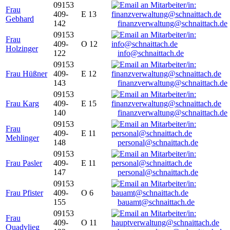
09153
Frau
409-
E 13
Gebhard
142
finanzverwaltung@schnaittach.de
09153
Frau
409-
O 12
Holzinger
122
info@schnaittach.de
09153
Frau Hüßner
409-
E 12
143
finanzverwaltung@schnaittach.de
09153
Frau Karg
409-
E 15
140
finanzverwaltung@schnaittach.de
09153
Frau
409-
E 11
Mehlinger
148
personal@schnaittach.de
09153
Frau Pasler
409-
E 11
147
personal@schnaittach.de
09153
Frau Pfister
409-
O 6
155
bauamt@schnaittach.de
09153
Frau
409-
O 11
Quadvlieg