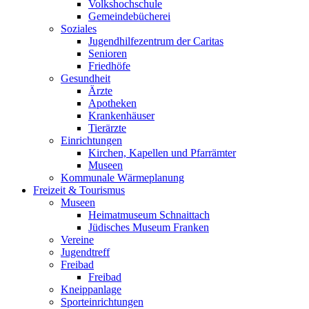
Volkshochschule
Gemeindebücherei
Soziales
Jugendhilfezentrum der Caritas
Senioren
Friedhöfe
Gesundheit
Ärzte
Apotheken
Krankenhäuser
Tierärzte
Einrichtungen
Kirchen, Kapellen und Pfarrämter
Museen
Kommunale Wärmeplanung
Freizeit & Tourismus
Museen
Heimatmuseum Schnaittach
Jüdisches Museum Franken
Vereine
Jugendtreff
Freibad
Freibad
Kneippanlage
Sporteinrichtungen