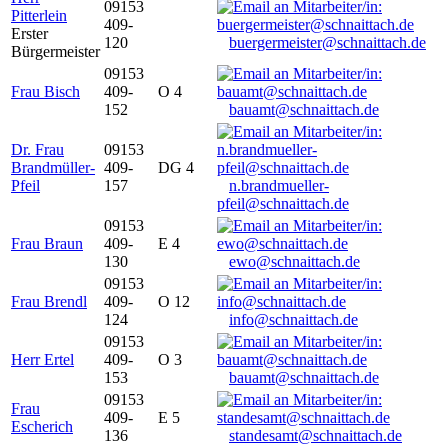
09153
Pitterlein
409-
Erster
120
buergermeister@schnaittach.de
Bürgermeister
09153
Frau Bisch
409-
O 4
152
bauamt@schnaittach.de
Dr. Frau
09153
Brandmüller-
409-
DG 4
Pfeil
157
n.brandmueller-
pfeil@schnaittach.de
09153
Frau Braun
409-
E 4
130
ewo@schnaittach.de
09153
Frau Brendl
409-
O 12
124
info@schnaittach.de
09153
Herr Ertel
409-
O 3
153
bauamt@schnaittach.de
09153
Frau
409-
E 5
Escherich
136
standesamt@schnaittach.de