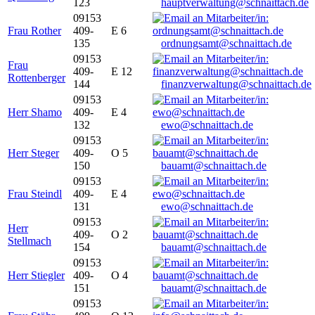
123
hauptverwaltung@schnaittach.de
09153
Frau Rother
409-
E 6
135
ordnungsamt@schnaittach.de
09153
Frau
409-
E 12
Rottenberger
144
finanzverwaltung@schnaittach.de
09153
Herr Shamo
409-
E 4
132
ewo@schnaittach.de
09153
Herr Steger
409-
O 5
150
bauamt@schnaittach.de
09153
Frau Steindl
409-
E 4
131
ewo@schnaittach.de
09153
Herr
409-
O 2
Stellmach
154
bauamt@schnaittach.de
09153
Herr Stiegler
409-
O 4
151
bauamt@schnaittach.de
09153