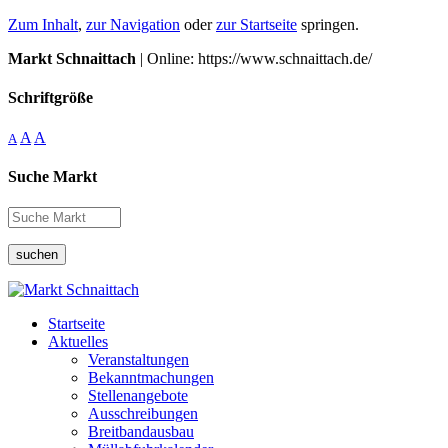
Zum Inhalt
,
zur Navigation
oder
zur Startseite
springen.
Markt Schnaittach
| Online: https://www.schnaittach.de/
Schriftgröße
A
A
A
Suche Markt
suchen
Startseite
Aktuelles
Veranstaltungen
Bekanntmachungen
Stellenangebote
Ausschreibungen
Breitbandausbau