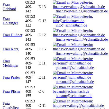
09153
Frau
409-
E 13
Gebhard
142
finanzverwaltung@schnaittach.de
09153
Frau
409-
O 12
Holzinger
122
info@schnaittach.de
09153
Frau Hüßner
409-
E 12
143
finanzverwaltung@schnaittach.de
09153
Frau Karg
409-
E 15
140
finanzverwaltung@schnaittach.de
09153
Frau
409-
E 11
Mehlinger
148
personal@schnaittach.de
09153
Frau Pasler
409-
E 11
147
personal@schnaittach.de
09153
Frau Pfister
409-
O 6
155
bauamt@schnaittach.de
09153
Frau
409-
O 11
Quadvlieg