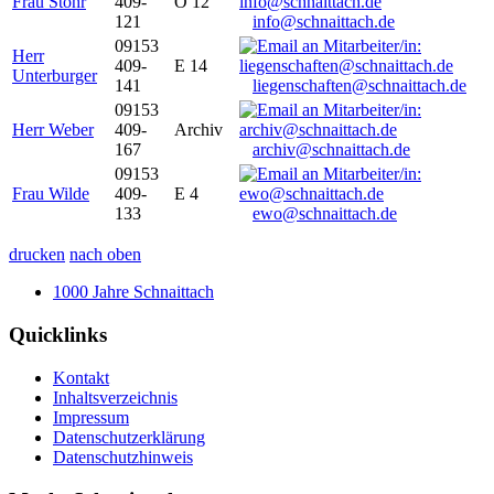
Frau Stöhr
409-
O 12
121
info@schnaittach.de
09153
Herr
409-
E 14
Unterburger
141
liegenschaften@schnaittach.de
09153
Herr Weber
409-
Archiv
167
archiv@schnaittach.de
09153
Frau Wilde
409-
E 4
133
ewo@schnaittach.de
drucken
nach oben
1000 Jahre Schnaittach
Quicklinks
Kontakt
Inhaltsverzeichnis
Impressum
Datenschutzerklärung
Datenschutzhinweis