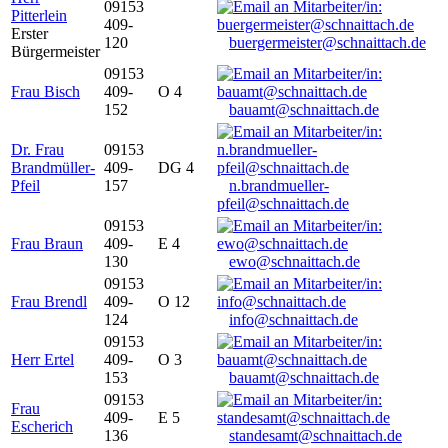
09153
Pitterlein
409-
Erster
120
buergermeister@schnaittach.de
Bürgermeister
09153
Frau Bisch
409-
O 4
152
bauamt@schnaittach.de
Dr. Frau
09153
Brandmüller-
409-
DG 4
Pfeil
157
n.brandmueller-
pfeil@schnaittach.de
09153
Frau Braun
409-
E 4
130
ewo@schnaittach.de
09153
Frau Brendl
409-
O 12
124
info@schnaittach.de
09153
Herr Ertel
409-
O 3
153
bauamt@schnaittach.de
09153
Frau
409-
E 5
Escherich
136
standesamt@schnaittach.de