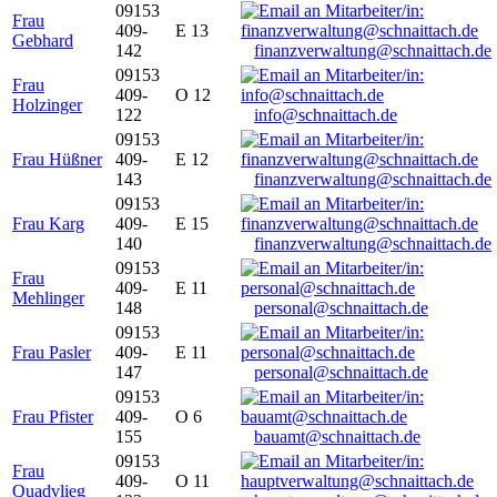
09153
Frau
409-
E 13
Gebhard
142
finanzverwaltung@schnaittach.de
09153
Frau
409-
O 12
Holzinger
122
info@schnaittach.de
09153
Frau Hüßner
409-
E 12
143
finanzverwaltung@schnaittach.de
09153
Frau Karg
409-
E 15
140
finanzverwaltung@schnaittach.de
09153
Frau
409-
E 11
Mehlinger
148
personal@schnaittach.de
09153
Frau Pasler
409-
E 11
147
personal@schnaittach.de
09153
Frau Pfister
409-
O 6
155
bauamt@schnaittach.de
09153
Frau
409-
O 11
Quadvlieg