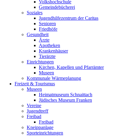
Volkshochschule
Gemeindebücherei
Soziales
Jugendhilfezentrum der Caritas
Senioren
Friedhöfe
Gesundheit
Ärzte
Apotheken
Krankenhäuser
Tierärzte
Einrichtungen
Kirchen, Kapellen und Pfarrämter
Museen
Kommunale Wärmeplanung
Freizeit & Tourismus
Museen
Heimatmuseum Schnaittach
Jüdisches Museum Franken
Vereine
Jugendtreff
Freibad
Freibad
Kneippanlage
Sporteinrichtungen