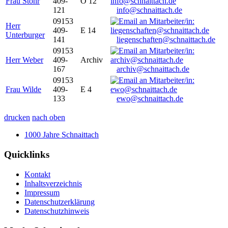
Frau Stöhr
409-
O 12
121
info@schnaittach.de
09153
Herr
409-
E 14
Unterburger
141
liegenschaften@schnaittach.de
09153
Herr Weber
409-
Archiv
167
archiv@schnaittach.de
09153
Frau Wilde
409-
E 4
133
ewo@schnaittach.de
drucken
nach oben
1000 Jahre Schnaittach
Quicklinks
Kontakt
Inhaltsverzeichnis
Impressum
Datenschutzerklärung
Datenschutzhinweis