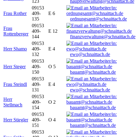
123
hauptverwaltung@schnaittach.de
09153
Frau Rother
409-
E 6
135
ordnungsamt@schnaittach.de
09153
Frau
409-
E 12
Rottenberger
144
finanzverwaltung@schnaittach.de
09153
Herr Shamo
409-
E 4
132
ewo@schnaittach.de
09153
Herr Steger
409-
O 5
150
bauamt@schnaittach.de
09153
Frau Steindl
409-
E 4
131
ewo@schnaittach.de
09153
Herr
409-
O 2
Stellmach
154
bauamt@schnaittach.de
09153
Herr Stiegler
409-
O 4
151
bauamt@schnaittach.de
09153