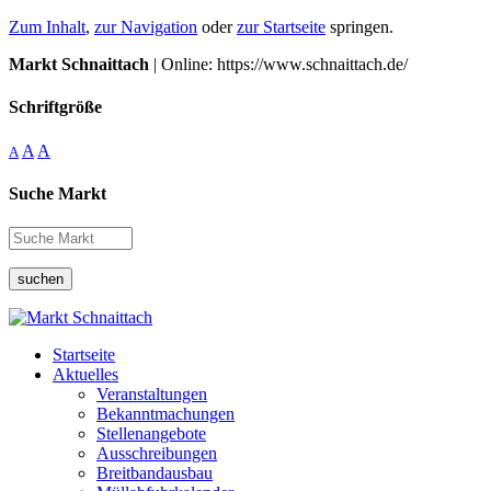
Zum Inhalt
,
zur Navigation
oder
zur Startseite
springen.
Markt Schnaittach
| Online: https://www.schnaittach.de/
Schriftgröße
A
A
A
Suche Markt
suchen
Startseite
Aktuelles
Veranstaltungen
Bekanntmachungen
Stellenangebote
Ausschreibungen
Breitbandausbau