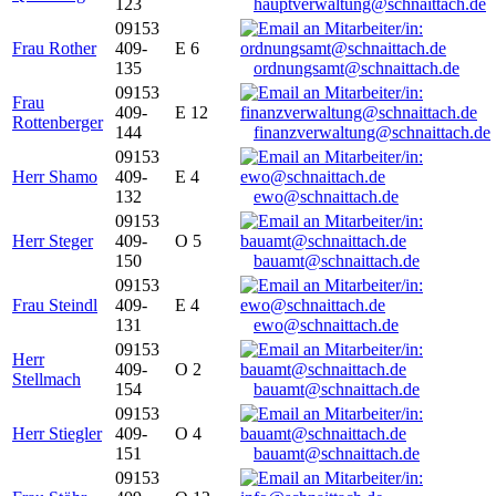
123
hauptverwaltung@schnaittach.de
09153
Frau Rother
409-
E 6
135
ordnungsamt@schnaittach.de
09153
Frau
409-
E 12
Rottenberger
144
finanzverwaltung@schnaittach.de
09153
Herr Shamo
409-
E 4
132
ewo@schnaittach.de
09153
Herr Steger
409-
O 5
150
bauamt@schnaittach.de
09153
Frau Steindl
409-
E 4
131
ewo@schnaittach.de
09153
Herr
409-
O 2
Stellmach
154
bauamt@schnaittach.de
09153
Herr Stiegler
409-
O 4
151
bauamt@schnaittach.de
09153