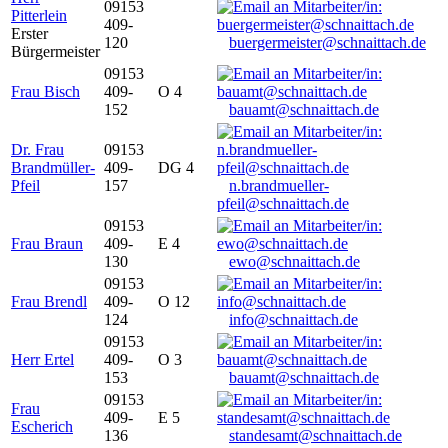
09153
Pitterlein
409-
Erster
120
buergermeister@schnaittach.de
Bürgermeister
09153
Frau Bisch
409-
O 4
152
bauamt@schnaittach.de
Dr. Frau
09153
Brandmüller-
409-
DG 4
Pfeil
157
n.brandmueller-
pfeil@schnaittach.de
09153
Frau Braun
409-
E 4
130
ewo@schnaittach.de
09153
Frau Brendl
409-
O 12
124
info@schnaittach.de
09153
Herr Ertel
409-
O 3
153
bauamt@schnaittach.de
09153
Frau
409-
E 5
Escherich
136
standesamt@schnaittach.de