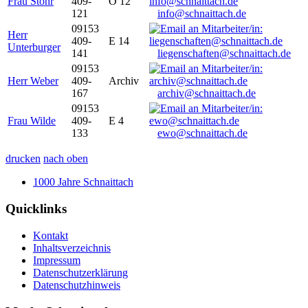
Frau Stöhr
409-
O 12
121
info@schnaittach.de
09153
Herr
409-
E 14
Unterburger
141
liegenschaften@schnaittach.de
09153
Herr Weber
409-
Archiv
167
archiv@schnaittach.de
09153
Frau Wilde
409-
E 4
133
ewo@schnaittach.de
drucken
nach oben
1000 Jahre Schnaittach
Quicklinks
Kontakt
Inhaltsverzeichnis
Impressum
Datenschutzerklärung
Datenschutzhinweis