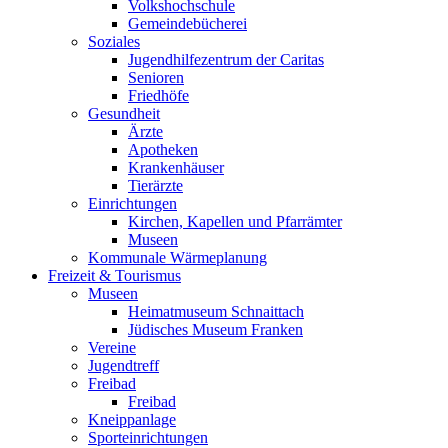
Volkshochschule
Gemeindebücherei
Soziales
Jugendhilfezentrum der Caritas
Senioren
Friedhöfe
Gesundheit
Ärzte
Apotheken
Krankenhäuser
Tierärzte
Einrichtungen
Kirchen, Kapellen und Pfarrämter
Museen
Kommunale Wärmeplanung
Freizeit & Tourismus
Museen
Heimatmuseum Schnaittach
Jüdisches Museum Franken
Vereine
Jugendtreff
Freibad
Freibad
Kneippanlage
Sporteinrichtungen