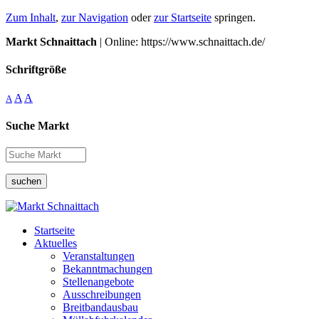
Zum Inhalt
,
zur Navigation
oder
zur Startseite
springen.
Markt Schnaittach
| Online: https://www.schnaittach.de/
Schriftgröße
A
A
A
Suche Markt
suchen
Startseite
Aktuelles
Veranstaltungen
Bekanntmachungen
Stellenangebote
Ausschreibungen
Breitbandausbau