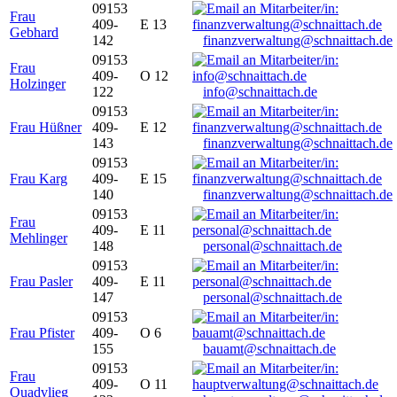
09153
Frau
409-
E 13
Gebhard
142
finanzverwaltung@schnaittach.de
09153
Frau
409-
O 12
Holzinger
122
info@schnaittach.de
09153
Frau Hüßner
409-
E 12
143
finanzverwaltung@schnaittach.de
09153
Frau Karg
409-
E 15
140
finanzverwaltung@schnaittach.de
09153
Frau
409-
E 11
Mehlinger
148
personal@schnaittach.de
09153
Frau Pasler
409-
E 11
147
personal@schnaittach.de
09153
Frau Pfister
409-
O 6
155
bauamt@schnaittach.de
09153
Frau
409-
O 11
Quadvlieg