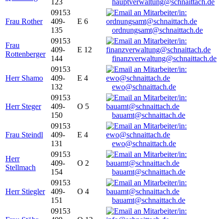
123
hauptverwaltung@schnaittach.de
09153
Frau Rother
409-
E 6
135
ordnungsamt@schnaittach.de
09153
Frau
409-
E 12
Rottenberger
144
finanzverwaltung@schnaittach.de
09153
Herr Shamo
409-
E 4
132
ewo@schnaittach.de
09153
Herr Steger
409-
O 5
150
bauamt@schnaittach.de
09153
Frau Steindl
409-
E 4
131
ewo@schnaittach.de
09153
Herr
409-
O 2
Stellmach
154
bauamt@schnaittach.de
09153
Herr Stiegler
409-
O 4
151
bauamt@schnaittach.de
09153