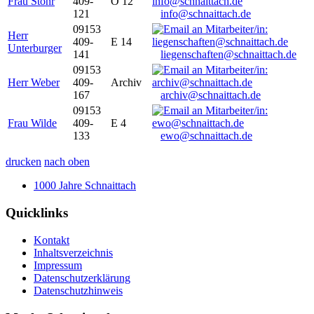
Frau Stöhr
409-
O 12
121
info@schnaittach.de
09153
Herr
409-
E 14
Unterburger
141
liegenschaften@schnaittach.de
09153
Herr Weber
409-
Archiv
167
archiv@schnaittach.de
09153
Frau Wilde
409-
E 4
133
ewo@schnaittach.de
drucken
nach oben
1000 Jahre Schnaittach
Quicklinks
Kontakt
Inhaltsverzeichnis
Impressum
Datenschutzerklärung
Datenschutzhinweis