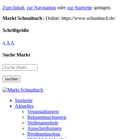
Zum Inhalt
,
zur Navigation
oder
zur Startseite
springen.
Markt Schnaittach
| Online: https://www.schnaittach.de/
Schriftgröße
A
A
A
Suche Markt
suchen
Startseite
Aktuelles
Veranstaltungen
Bekanntmachungen
Stellenangebote
Ausschreibungen
Breitbandausbau