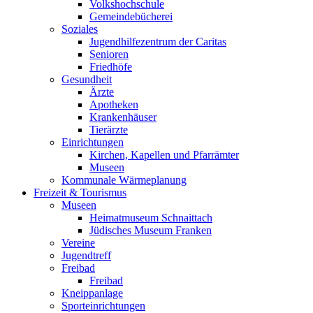
Volkshochschule
Gemeindebücherei
Soziales
Jugendhilfezentrum der Caritas
Senioren
Friedhöfe
Gesundheit
Ärzte
Apotheken
Krankenhäuser
Tierärzte
Einrichtungen
Kirchen, Kapellen und Pfarrämter
Museen
Kommunale Wärmeplanung
Freizeit & Tourismus
Museen
Heimatmuseum Schnaittach
Jüdisches Museum Franken
Vereine
Jugendtreff
Freibad
Freibad
Kneippanlage
Sporteinrichtungen