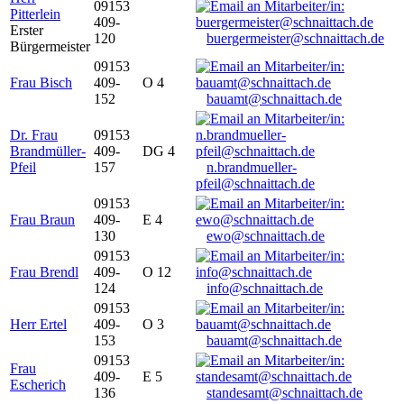
09153
Pitterlein
409-
Erster
120
buergermeister@schnaittach.de
Bürgermeister
09153
Frau Bisch
409-
O 4
152
bauamt@schnaittach.de
Dr. Frau
09153
Brandmüller-
409-
DG 4
Pfeil
157
n.brandmueller-
pfeil@schnaittach.de
09153
Frau Braun
409-
E 4
130
ewo@schnaittach.de
09153
Frau Brendl
409-
O 12
124
info@schnaittach.de
09153
Herr Ertel
409-
O 3
153
bauamt@schnaittach.de
09153
Frau
409-
E 5
Escherich
136
standesamt@schnaittach.de