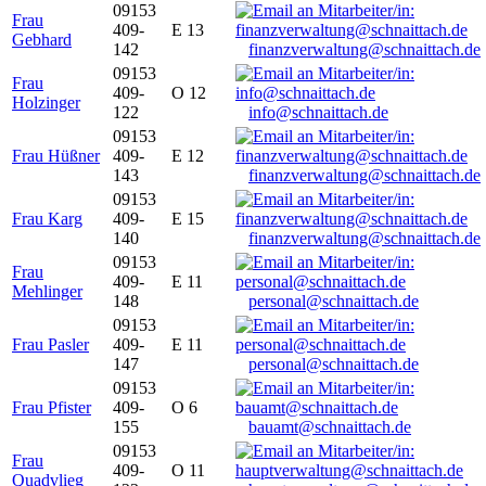
09153
Frau
409-
E 13
Gebhard
142
finanzverwaltung@schnaittach.de
09153
Frau
409-
O 12
Holzinger
122
info@schnaittach.de
09153
Frau Hüßner
409-
E 12
143
finanzverwaltung@schnaittach.de
09153
Frau Karg
409-
E 15
140
finanzverwaltung@schnaittach.de
09153
Frau
409-
E 11
Mehlinger
148
personal@schnaittach.de
09153
Frau Pasler
409-
E 11
147
personal@schnaittach.de
09153
Frau Pfister
409-
O 6
155
bauamt@schnaittach.de
09153
Frau
409-
O 11
Quadvlieg