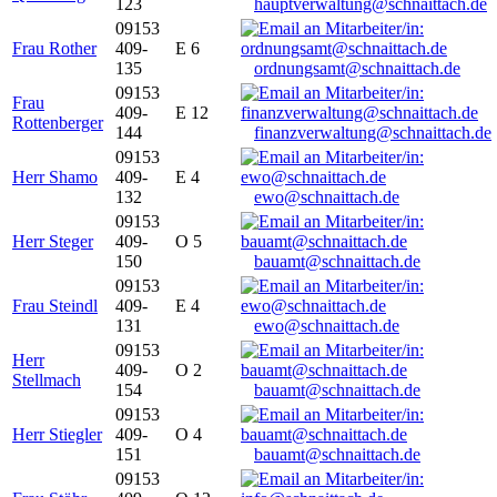
123
hauptverwaltung@schnaittach.de
09153
Frau Rother
409-
E 6
135
ordnungsamt@schnaittach.de
09153
Frau
409-
E 12
Rottenberger
144
finanzverwaltung@schnaittach.de
09153
Herr Shamo
409-
E 4
132
ewo@schnaittach.de
09153
Herr Steger
409-
O 5
150
bauamt@schnaittach.de
09153
Frau Steindl
409-
E 4
131
ewo@schnaittach.de
09153
Herr
409-
O 2
Stellmach
154
bauamt@schnaittach.de
09153
Herr Stiegler
409-
O 4
151
bauamt@schnaittach.de
09153