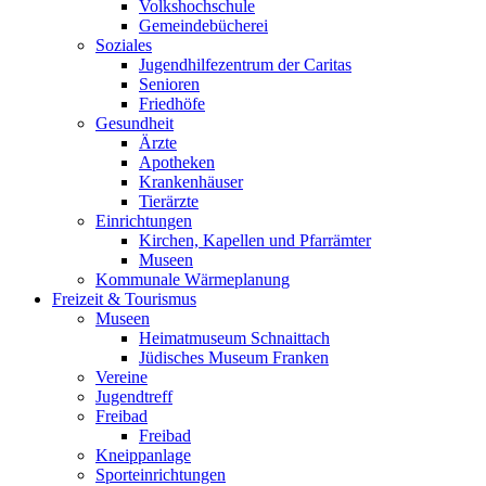
Volkshochschule
Gemeindebücherei
Soziales
Jugendhilfezentrum der Caritas
Senioren
Friedhöfe
Gesundheit
Ärzte
Apotheken
Krankenhäuser
Tierärzte
Einrichtungen
Kirchen, Kapellen und Pfarrämter
Museen
Kommunale Wärmeplanung
Freizeit & Tourismus
Museen
Heimatmuseum Schnaittach
Jüdisches Museum Franken
Vereine
Jugendtreff
Freibad
Freibad
Kneippanlage
Sporteinrichtungen