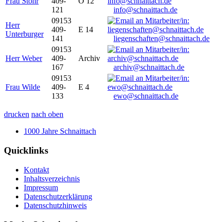
Frau Stöhr
409-
O 12
121
info@schnaittach.de
09153
Herr
409-
E 14
Unterburger
141
liegenschaften@schnaittach.de
09153
Herr Weber
409-
Archiv
167
archiv@schnaittach.de
09153
Frau Wilde
409-
E 4
133
ewo@schnaittach.de
drucken
nach oben
1000 Jahre Schnaittach
Quicklinks
Kontakt
Inhaltsverzeichnis
Impressum
Datenschutzerklärung
Datenschutzhinweis