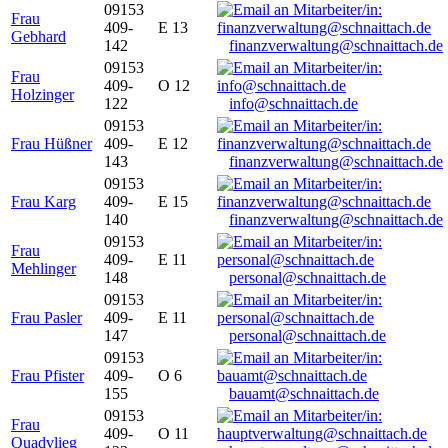
09153
Frau
409-
E 13
Gebhard
142
finanzverwaltung@schnaittach.de
09153
Frau
409-
O 12
Holzinger
122
info@schnaittach.de
09153
Frau Hüßner
409-
E 12
143
finanzverwaltung@schnaittach.de
09153
Frau Karg
409-
E 15
140
finanzverwaltung@schnaittach.de
09153
Frau
409-
E 11
Mehlinger
148
personal@schnaittach.de
09153
Frau Pasler
409-
E 11
147
personal@schnaittach.de
09153
Frau Pfister
409-
O 6
155
bauamt@schnaittach.de
09153
Frau
409-
O 11
Quadvlieg