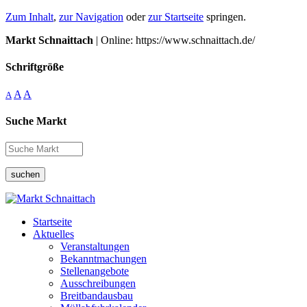
Zum Inhalt
,
zur Navigation
oder
zur Startseite
springen.
Markt Schnaittach
| Online: https://www.schnaittach.de/
Schriftgröße
A
A
A
Suche Markt
suchen
Startseite
Aktuelles
Veranstaltungen
Bekanntmachungen
Stellenangebote
Ausschreibungen
Breitbandausbau