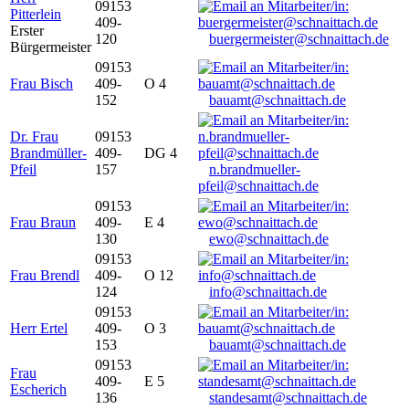
09153
Pitterlein
409-
Erster
120
buergermeister@schnaittach.de
Bürgermeister
09153
Frau Bisch
409-
O 4
152
bauamt@schnaittach.de
Dr. Frau
09153
Brandmüller-
409-
DG 4
Pfeil
157
n.brandmueller-
pfeil@schnaittach.de
09153
Frau Braun
409-
E 4
130
ewo@schnaittach.de
09153
Frau Brendl
409-
O 12
124
info@schnaittach.de
09153
Herr Ertel
409-
O 3
153
bauamt@schnaittach.de
09153
Frau
409-
E 5
Escherich
136
standesamt@schnaittach.de